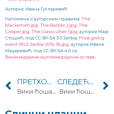
Ауторка: Ивана Гусларевић
Напомена о ауторским правима:
The
blacksmith.jpg
,
The Barber 2.jpg
,
The
Cooper.jpg
,
The Glasscutter 1.jpg
, ауторке Маје
Стошић, под CC-BY-SA 3.0 Serbia;
Prize giving
event WLE Serbia 2016 36.jpg
, ауторке Иване
Маџаревић, под CC-BY-SA 4.0 са
Викимедијине мултимедијалне оставе
.
ПРЕТХОДНИ ЧЛАНАК
СЛЕДЕЋИ ЧЛАНАК
Вики-ћошак у Ћуприји
Вики ћошкови у Ноћи истраживача: Истражите Вики свет
Слични чланци