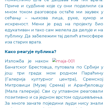
Приче и судбине које су они поделили са
мном током разговора остаће ми заувек у
сећању – њихова лица, руке, хумор и
искреност.
Мени је рад на пројекту био
едукативан и тако сам желела да делује и на
публику.
Да забележим тај делић атмосфере
иза старих врата.
Како реагује публика?
Изложба је након
Банатског Брестовца, путовала по Србији у
још три града: мом родном Параћину
(Галерија културног центра), Сремској
Митровици (Музеј Срема) и Аранђеловцу
(Мала галерија). Сви су углавном реаговали
позитивно и са једном врстом одушевљења.
За многе занате поједини људи нису знали