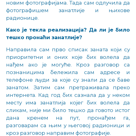
новим фотографијама. Тада сам одлучила да
фотографишем занатлије и њихове
радионице.
Како је текла реализација? Да ли је било
тешко пронаћи занатлије?
Направила сам прво списак заната који су
приоритетни и оних које бих волела да
нађем ако је могуће. Кроз разговор са
познаницима бележила сам адресе и
телефоне људи за које су знали да се баве
занатом. Затим сам претраживала преко
интернета. Кад год бих сазнала да у неком
месту има занатлија којег бих волела да
сликам, није ми било тешко да говото истог
дана кренем на пут, пронађем га,
разговарам са њим у његовој радионици и
кроз разговор направим фотографије.