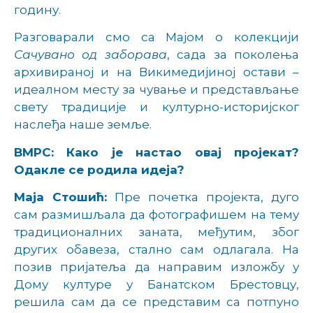
годину.
Разговарали смо са Мајом о колекцији
Сачувано од заборава
, сада за поколења
архивираној и на Викимедијиној остави –
идеалном месту за чување и представљање
свету традиције и културно-историјског
наслеђа наше земље.
ВМРС: Како је настао овај пројекат?
Одакле се родила идеја?
Маја Стошић:
Пре почетка пројекта, дуго
сам размишљала да фотографишем на тему
традиционалних заната, међутим, због
других обавеза, стално сам одлагала. На
позив пријатеља да направим изложбу у
Дому културе у Банатском Брестовцу,
решила сам да се представим са потпуно