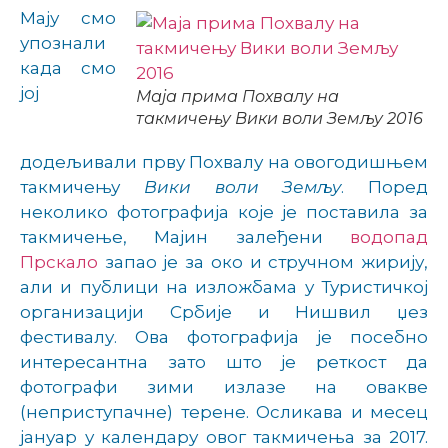
Мају смо
упознали
када смо
јој
Маја прима Похвалу на
такмичењу Вики воли Земљу 2016
додељивали
прву Похвалу
на овогодишњем
такмичењу
Вики воли Земљу
. Поред
неколико фотографија које је поставила за
такмичење, Мајин
залеђени
водопад
Прскало
запао је за око и стручном жирију,
али и публици на изложбама у Туристичкој
организацији Србије и Нишвил џез
фестивалу. Ова фотографија је посебно
интересантна зато што је реткост да
фотографи зими излазе на овакве
(неприступачне) терене. Осликава и месец
јануар у календару овог такмичења за 2017.