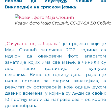
почели да илуструју чланке на
Википедији на српском језику.
Ковач, фото Маја Стошић, CC-BY-SA 3.0 Србиј
„
Сачувано од заборава
” је пројекат који је
Маја Стошић започела 2012. године са
идејом да овековечи фото апаратом
занатлије којих има све мање, а чинили су
део наше традиције и културе
вековима.
Више од годину дана трајала је
њена потрага за старим занатијама, а
резултат су фотографије које одишу духом
давних времена, у којима су људи са својих
10 прстију могли да направе све – од корпе
до кишобрана.