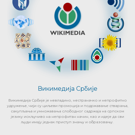
Викимедија Србије
Викимедија Србије је невладино, нестраначко и непрофитно
удружење, чији су циљеви промоција и подржавање стварања,
сакупљања и умножавања слободног садржаја на српском
језику искључиво на непрофитан начин, као и идеје да сви
људи имају једнак приступ знању и образовању.