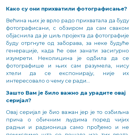
Како су они прихватили фотографисање?
Већина њих је врло радо прихватала да буду
фотографисани, с обзиром да сам сваком
објаснила да је циљ пројекта да фотографије
буду отргнуте од заборава, за неке будуће
генерације, када ће ови занати засигурно
изумрети. Неколицина је одбила да се
фотографише и њих сам разумела, нису
хтели да се експонирају, није их
интересовало о чему се ради…
Зашто Вам је било важно да урадите овај
серијал?
Овај серијал је био важан јер је то озбиљна
прича о обичним људима поред чијих
радњи и радионица само прођемо и не
помислимо шта се дешава иза тих врата.