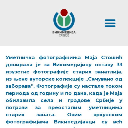
Уметничка фотографкиња Маја Стошић
донирала је за Викимедијину оставу 33
изузетне фотографије старих занатлија,
из њене ауторске колекције „Сачувано од
заборава”. Фотографије су настале током
периода од годину и по дана, када је Маја
обилазила села и градове Србије у
потрази за преосталим уметницима
старих заната. Овим врхунским
фотографијама Википедијанци су већ