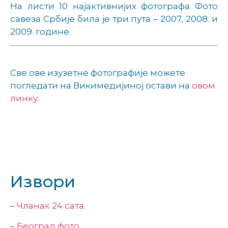
На листи 10 најактивнијих фотографа Фото
савеза Србије била је три пута – 2007, 2008. и
2009. године.
Све ове изузетне фотографије можете
погледати на Викимедијиној остави на
овом
линку
.
Извори
–
Чланак 24 сата
.
–
Београд фото