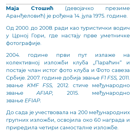
Маја Стошић
(девојачко презиме
Аранђеловић) је рођена
14. јула 1975. године.
Од 2000. до 2008. ради као туристички водич
у Црној Гори, где настају прве уметничке
фотографије.
2004. године први пут излаже на
колективној изложби клуба „Параћин“ и
постаје члан истог фото клуба и Фото савеза
Србије. 2007. године добија звање
F1 FSS,
2011.
звање
KMF FSS,
2012. стиче међународно
звање
AFIAP,
2015. међународно
звање
EFIAP.
До сада је учествовала на 200 међународних
групних изложби, освојила око 60 награда и
приредила четири самосталне изложбе.