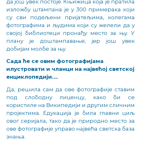
да још увек постоје.
Књижица
која је пратила
изложбу штампана је у 300 примерака који
су сви подељени пријатељима, колегама
фотографима и људима који су желели да у
својој библиотеци пронађу место за њу. У
плану је доштампавање, јер још увек
добијам молбе за њу.
Сада ће се овим фотографијама
илустровати и чланци на највећој светској
енциклопедији….
Да, решила сам да ове фотографије ставим
под слободну лиценцу, како би се
користиле на Википедији и другим сличним
пројектима. Едукација је била главни циљ
овог серијала, тако да је
природно место за
ове фотографије управо највећа светска база
знања.