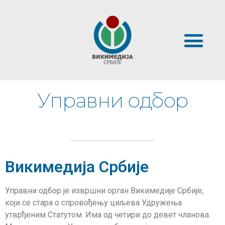
Управни одбор
Викимедија Србије
Управни одбор је извршни орган Викимедије Србије,
који се стара о спровођењу циљева Удружења
утврђеним Статутом. Има од четири до девет чланова.