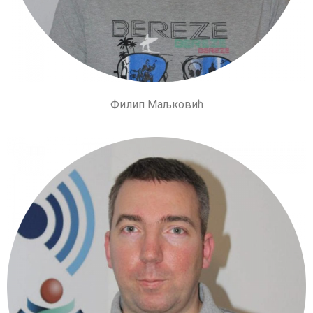
Филип Маљковић