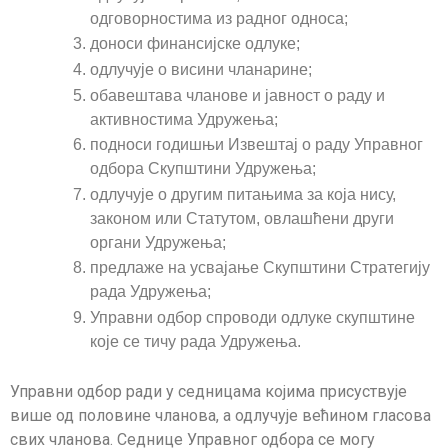
одговорностима из радног односа;
доноси финансијске одлуке;
одлучује о висини чланарине;
обавештава чланове и јавност о раду и
активностима Удружења;
подноси годишњи Извештај о раду Управног
одбора Скупштини Удружења;
одлучује о другим питањима за која нису,
законом или Статутом, овлашћени други
органи Удружења;
предлаже на усвајање Скупштини Стратегију
рада Удружења;
Управни одбор спроводи одлуке скупштине
које се тичу рада Удружења.
Управни одбор ради у седницама којима присуствује
више од половине чланова, а одлучује већином гласова
свих чланова. Седнице Управног одбора се могу