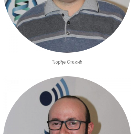
Ђорђе Стакић