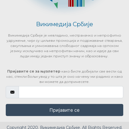
Викимедија Србије
Викимедија Србије је невладино, нестраначко и непрофитно
удружење, чији су циљеви промоција и подржавање стварања,
сакупљања и умножавања слободног садржаја на српском
језику искључиво на непрофитан начин, као и идеје да сви
људи имају једнак приступ знању и образовању.
Пријавите се за њузлетер
како бисте добијали све вести од
нас, стекли бољи увид у то шта је оно на чему ми радимо и како
ви можете да допринесете.
Пријавите се
Copyright 2020. Викимедија Србије. All Rights Reserved.