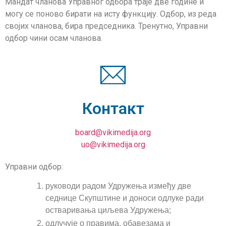
Мандат чланова Управног одбора траје две године и
могу се поново бирати на исту функцију. Одбор, из реда
својих чланова, бира председника. Тренутно, Управни
одбор чини осам чланова.
Контакт
board@vikimedija.org
uo@vikimedija.org
Управни одбор:
руководи радом Удружења између две
седнице Скупштине и доноси одлуке ради
остваривања циљева Удружења;
одлучује о правима, обавезама и