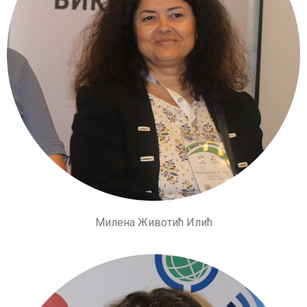
Милена Животић Илић