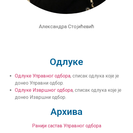
Александра Стојићевић
Одлуке
Одлуке Управног одбора
, списак одлука које је
донео Управни одбор.
Одлуке Извршног одбора
, списак одлука које је
донео Извршни одбор.
Архива
Ранији састав Управног одбора