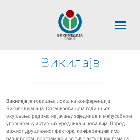
Викилајв
Викилајв
је годишња локална конференција
Википедијанаца. Организовањем годишњег
окупљања радимо на јачању заједнице и међусобном
упознавању активних уредника и новајлија. Поред
важног друштвеног фактора, конференција има
разноврстан програм који се тиче актуелних тема са