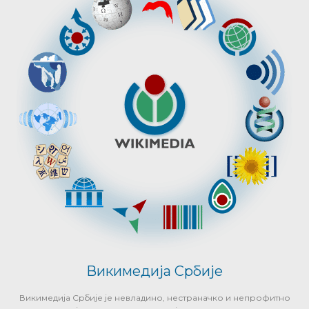
Викимедија Србије
Викимедија Србије је невладино, нестраначко и непрофитно