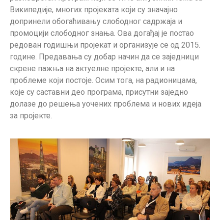
Википедије, многих пројеката који су значајно
допринели обогаћивању слободног садржаја и
промоцији слободног знања. Ова догађај је постао
редован годишњи пројекат и организује се од 2015.
године. Предавања су добар начин да се заједници
скрене пажња на актуелне пројекте, али и на
проблеме који постоје. Осим тога, на радионицама,
које су саставни део програма, присутни заједно
долазе до решења уочених проблема и нових идеја
за пројекте.