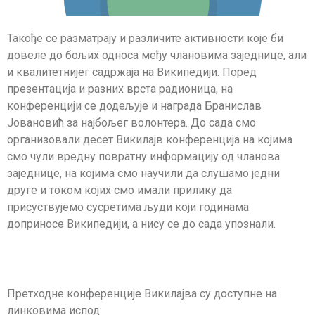
Такође се разматрају и различите активности које би
довеле до бољих односа међу члановима заједнице, али
и квалитетнијег садржаја на Википедији. Поред
презентација и разних врста радионица, на
конференцији се додељује и награда Бранислав
Јовановић за најбољег волонтера. До сада смо
организовали десет Викилајв конференција на којима
смо чули вредну повратну информацију од чланова
заједнице, на којима смо научили да слушамо једни
друге и током којих смо имали прилику да
присуствујемо сусретима људи који годинама
доприносе Википедији, а нису се до сада упознали.
Претходне конференције Викилајва су доступне на
линковима испод: