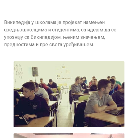
Википедија у школама је пројекат намењен
средњошколцима и студентима, са идејом да се
упознају са Википедијом, њеним значењем,
предностима и пре свега уређивањем.