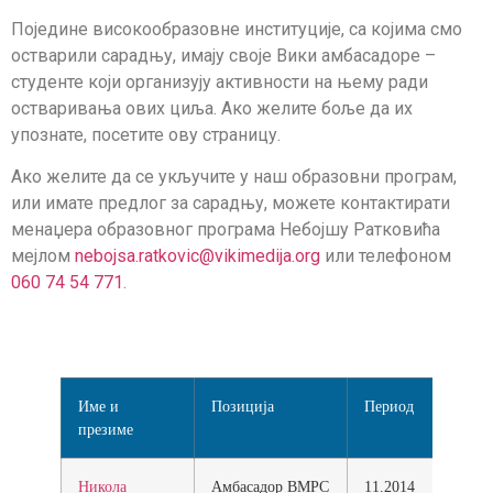
Поједине високообразовне институције, са којима смо
остварили сарадњу, имају своје Вики амбасадоре –
студенте који организују активности на њему ради
остваривања ових циља. Ако желите боље да их
упознате, посетите ову страницу.
Ако желите да се укључите у наш образовни програм,
или имате предлог за сарадњу, можете контактирати
менаџера образовног програма Небојшу Ратковића
мејлом
nebojsa.ratkovic@vikimedija.org
или телефоном
060 74 54 771
.
Име и
Позиција
Период
презиме
Никола
Амбасадор ВМРС
11.2014