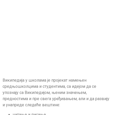
Википедија у школама је пројекат намењен
средњошколцима и студентима, са идејом да се
упознају са Википедијом, њеним значењем,
предностима и пре свега уређивањем, али и да развију
и унапреде следеће вештине:
читање и писање