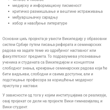
медијску и информациону писменост
критичко размишљање и вештине истраживања
међувршњачку сарадњу
избор и навођење литературе
Основни циљ пројекта је увести Википедију у образовни
систем Србије путем писања реферата и семинарских
радова на задате теме из одређеног наставног или
факултетског предмета. То подразумева упознавање
ученика и студената са Википедијом и концептом
слободног знања, креирање семинарских радова који ће
бити видљиви, слободни и свима доступни, али и
подстицање професора за коришћење модерног
приступа у настави.
У зависности од тога у којим институцијама се реализује,
овај пројекат се дели на пројекте Вики-гимназијалац и
Вики-студент.