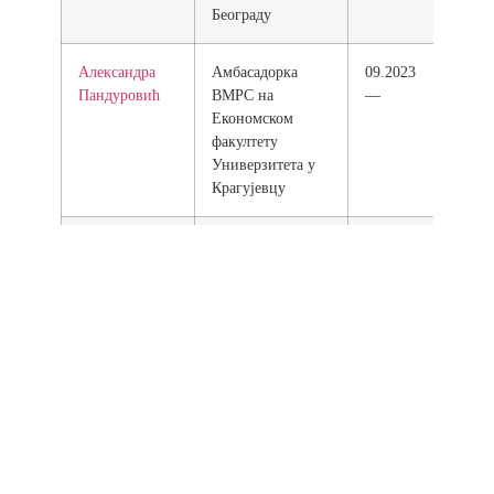
Београду
Александра
Амбасадорка
09.2023
Пандуровић
ВМРС на
—
Економском
факултету
Универзитета у
Крагујевцу
Александра
Амбасадорка
09.2023
Стојићевић
ВМРС на
—
Филолошком
факултету
Универзитета у
Београду
Вељко
Амбасадор ВМРС
09.2023
Јосиповић
на
—
Математићчком
факултету