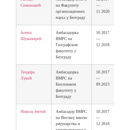
Симоновић
на Факултету
—
организационих
11.2020.
наука у Београду
Јелена
Амбасадорка
10.2017
Шуњеварић
ВМРС на
—
Географском
12.2018.
факултету у
Београду
Теодора
Амбасадорка
10.2017
Лукић
ВМРС на
—
Биолошком
09.2023.
факултету у
Београду
Никола Јевтић
Амбасадор ВМРС
10.2017
на Високој школи
—
рачунарства и
12.2018.
електротехнике у