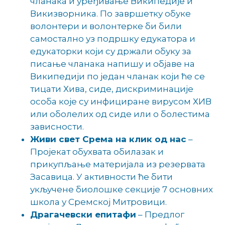
чланака и уређивање Википедије и
Викизворника. По завршетку обуке
волонтери и волонтерке би били
самостално уз подршку едукатора и
едукаторки који су држали обуку за
писање чланака напишу и објаве на
Википедији по један чланак који ће се
тицати Хива, сиде, дискриминације
особа које су инфициране вирусом ХИВ
или оболелих од сиде или о болестима
зависности.
Живи свет Срема на клик од нас
–
Пројекат обухвата обилазак и
прикупљање материјала из резервата
Засавица. У активности ће бити
укључене биолошке секције 7 основних
школа у Сремској Митровици.
Драгачевски епитафи
– Предлог