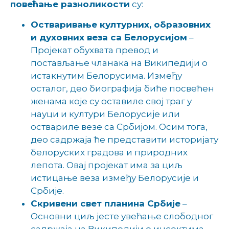
повећање разноликости
су:
Остваривање културних, образовних
и духовних веза са Белорусијом
–
Пројекат обухвата превод и
постављање чланака на Википедији о
истакнутим Белорусима. Између
осталог, део биографија биће посвећен
женама које су оставиле свој траг у
науци и култури Белорусије или
оствариле везе са Србијом. Осим тога,
део садржаја ће представити историјату
белоруских градова и природних
лепота. Овај пројекат има за циљ
истицање веза између Белорусије и
Србије.
Скривени свет планина Србије
–
Основни циљ јесте увећање слободног
садржаја на Википедији о инсектима