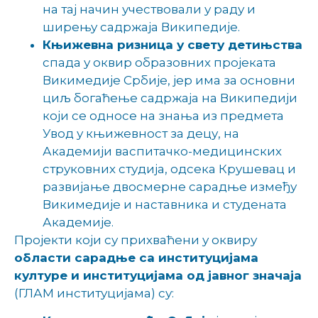
на тај начин учествовали у раду и
ширењу садржаја Википедије.
Књижевна ризница у свету детињства
спада у оквир образовних пројеката
Викимедије Србије, јер има за основни
циљ богаћење садржаја на Википедији
који се односе на знања из предмета
Увод у књижевност за децу, на
Академији васпитачко-медицинских
струковних студија, одсека Крушевац и
развијање двосмерне сарадње између
Викимедије и наставника и студената
Академије.
Пројекти који су прихваћени у оквиру
области сарадње са институцијама
културе и институцијама од јавног значаја
(ГЛАМ институцијама) су: