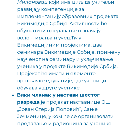
Милановац
који има циљ да учитељи
развијају компетенције за
имплементацију образовних пројеката
Викимедије Србије. Активности ће
обухватити предавање о значају
волонтирања и учешћу у
Викимедијиним пројектима, два
семинара Викимедије Србије, примену
наученог на семинару и укључивање
ученика у пројекте Викимедије Србија.
Пројекат ће имати и елементе
вршњачке едукације, где ученици
обучавају друге ученике.
Вики чланак у настави шестог
разреда
је пројекат наставнице ОШ
„Јован Стерија Поповић“, Сање
Јечменице, у ком ће се организовати
предавање и радионица за ученике