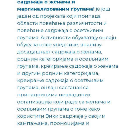
садржаја о женама и
маргинализованим групама!
је још
један од пројеката који припада
области повећања различитости и
повећање садржаја о осетљивим
групама. Активности обухватају онлајн
обуку за нове уреднике, анализу
досадашњег садржаја о женама,
родним категоријама и осетљивим
групама, креирање садржаја о женама
и другим родним категоријама,
креирање садржаја о осетљивим
групама, онлајн састанак са
припадницима невладиних
организација који раде са женама и
осетљивим групама о томе како
користити Вики садржаје у својим
кампањама, промоцијама и