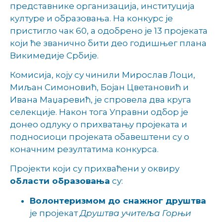
представнике организација, институција
културе и образовања. На конкурс је
пристигло чак 60, а одобрено је 13 пројеката
који ће званично бити део годишњег плана
Викимедије Србије.
Комисија, коју су чинили Мирослав Лоци,
Миљан Симоновић, Бојан Цветановић и
Ивана Маџаревић, је спровела два круга
селекције. Након тога Управни одбор је
донео одлуку о прихватању пројеката и
подносиоци пројеката обавештени су о
коначним резултатима конкурса.
Пројекти који су прихваћени у оквиру
области образовања
су:
Волонтеризмом до снажног друштва
је пројекат
Друштва учитеља Горњи