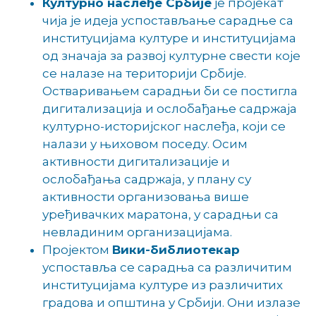
Културно наслеђе Србије
је пројекат
чија је идеја успостављање сарадње са
институцијама културе и институцијама
од значаја за развој културне свести које
се налазе на територији Србије.
Остваривањем сарадњи би се постигла
дигитализација и ослобађање садржаја
културно-историјског наслеђа, који се
налази у њиховом поседу. Осим
активности дигитализације и
ослобађања садржаја, у плану су
активности организовања више
уређивачких маратона, у сарадњи са
невладиним организацијама.
Пројектом
Вики-библиотекар
успоставља се сарадња са различитим
институцијама културе из различитих
градова и општина у Србији. Они излазе