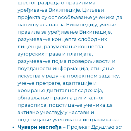
шестог разреда о правилима
уређивања Википедије. Циљеви
пројекта су оспособљавање ученика да
напишу чланак за Википедију, учење
правила за уређивање Википедије,
разумевање концепта слободних
лиценци, разумевање концепта
ауторских права и плагијата,
разумевање појма проверљивости и
поузданости информација, стицање
искуства у раду на пројектном задатку,
учење претраге, адаптације и
креирање дигиталног садржаја,
обнављање правила дигиталног
правописа, подстицање ученика да
активно учествују у настави и
подстицање ученика на истраживање.
Чувари наслеђа
– Пројекат
Друштва за