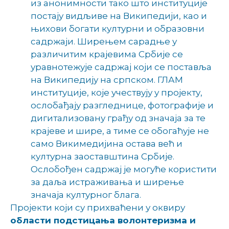
из анонимности тако што институције
постају видљиве на Википедији, као и
њихови богати културни и образовни
садржаји. Ширењем сарадње у
различитим крајевима Србије се
уравнотежује садржај који се поставља
на Википедију на српском. ГЛАМ
институције, које учествују у пројекту,
ослобађају разгледнице, фотографије и
дигитализовану грађу од значаја за те
крајеве и шире, а тиме се обогаћује не
само Викимедијина остава већ и
културна заоставштина Србије.
Ослобођен садржај је могуће користити
за даља истраживања и ширење
значаја културног блага.
Пројекти који су прихваћени у оквиру
области подстицања волонтеризма и