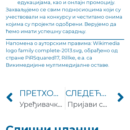
едукацијама, као и онлајн промоцију.
Захваљујемо се свим подносиоцима који су
учествовали на конкурсу и честитамо онима
којима су пројекти одобрени. Верујемо да
ћемо имати успешну сарадњу.
Напомена о ауторским правима: Wikimedia
logo family complete-2013.svg, обрађено од
стране PiRSquared17, Rillke, e.a. са
Викимедијине мултимедијалне оставе.
ПРЕТХОДНИ ЧЛАНАК
СЛЕДЕЋИ ЧЛАНАК
Уређивачки маратон – Вики воли прајд 2020
Пријави се за Онлајн Еду Вики камп 2020!
Слични чланци