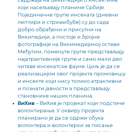
који насељавају планине Србије.
Појединачне групе инсеката (дневни
лептири и стрижибубе) су до сада
добро обрађени и присутни на
Википедији, а постоје и бројне
фотографије на Викимедијиној остави.
Међутим, поменуте групе представљају
најатрактивније групе и само мали део
читаве инсекатске фауне. Циљ је да се
реализацијом овог пројекта промовишу
и инсекте који нису толико атрактивни
и познати јавности а представљају
становнике наших планина.
ВиХив
– ВиХив је пројекат који подстиче
волонтирање. У оквиру пројекта
планирано је да се одржи обука
волонтера и волонтерки за писање