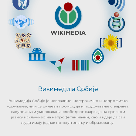
Викимедија Србије
Викимедија Србије је невладино, нестраначко и непрофитно
удружење, чији су циљеви промоција и подржавање стварања,
сакупљања и умножавања слободног садржаја на српском
језику искључиво на непрофитан начин, као и идеје да сви
људи имају једнак приступ знању и образовању.