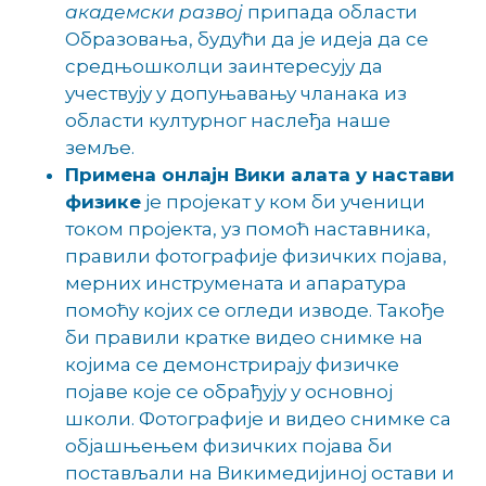
академски развој
припада области
Образовања, будући да је идеја да се
средњошколци заинтересују да
учествују у допуњавању чланака из
области културног наслеђа наше
земље.
Примена онлајн Вики алата у настави
физике
је пројекат у ком би ученици
током пројекта, уз помоћ наставника,
правили фотографије физичких појава,
мерних инструмената и апаратура
помоћу којих се огледи изводе. Такође
би правили кратке видео снимке на
којима се демонстрирају физичке
појаве које се обрађују у основној
школи. Фотографије и видео снимке са
објашњењем физичких појава би
постављали на Викимедијиној остави и