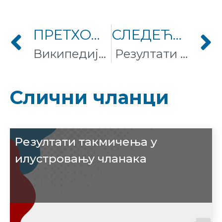
ПРЕТХОДНИ ЧЛАНАК
СЛЕДЕЋИ ЧЛАНАК
Википедијанац стажиста остварио сјајне резултате у Адлигату
Резултати конкурса за реализацију и финансирање волонтерских пројеката Викимедије Србије за 2021. годину
Слични чланци
Резултати такмичења у
илустровању чланака