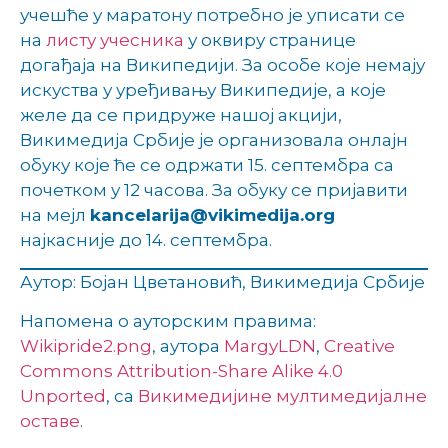
учешће у маратону потребно је уписати се
на
листу учесника
у оквиру странице
догађаја на Википедији. За особе које немају
искуства у уређивању Википедије, а које
желе да се придруже нашој акцији,
Викимедија Србије је организовала онлајн
обуку које ће се одржати 15. септембра са
почетком у 12 часова. За обуку се пријавити
на мејл
kancelarija@vikimedija.org
најкасније до 14. септембра.
Аутор: Бојан Цветановић, Викимедија Србије
Напомена о ауторским правима:
Wikipride2.png
, аутора
MargyLDN
,
Creative
Commons
Attribution-Share Alike 4.0
Unported
, са
Викимедијине мултимедијалне
оставе
.