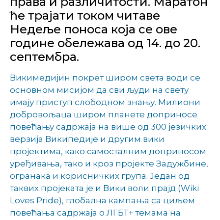
права и различитости. Маратон
ће трајати током читаве
Недеље поноса која се ове
године обележава од 14. до 20.
септембра.
Викимедијин покрет широм света води се
основном мисијом да сви људи на свету
имају приступ слободном знању. Милиони
добровољаца широм планете доприносе
повећању садржаја на више од 300 језичких
верзија Википедије и другим вики
пројектима, како самосталним доприносом
уређивања, тако и кроз пројекте Задужбине,
огранака и корисничких група. Један од
таквих пројеката је и Вики воли прајд (Wiki
Loves Pride), глобална кампања са циљем
повећања садржаја о ЛГБТ+ темама на