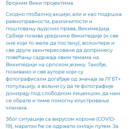
бројним Вики пројектима.
Сходно глобалној акцији, али и као подршка
равноправности, различитости и
поштовању људских права, Викимедија
Србије позива уреднике Википедије (и све
оне који то желе да постану), волонтере и
све друге заинтересоване да допринесу
повећању садржаја овим темама на
Википедији на српском језику. Такође,
позивамо и све ауторе који су
фотографисали догађаје од значаја за ЛГБТ+
популацију, а вољни су да те фотографије
донирају под слободном лиценцом, да нам
се обрате и тиме помогну илустровање
чланака.
Због ситуације са вирусом короне (COVID-
19), маратон ће се одржати онлајн путем. За