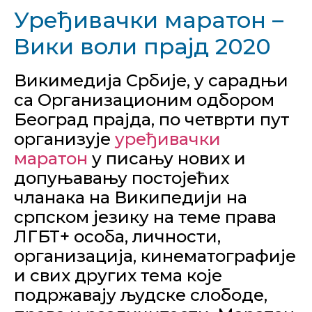
Уређивачки маратон –
Вики воли прајд 2020
Викимедија Србије, у сарадњи
са Организационим одбором
Београд прајда, по четврти пут
организује
уређивачки
маратон
у писању нових и
допуњавању постојећих
чланака на Википедији на
српском језику на теме права
ЛГБТ+ особа, личности,
организација, кинематографије
и свих других тема које
подржавају људске слободе,