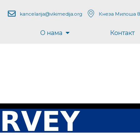
kancelarija@vikimedija.org
Кнеза Милоша 8
О нама
Контакт