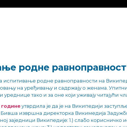
ање родне равноправност
за испитивање родне равноправности на Википе
вању на уређивању и садржају о женама. Упитник
и уреднице тако и за оне који уживају читајући ч
. године
утврдила је да је на Википедији заступље
1. Бивша извршна директорка Викимедија Задужби
ној заједници Википедије: 1.) слабо корисничко 