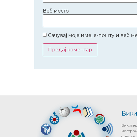
Веб место
Сачувај моје име, е-пошту и веб 
Вики
Виким
нестра
чији с