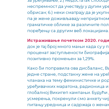
за уређивање; 2.) недостатак слобод
неспремност да учествују у дугим у
обрисан; 6.) неки сматрају да је уку
па је жене доживљавају непријатном
граматичке облике за различите пол
поређењу са другим веб локацијама.
Истраживање почетком 2020. год
док је тај број много мањи када су у
проценат заступљености биографија 
позитивно промењен за 1,29%.
Како би поправила ова дисбаланс, Ви
једне стране, подстакну жене на уре
чланака на тему феминистичке и род
уређивачких маратона, радионица и 
глобалној Викигеп кампањи. Будући д
усмерења, покренули смо анкету чиј
питању уредница и садржаја о женам