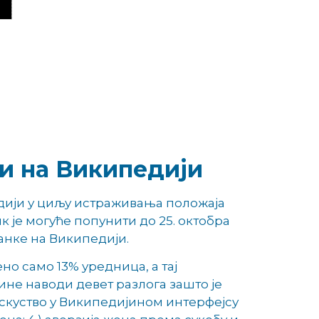
и на Википедији
дији у циљу истраживања положаја
 је могуће попунити до 25. октобра
ланке на Википедији.
но само 13% уредница, а тај
не наводи девет разлога зашто је
искуство у Википедијином интерфејсу