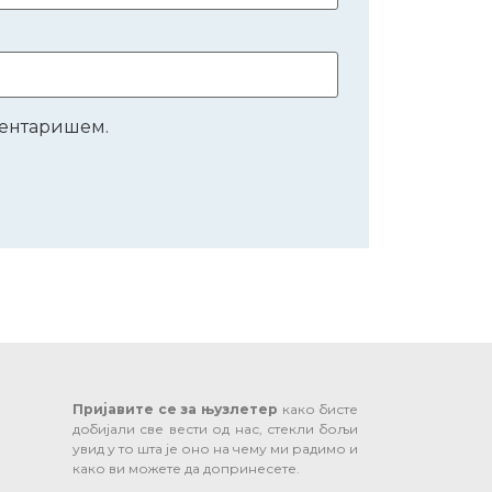
оментаришем.
Пријавите се за њузлетер
како бисте
добијали све вести од нас, стекли бољи
увид у то шта је оно на чему ми радимо и
како ви можете да допринесете.