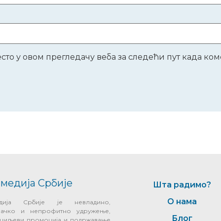
место у овом прегледачу веба за следећи пут када к
медија Србије
Шта радимо?
О нама
едија Србије је невладино,
начко и непрофитно удружење,
Блог
у циљеви промоција и подржавање