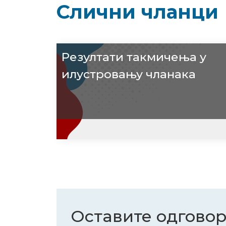
Слични чланци
Резултати такмичења у
илустровању чланака
Оставите одгово