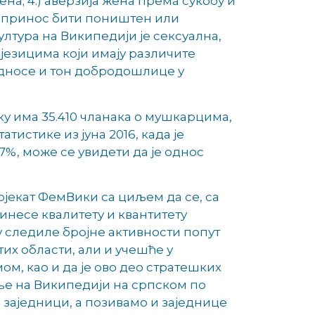
на; 4.) аверзија жена према сукобу и
 допринос бити поништен или
култура на Википедији је сексуална,
језицима који имају различите
 односе и тон добродошлице у
ку има 35.410 чланака о мушкарцима,
тистике из јуна 2016, када је
%, може се увидети да је однос
ојекат ФемВики са циљем да се, са
инесе квалитету и квантитету
у следиле бројне активности попут
их области, али и учешће у
ом, као и да је ово део стратешких
ње на Википедији на српском по
заједници, а позивамо и заједнице