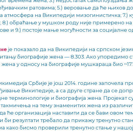
ног времена жена; 3.) недостатак самопоуздања же
ређивачким ратовима; 5.) веровање да ће њихов
пна атмосфера на Википедији мизогинистичка; 7.) 
; 8.) обраћање у мушком роду није примерено на 
ове и 9.) постоје мање могућности за социјалне
ине
је показало да на Википедији на српском јези
 питању биографије жена — 8.303. Ако упоредимо ста
жена у односу на биографије мушкараца био ~17.7
кимедија Србије је још 2014. године започела пр
ђивање Википедије, а са друге стране да се допр
не терминологије и биографија жена. Пројекат с
такмичења на тему знаменитих жена из различит
а ће организација наставити да се бави овом тем
и би резултати требало да прикажу тренутно ста
а како бисмо проверили тренутно стање у нашој 