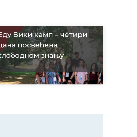
Еду Вики камп – четири
дана посвећена
слободном знању