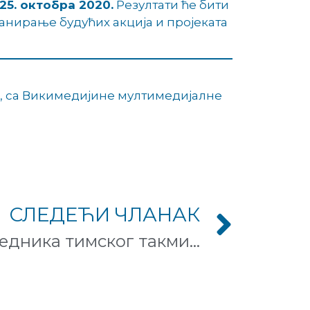
25. октобра 2020.
Резултати ће бити
анирање будућих акција и пројеката
CC0, са Викимедијине мултимедијалне
СЛЕДЕЋИ ЧЛАНАК
Проглашење победника тимског такмичењу на Википедији