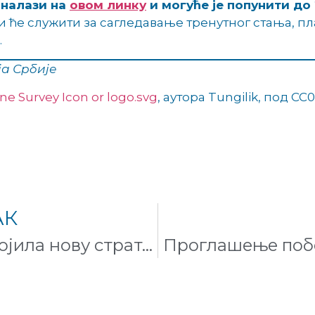
 налази на
овом линку
и могуће је попунити до 
и ће служити за сагледавање тренутног стања, пл
.
а Србије
ne Survey Icon or logo.svg
, аутора Tungilik, под 
АК
Викимедија Србије усвојила нову стратегију за период 2021 – 2023.