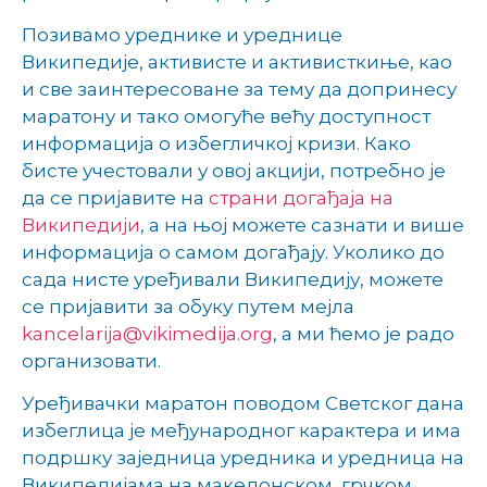
Позивамо уреднике и уреднице
Википедије, активисте и активисткиње, као
и све заинтересоване за тему да допринесу
маратону и тако омогуће већу доступност
информација о избегличкој кризи. Како
бисте учестовали у овој акцији, потребно је
да се пријавите на
страни догађаја на
Википедији
, а на њој можете сазнати и више
информација о самом догађају. Уколико до
сада нисте уређивали Википедију, можете
се пријавити за обуку путем мејла
kancelarija@vikimedija.org
, а ми ћемо је радо
организовати.
Уређивачки маратон поводом Светског дана
избеглица је међународног карактера и има
подршку заједница уредника и уредница на
Википедијама на македонском, грчком,