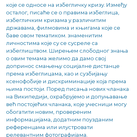
које се односе на избегличку кризу. Између
осталог, писаће се о правима избеглица,
избегличким кризама у различитим
државама, филмовима и књигама које се
баве овом тематиком. знаменитим
личностима које су се сусреле са
избеглиштвом. Ширењем слободног знања
о овим темама желимо да дамо свој
допринос смањењу социјалне дистанце
према избеглицама, као и сузбијању
ксенофобије и дискриминације која према
њима постоји. Поред писања нових чланака
на Википедији, охрабрујемо и допуњавање
већ постојећих чланака, које учесници могу
обогатити новим, провереним
информацијама, додатним поузданим
референцама или илустровати
релевантним фотографијама.