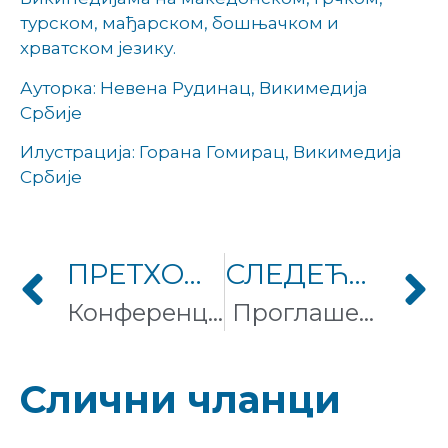
турском, мађарском, бошњачком и
хрватском језику.
Ауторка: Невена Рудинац, Викимедија
Србије
Илустрација: Горана Гомирац, Викимедија
Србије
ПРЕТХОДНИ ЧЛАНАК
СЛЕДЕЋИ ЧЛАНАК
Конференција лидера Образовног програма Википедије у Београду
Проглашени су победници ЦЕЕ Пролећа 2023!
Слични чланци