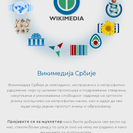
Викимедија Србије
Викимедија Србије је невладино, нестраначко и непрофитно
удружење, чији су циљеви промоција и подржавање стварања,
сакупљања и умножавања слободног садржаја на српском
језику искључиво на непрофитан начин, као и идеје да сви
људи имају једнак приступ знању и образовању.
Пријавите се за њузлетер
како бисте добијали све вести од
нас, стекли бољи увид у то шта је оно на чему ми радимо и како
ви можете да допринесете.