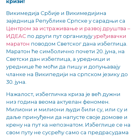
кризи!
Викимедија Србије и Викимедијина
заједница Републике Српске у сарадњи са
Центром за истраживање и развој друштва –
ИДЕАС
по други пут организују
уређивачки
маратон
поводом Светског дана избеглица.
Маратон ће симболично почети 20. јуна, на
Светски дан избеглица, а уредници и
уреднице ће моћи да пишу и допуњавају
чланке на Википедији на српском језику до
30. јуна.
Нажалост, избегличка криза је већ дужни
низ година веома актуелан феномен.
Милиони и милиони људи били су, или су и
даље принуђени да напусте своје домове и
крену на пут ка непознатом. Избеглице се на
свом путу не сусрећу само са предрасудама