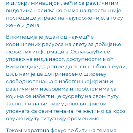
и дискриминацијом, већ и са различитим
видовима насиља које има најдрастичније
последице управо на најугроженије, а то су
жене и деца.
Википедија је један од најчешће
коришћених ресурса на свету за добијање
жељених информација. Ослањајући се
управо на видљивост, доступност и моћ
Википедије да допре до великог броја људи,
циљ нам је да допринесемо ширењу
слободног знања о избегличкој кризи и
различитим изазовима и проблемима са
којима се избеглице сусрећу на свом путу.
Јавност и даље није у довољној мери
упозната са овим темама, те желимо да кроз
ову акцију ту ситуацију променимо.
Током маратона фокус ће бити на темама