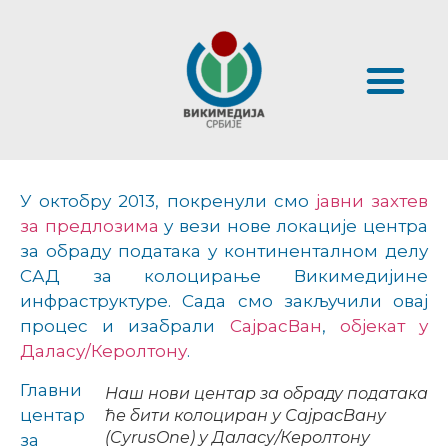
У октобру 2013, покренули смо
јавни захтев
за предлозима
у вези нове локације центра
за обраду података у континенталном делу
САД за колоцирање Викимедијине
инфраструктуре. Сада смо закључили овај
процес и изабрали
СајрасВан
,
објекат у
Даласу/Керолтону
.
Главни
Наш нови центар за обраду података
центар
ће бити колоциран у СајрасВану
(CyrusOne) у Даласу/Керолтону
за