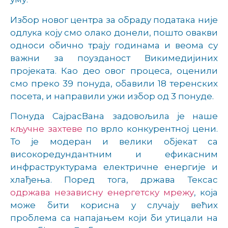
Избор новог центра за обраду података није
одлука коју смо олако донели, пошто овакви
односи обично трају годинама и веома су
важни за поузданост Викимедијиних
пројеката. Као део овог процеса, оценили
смо преко 39 понуда, обавили 18 теренских
посета, и направили ужи избор од 3 понуде.
Понуда СајрасВана задовољила је наше
кључне захтеве
по врло конкурентној цени.
То је модеран и велики објекат са
високоредундантним и ефикасним
инфраструктурама електричне енергије и
хлађења. Поред тога, држава Тексас
одржава независну енергетску мрежу
, која
може бити корисна у случају већих
проблема са напајањем који би утицали на