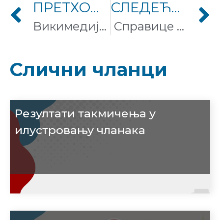
ПРЕТХОДНИ ЧЛАНАК
СЛЕДЕЋИ ЧЛАНАК
Викимедија Русије укључује музику пројекту Википедијино гласовно представљање
Справице Визуелног уређивача
Слични чланци
Резултати такмичења у
илустровању чланака