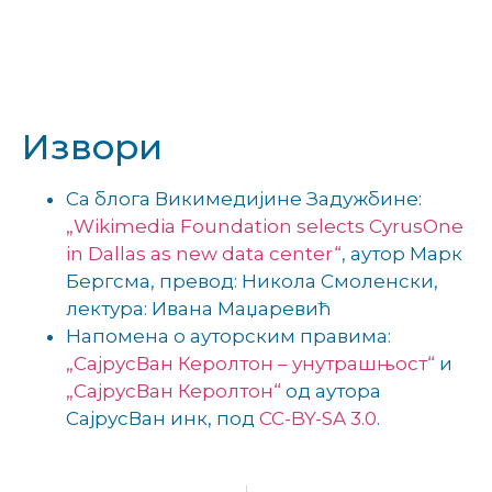
Извори
Са блога Викимедијине Задужбине:
„Wikimedia Foundation selects CyrusOne
in Dallas as new data center“
, аутор Марк
Бергсма, превод: Никола Смоленски,
лектура: Ивана Маџаревић
Напомена о ауторским правима:
„СајрусВан Керолтон – унутрашњост“
и
„СајрусВан Керолтон“
од аутора
СајрусВан инк, под
CC-BY-SA 3.0
.