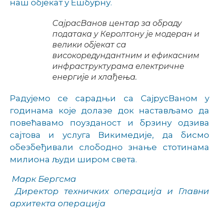
наш објекат у Ешбурну.
СајрасВанов центар за обраду
података у Керолтону је модеран и
велики објекат са
високоредундантним и ефикасним
инфраструктурама електричне
енергије и хлађења.
Радујемо се сарадњи са СајрусВаном у
годинама које долазе док настављамо да
повећавамо поузданост и брзину одзива
сајтова и услуга Викимедије, да бисмо
обезбеђивали слободно знање стотинама
милиона људи широм света.
Марк Бергсма
Директор техничких операција и Главни
архитекта операција