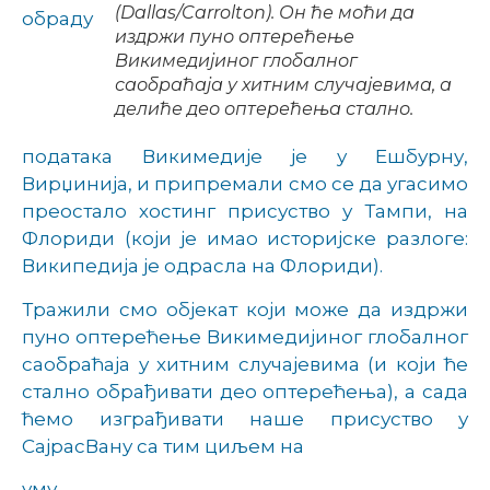
(Dallas/Carrolton). Он ће моћи да
обраду
издржи пуно оптерећење
Викимедијиног глобалног
саобраћаја у хитним случајевима, а
делиће део оптерећења стално.
података Викимедије је у Ешбурну,
Вирџинија, и припремали смо се да угасимо
преостало хостинг присуство у Тампи, на
Флориди (који је имао историјске разлоге:
Википедија је одрасла на Флориди).
Тражили смо објекат који може да издржи
пуно оптерећење Викимедијиног глобалног
саобраћаја у хитним случајевима (и који ће
стално обрађивати део оптерећења), а сада
ћемо изграђивати наше присуство у
СајрасВану са тим циљем на
уму.