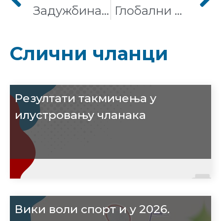
Задужбина Викимедије изабрала је СајрасВан у Даласу као нови центар за обраду података
Глобални фото-конкурс Вики воли Земљу од сада и у Србији
Слични чланци
Резултати такмичења у
илустровању чланака
Вики воли спорт и у 2026.