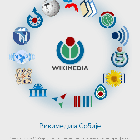
Викимедија Србије
Викимедија Србије је невладино, нестраначко и непрофитно