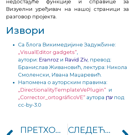
недостајуће функције и справице за
Визуелни уређивач на нашој страници за
разговор пројекта.
Извори
Са блога Викимедијине Задужбине:
„VisualEditor gadgets“
,
аутори:
Eranroz
и
Ravid Ziv
, превод:
Бранислав Живановић, лектура: Никола
Смоленски, Ивана Маџаревић.
Напомена о ауторским правима:
„DirectionalityTemplateVePlugin“
и
„Corrector_ortográficoVE“
аутора
ערן
под
cc-by-3.0
ПРЕТХОДНИ ЧЛАНАК
СЛЕДЕЋИ ЧЛАНАК