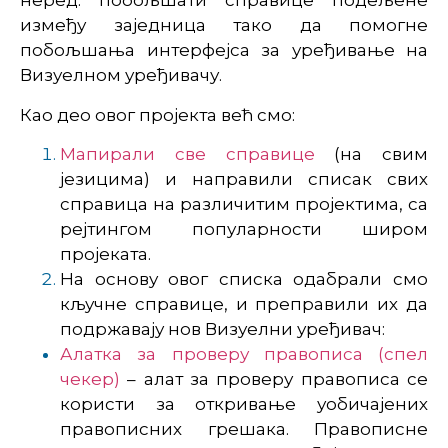
неред: побољшати справице подељене
између заједница тако да помогне
побољшања интерфејса за уређивање на
Визуелном уређивачу.
Као део овог пројекта већ смо:
Мапирали све справице
(на свим
језицима) и направили списак свих
справица на различитим пројектима, са
рејтингом популарности широм
пројеката.
На основу овог списка одабрали смо
кључне справице, и преправили их да
подржавају нов Визуелни уређивач:
Алатка за проверу правописа (спел
чекер)
– алат за проверу правописа се
користи за откривање уобичајених
правописних грешака. Правописне