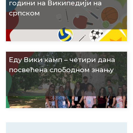
години на Википедији на
српском
Еду Вики камп – четири дана
посвећена слободном знању