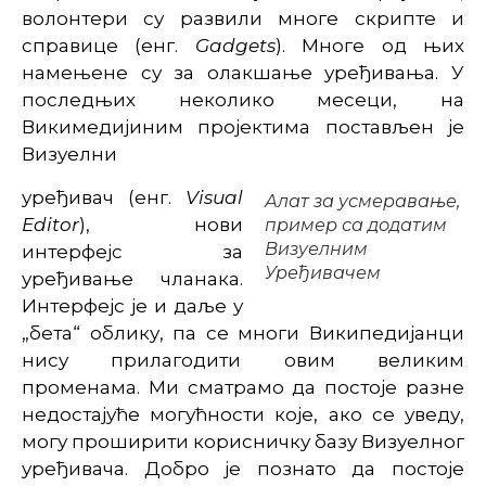
волонтери су развили многе скрипте и
справице (енг.
Gadgets
). Многе од њих
намењене су за олакшање уређивања. У
последњих неколико месеци, на
Викимедијиним пројектима постављен је
Визуелни
уређивач (енг.
Visual
Алат за усмеравање,
Editor
), нови
пример са додатим
Визуелним
интерфејс за
Уређивачем
уређивање чланака.
Интерфејс је и даље у
„бета“ облику, па се многи Википедијанци
нису прилагодити овим великим
променама. Ми сматрамо да постоје разне
недостајуће могућности које, ако се уведу,
могу проширити корисничку базу Визуелног
уређивача. Добро је познато да постоје