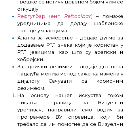
грешке се истичу црвеном бојом чим се
откуцају!
Рефтулбар (енг.
Reftoolbar
)
– помаже
уредницима да додају шаблонске
наводе у чланцима .
Алатка за усмерење – додаје дугме за
додавање РТЛ знака који је користан у
РТЛ језицима, као што су арапски и
хебрејски .
Заједнички резимеи – додаје два нова
падајућа менија испод сажетка измена у
дијалогу Сачувати са корисним
резимеом.
На основу нашег искуства током
писања справица за Визуелни
уређивач, направили смо водич за
програмере ВУ справица, који би
требало да им помогне да се Визуелни