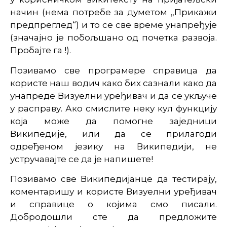
начин (нема потребе за думетом „Прикажи
предпреглед“) и то се све време унапређује
(значајно је побољшано од почетка развоја.
Пробајте га !).
Позивамо све програмере справица да
користе наш водич како бих сазнали како да
унапреде Визуелни уређивач и да се укључе
у расправу. Ако смислите неку кул функцију
која може да помогне заједници
Википедије, или да се прилагоди
одређеном језику на Википедији, не
устручавајте се да је напишете!
Позивамо све Википедијанце да тестирају,
коментаришу и користе Визуелни уређивач
и справице о којима смо писали.
Добродошли сте да предложите