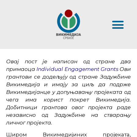
Овај пост је написан од стране два
примаоцa
Individual Engagement Grants
Ови
грантови се додељују од стране Задужбине
Викимедија и имају за циљ да подрже
Викимедијанце у допуњавању пројеката од
чега има корист покрет Викимедија.
Добитници грантова овог пројекта раде
независно од Задужбине на стварању
личног пројекта.
Широм Викимедијиних пројеката,