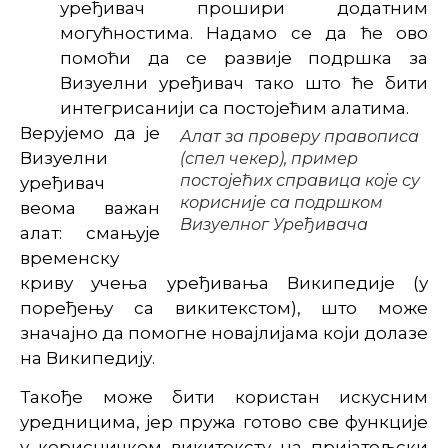
уређивач прошири додатним
могућностима. Надамо се да ће ово
помоћи да се развије подршка за
Визуелни уређивач тако што ће бити
интегрисанији са постојећим алатима.
Верујемо да је
Алат за проверу правописа
Визуелни
(спел чекер), пример
постојећих справица које су
уређивач
корисније са подршком
веома важан
Визуелног Уређивача
алат: смањује
временску
криву учења уређивања Википедије (у
поређењу са викитекстом), што може
значајно да помогне новајлијама који долазе
на Википедију.
Такође може бити користан искусним
уредницима, јер пружа готово све функције
у корисничком викитексту на пријатељски