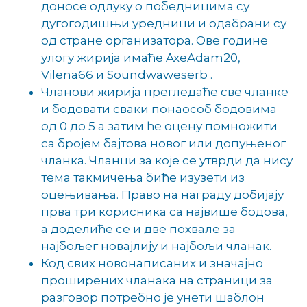
доносе одлуку о победницима су
дугогодишњи уредници и одабрани су
од стране организатора. Ове године
улогу жирија имаће AxeAdam20,
Vilena66 и Soundwaweserb .
Чланови жирија прегледаће све чланке
и бодовати сваки понаособ бодовима
од 0 до 5 а затим ће оцену помножити
са бројем бајтова новог или допуњеног
чланка. Чланци за које се утврди да нису
тема такмичења биће изузети из
оцењивања. Право на награду добијају
прва три корисника са највише бодова,
а доделиће се и две похвале за
најбољег новајлију и најбољи чланак.
Код свих новонаписаних и значајно
проширених чланака на страници за
разговор потребно је унети шаблон