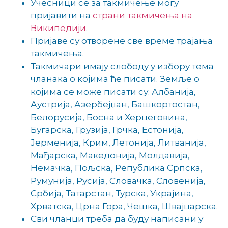
Учесници се за такмичење могу
пријавити на
страни такмичења на
Википедији
.
Пријаве су отворене све време трајања
такмичења.
Такмичари имају слободу у избору тема
чланака о којима ће писати. Земље о
којима се може писати су: Албанија,
Аустрија, Азербејџан, Башкортостан,
Белорусија, Босна и Херцеговина,
Бугарска, Грузија, Грчка, Естонија,
Јерменија, Крим, Летонија, Литванија,
Мађарска, Македонија, Молдавија,
Немачка, Пољска, Република Српска,
Румунија, Русија, Словачка, Словенија,
Србија, Татарстан, Турска, Украјина,
Хрватска, Црна Гора, Чешка, Швајцарска.
Сви чланци треба да буду написани у