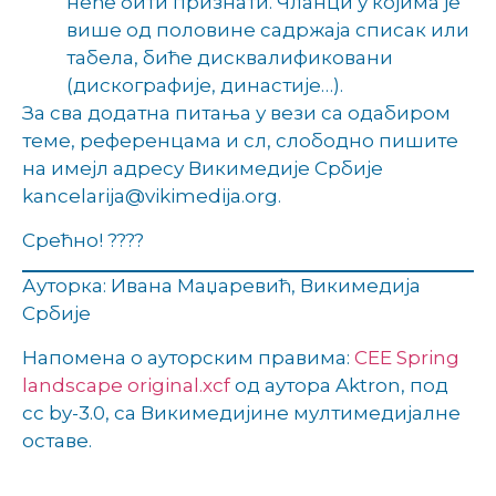
неће бити признати. Чланци у којима је
више од половине садржаја списак или
табела, биће дисквалификовани
(дискографије, династије…).
За сва додатна питања у вези са одабиром
теме, референцама и сл, слободно пишите
на имејл адресу Викимедије Србије
kancelarija@vikimedija.org.
Срећно! ????
Ауторка: Ивана Маџаревић, Викимедија
Србије
Напомена о ауторским правима:
CEE Spring
landscape original.xcf
од аутора Aktron, под
cc by-3.0, са Викимедијине мултимедијалне
оставе.