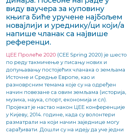
динара. Посебне награде у
виду ваучера за куповину
књига биће уручене најбољем
новајлији и уреднику/ци који/а
напише чланак са највише
референци.
ЦЕЕ Пролеће 2020
(CEE Spring 2020) је шесто
по реду такмичење у писању нових и
допуњавању постојећих чланака о земљама
Источне и Средње Европе, као и
разноврсним темама које су на одређен
начин повезане са овим земљама (историја,
музика, наука, спорт, економија и сл).
Пројекат је настао након ЦЕЕ конференције
у Кијеву, 2014. године, када су волонтери
разматрали на који начин заједнице могу
сарађивати. Дошли су на идеју да уче једни