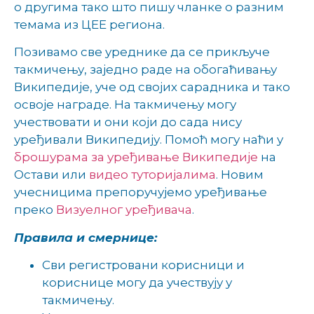
о другима тако што пишу чланке о разним
темама из ЦЕЕ региона.
Позивамо све уреднике да се прикључе
такмичењу, заједно раде на обогаћивању
Википедије, уче од својих сарадника и тако
освоје награде. На такмичењу могу
учествовати и они који до сада нису
уређивали Википедију. Помоћ могу наћи у
брошурама за уређивање Википедије
на
Остави или
видео туторијалима
. Новим
учесницима препоручујемо уређивање
преко
Визуелног уређивача
.
Правила и смернице:
Сви регистровани корисници и
кориснице могу да учествују у
такмичењу.