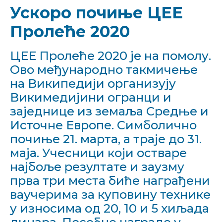
Ускоро почиње ЦЕЕ
Пролеће 2020
ЦЕЕ Пролеће 2020 је на помолу.
Ово међународно такмичење
на Википедији организују
Викимедијини огранци и
заједнице из земаља Средње и
Источне Европе. Симболично
почиње 21. марта, а траје до 31.
маја. Учесници који остваре
најбоље резултате и заузму
прва три места биће награђени
ваучерима за куповину технике
у износима од 20, 10 и 5 хиљада