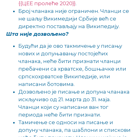
{{ЦЕЕ пролеће 2020}}
.
Број чланака није ограничен. Чланци се
не шаљу Викимедији Србије већ се
директно постављају на Википедију.
Шта није дозвољено?
Будући да је ово такмичење у писању
нових и допуњавању постојећих
чланака, неће бити признати чланци
пребачени са хрватске, бошњачке или
српскохрватске Википедије, или
написани ботовима.
Дозвољено је писање и допуна чланака
искључиво од 21. марта до 31. маја.
Чланци који су написани ван тог
периода неће бити признати.
Тамичење се односи на писање и
допуну чланака, па шаблони и спискови