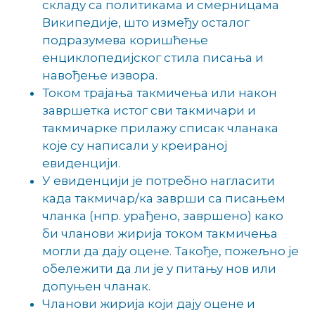
складу са политикама и смерницама
Википедије, што између осталог
подразумева коришћење
енциклопедијског стила писања и
навођење извора.
Током трајања такмичења или након
завршетка истог сви такмичари и
такмичарке прилажу списак чланака
које су написали у креираној
евиденцији.
У евиденцији је потребно нагласити
када такмичар/ка заврши са писањем
чланка (нпр. урађено, завршено) како
би чланови жирија током такмичења
могли да дају оцене. Такође, пожељно је
обележити да ли је у питању нов или
допуњен чланак.
Чланови жирија који дају оцене и