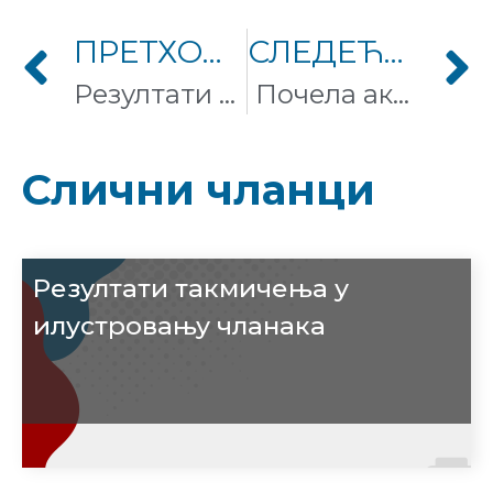
ПРЕТХОДНИ ЧЛАНАК
СЛЕДЕЋИ ЧЛАНАК
Резултати конкурса за доделу микрогрантова
Почела акција сређивања семинарских радова на Википедији
Слични чланци
Резултати такмичења у
илустровању чланака