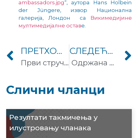
ambassadors.jpg
“, аутора Hans Holbein
der Jüngere, извор Национална
галерија, Лондон са
Викимедијине
мултимедијалне остав
е.
ПРЕТХОДНИ ЧЛАНАК
СЛЕДЕЋИ ЧЛАНАК
Први стручни семинари о примени Википедије у настави и учењу
Одржана Вики експедиција Викимедијанаца и Википедијанаца из Србије и Бугарске
Слични чланци
Резултати такмичења у
илустровању чланака