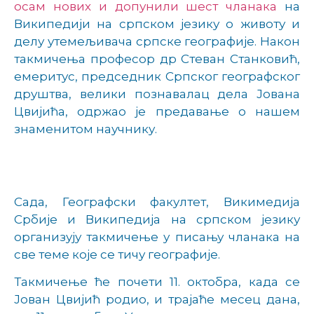
осам нових и допунили шест чланака
на
Википедији на српском језику о животу и
делу утемељивача српске географије. Након
такмичења професор др Стеван Станковић,
емеритус, председник Српског географског
друштва, велики познавалац дела Јована
Цвијића, одржао је предавање о нашем
знаменитом научнику.
Сада, Географски факултет, Викимедија
Србије и Википедија на српском језику
организују такмичење у писању чланака на
све теме које се тичу географије.
Такмичење ће почети 11. октобра, када се
Јован Цвијић родио, и трајаће месец дана,