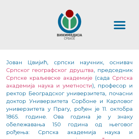
Јован Цвијић
, српски научник, оснивач
Српског географског друштва
, председник
Српске краљевске академије
(сада
Српска
академија наука и уметности
), професор и
ректор Београдског универзитета, почасни
доктор Универзитета Сорбоне и Карловог
универзитета у Прагу, рођен је 11. октобра
1865. године. Ова година је у знаку
обележавања 150 година од његовог
рођења: Српска академија наука и