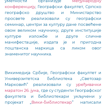
уметности организује
међународну
конференцију
, Географски факултет, Српско
географско друштво и Министарство
просвете реализовали су географски
семинар, центри за културу дане посвећене
овом великом научнику, друге институције
културе изложбе и друге сличне
манифестације, издата је и пригодна
поштанска маркица са ликом овог
знаменитог научника.
Викимедија Србије, Географски факултет и
Универзитетска библиотека „Светозар
Марковић” реализовали су
уређивачки
маратон 26. јуна
, где су студенти Географског
факултета и библиотекари укључени у
пројекат „
Вики-библиотекар
” написали