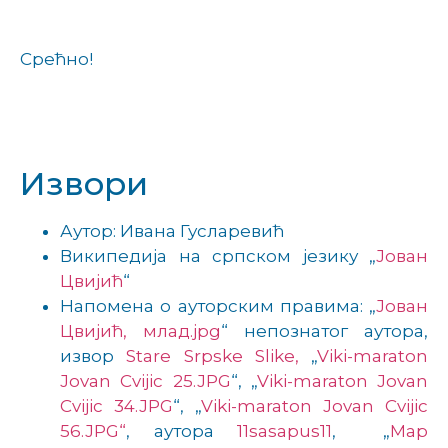
Срећно!
Извори
Аутор: Ивана Гусларевић
Википедија на српском језику „
Јован
Цвијић
“
Напомена о ауторским правима: „
Јован
Цвијић, млад.jpg
“ непознатог аутора,
извор
Stare Srpske Slike,
„
Viki-maraton
Jovan Cvijic 25.JPG
“, „
Viki-maraton Jovan
Cvijic 34.JPG
“, „
Viki-maraton Jovan Cvijic
56.JPG“
, аутора
11sasapus11
, „
Map