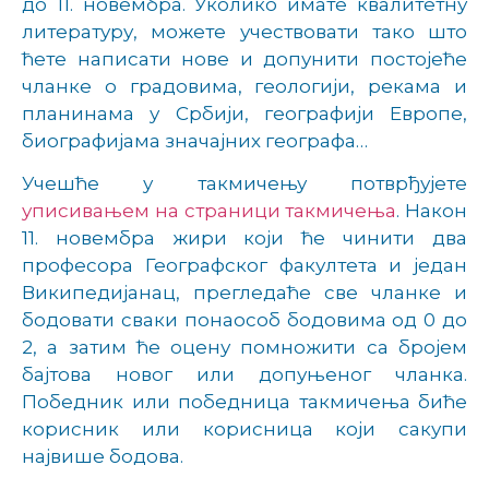
до 11. новембра. Уколико имате квалитетну
литературу, можете учествовати тако што
ћете написати нове и допунити постојеће
чланке о градовима, геологији, рекама и
планинама у Србији, географији Европе,
биографијама значајних географа…
Учешће у такмичењу потврђујете
уписивањем на
страници такмичења
.
Након
11. новембра жири који ће чинити два
професора Географског факултета и један
Википедијанац, прегледаће све чланке и
бодовати сваки понаособ бодовима од 0 до
2, а затим ће оцену помножити са бројем
бајтова новог или допуњеног чланка.
Победник или победница такмичења биће
корисник или корисница који сакупи
највише бодова.