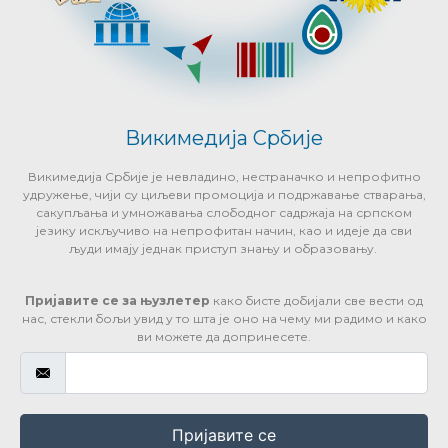
Викимедија Србије
Викимедија Србије је невладино, нестраначко и непрофитно
удружење, чији су циљеви промоција и подржавање стварања,
сакупљања и умножавања слободног садржаја на српском
језику искључиво на непрофитан начин, као и идеје да сви
људи имају једнак приступ знању и образовању.
Пријавите се за њузлетер
како бисте добијали све вести од
нас, стекли бољи увид у то шта је оно на чему ми радимо и како
ви можете да допринесете.
Пријавите се