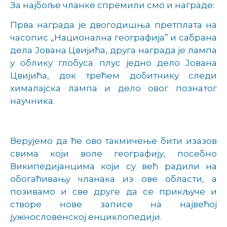
За најбоље чланке спремили смо и награде:
Прва награда је двогодишња претплата на
часопис „Национална географија” и сабрана
дела Јована Цвијића, друга награда је лампа
у облику глобуса плус једно дело Јована
Цвијића, док трећем добитнику следи
хималајска лампа и дело овог познатог
научника.
Верујемо да ће ово такмичење бити изазов
свима који воле географију, посебно
Википедијанцима који су већ радили на
обогаћивању чланака из ове области, а
позивамо и све друге да се прикључе и
створе нове записе на највећој
јужнословенској енциклопедији.