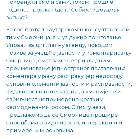
покренули смо и сами, током прошле
године, пројекат
Где је Србија у друштву
знања
?
Уз све похвале ауторском и консултантском
тиму Смерница, а и уз дужно поштовање
Управи за дигиталну агенду, поводом
позива за учешће јавности у коментарисању
Смерница, сматрамо неприкладним
преименовање једностраног достављања
коментара у јавну расправу, јер недостају
основни елементи јавности и расправности,
видљивост и интеракција, а умањује се и
озбиљност непримерено кратким
седмодневним роком. С тим у вези,
предлажемо да се Смернице прошире
одредбама о видљивости, интеракцији и
примереним роковима.