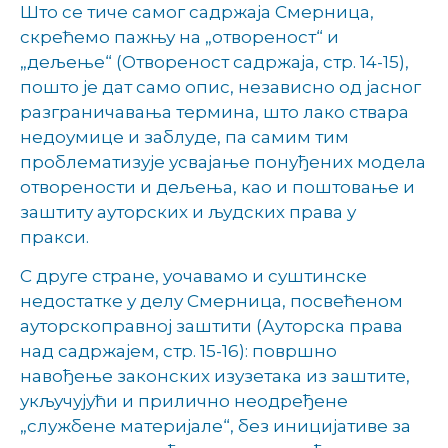
Што се тиче самог садржаја Смерница,
скрећемо пажњу на „отвореност“ и
„дељење“ (Отвореност садржаја, стр. 14-15),
пошто је дат само опис, независно од јасног
разграничавања термина, што лако ствара
недоумице и заблуде, па самим тим
проблематизује усвајање понуђених модела
отворености и дељења, као и поштовање и
заштиту ауторских и људских права у
пракси.
С друге стране, уочавамо и суштинске
недостатке у делу Смерница, посвећеном
ауторскоправној заштити (Ауторска права
над садржајем, стр. 15-16): површно
навођење законских изузетака из заштите,
укључујући и прилично неодређене
„службене материјале“, без иницијативе за