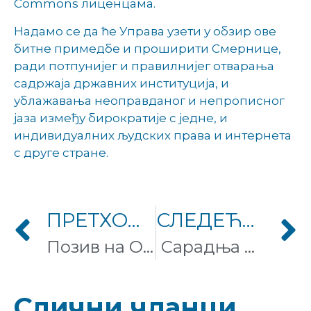
Commons лиценцама.
Надамо се да ће Управа узети у обзир ове
битне примедбе и проширити Смернице,
ради потпунијег и правилнијег отварања
садржаја државних институција, и
ублажавања неоправданог и непрописног
јаза између бирократије с једне, и
индивидуалних људских права и интернета
с друге стране.
ПРЕТХОДНИ ЧЛАНАК
СЛЕДЕЋИ ЧЛАНАК
Позив на Open Wiki GLAM of Serbia конференцију
Сарадња Викимедије Србије и Музеја ваздухопловства – Београд
Слични чланци