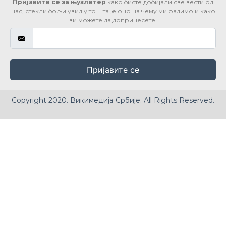
Пријавите се за њузлетер
како бисте добијали све вести од
нас, стекли бољи увид у то шта је оно на чему ми радимо и како
ви можете да допринесете.
Пријавите се
Copyright 2020. Викимедија Србије. All Rights Reserved.