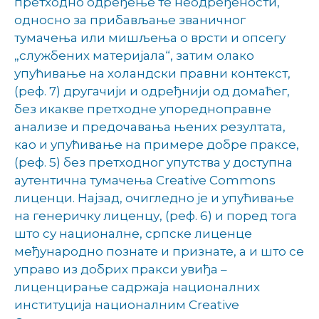
претходно одређење те неодређености,
односно за прибављање званичног
тумачења или мишљења о врсти и опсегу
„службених материјала“, затим олако
упућивање на холандски правни контекст,
(реф. 7) другачији и одређнији од домаћег,
без икакве претходне упоредноправне
анализе и предочавања њених резултата,
као и упућивање на примере добре праксе,
(реф. 5) без претходног упутства у доступна
аутентична тумачења Creative Commons
лиценци. Најзад, очигледно је и упућивање
на генеричку лиценцу, (реф. 6) и поред тога
што су националне, српске лиценце
међународно познате и признате, а и што се
управо из добрих пракси увиђа –
лиценцирање садржаја националних
институција националним Creative