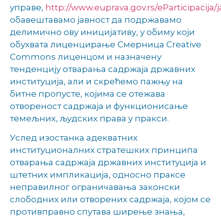
управе,
http://www.euprava.gov.rs/eParticipacija
обавештавамо јавност да подржавамо
делимично ову иницијативу, у обиму који
обухвата лиценцирање Смерница Creative
Commons лиценцом и назначену
тенденцију отварања садржаја државних
институција, али и скрећемо пажњу на
битне пропусте, којима се отежава
отвореност садржаја и функционисање
темељних, људских права у пракси.
Услед изостанка адекватних
институционалних стратешких принципа
отварања садржаја државних институција и
штетних импликација, односно праксе
неправилног ограничавања законски
слободних или отворених садржаја, којом се
противправно спутава ширење знања,