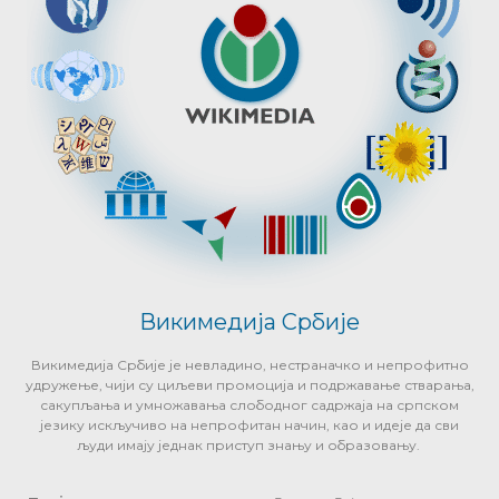
Викимедија Србије
Викимедија Србије је невладино, нестраначко и непрофитно
удружење, чији су циљеви промоција и подржавање стварања,
сакупљања и умножавања слободног садржаја на српском
језику искључиво на непрофитан начин, као и идеје да сви
људи имају једнак приступ знању и образовању.