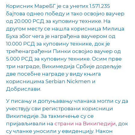
Корисник МареБГ је са унетих 1.571.235
бајтова однео победу и тако освојио ваучер
од 20.000 РСД за куповину технике. На
другом месту се нашла корисница Милица
Буха због чега је награђена ваучером од
10.000 РСД за куповину технике, док је
трећенаграђени Пинки освојио ваучер од
5.000 РСД за куповину технике. Осим прве
три награде, Викимедија Србије додељује
две посебне награде у виду књига
корисницима Serbian Nickmen и
Добрислави.
У писању и допуњавању чланака могли су да
учествују сви регистровани корисници
Википедије. За такмичење су се
пријављивали на
страни на Википедији
, док
су чланке уносили у евиденцију. Након