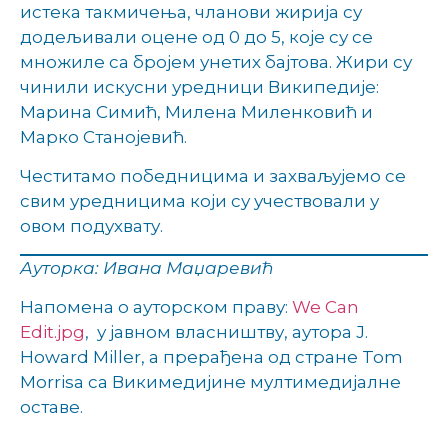
истека такмичења, чланови жирија су
додељивали оцене од 0 до 5, које су се
множиле са бројем унетих бајтова. Жири су
чинили искусни уредници Википедије:
Марина Симић, Милена Миленковић и
Марко Станојевић.
Честитамо победницима и захваљујемо се
свим уредницима који су учествовали у
овом подухвату.
Ауторка: Ивана Маџаревић
Напомена о ауторском праву:
We Can
Edit.jpg
, у јавном власништву, аутора J.
Howard Miller, а прерађена од стране Tom
Morrisa са Викимедијине мултимедијалне
оставе.