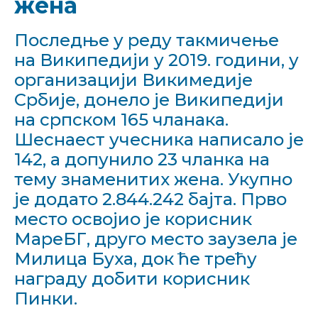
жена
Последње у реду такмичење
на Википедији у 2019. години, у
организацији Викимедије
Србије, донело је Википедији
на српском 165 чланака.
Шеснаест учесника написало је
142, а допунило 23 чланка на
тему знаменитих жена. Укупно
је додато 2.844.242 бајта. Прво
место освојио је корисник
МареБГ, друго место заузела је
Милица Буха, док ће трећу
награду добити корисник
Пинки.