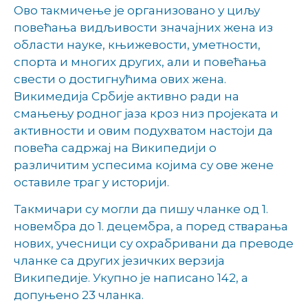
Ово такмичење је организовано у циљу
повећања видљивости значајних жена из
области науке, књижевости, уметности,
спорта и многих других, али и повећања
свести о достигнућима ових жена.
Викимедија Србије активно ради на
смањењу родног јаза кроз низ пројеката и
активности и овим подухватом настоји да
повећа садржај на Википедији о
различитим успесима којима су ове жене
оставиле траг у историји.
Такмичари су могли да пишу чланке од 1.
новембра до 1. децембра, а поред стварања
нових, учесници су охрабривани да преводе
чланке са других језичких верзија
Википедије. Укупно је написано 142, а
допуњено 23 чланка.