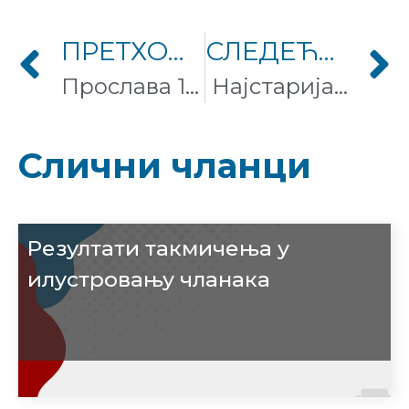
ПРЕТХОДНИ ЧЛАНАК
СЛЕДЕЋИ ЧЛАНАК
Прослава 14 година Викимедије Србије
Најстарија гимназија у Србији учествовала у програму стажирања
Слични чланци
Резултати такмичења у
илустровању чланака