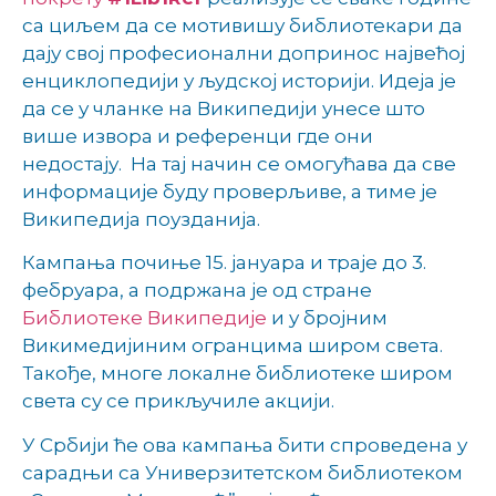
са циљем да се мотивишу библиотекари да
дају свој професионални допринос највећој
енциклопедији у људској историји. Идеја је
да се у чланке на Википедији унесе што
више извора и референци где они
недостају. На тај начин се омогућава да све
информације буду проверљиве, а тиме је
Википедија поузданија.
Кампања почиње 15. јануара и траје до 3.
фебруара, а подржана је од стране
Библиотеке Википедије
и у бројним
Викимедијиним огранцима широм света.
Такође, многе локалне библиотеке широм
света су се прикључиле акцији.
У Србији ће ова кампања бити спроведена у
сарадњи са Универзитетском библиотеком