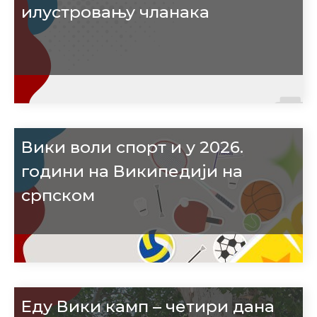
илустровању чланака
Вики воли спорт и у 2026.
години на Википедији на
српском
Еду Вики камп – четири дана