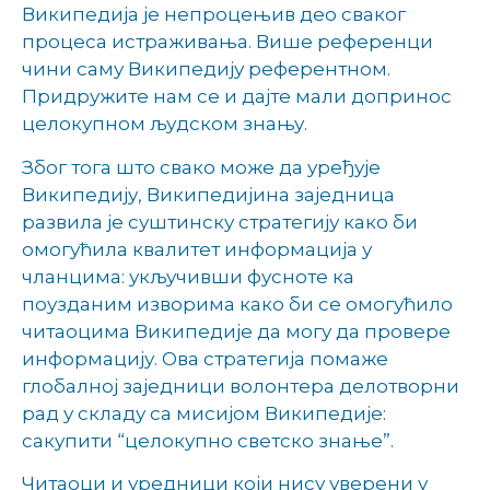
Википедија је непроцењив део сваког
процеса истраживања. Више референци
чини саму Википедију референтном.
Придружите нам се и дајте мали допринос
целокупном људском знању.
Због тога што свако може да уређује
Википедију, Википедијина заједница
развила је суштинску стратегију како би
омогућила квалитет информација у
чланцима: укључивши фусноте ка
поузданим изворима како би се омогућило
читаоцима Википедије да могу да провере
информацију. Ова стратегија помаже
глобалној заједници волонтера делотворни
рад у складу са мисијом Википедије:
сакупити “целокупно светско знање”.
Читаоци и уредници који нису уверени у