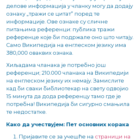
делове информација у чланку могу да додају
ознаку „тражи се цитат” поред те
информације. Ове ознаке су сличне
питањима референци: публика тражи
референце које би подржале оно што читају.
Само Википедија на енглеском језику има
380,000 оваквих ознака.
Хиљадама чланака је потребно још
референци; 210.000 чланака на Википедији
на енглеском језику их немају. Замислите
кад би сваки библиотекар на свету одвојио
15 минута да дода референцу тамо где је
потребна! Википедија би сигурно смањила
тe недостатке.
Како да учествујем: Пет основних корака
Пријавите се за учешће на
страници на