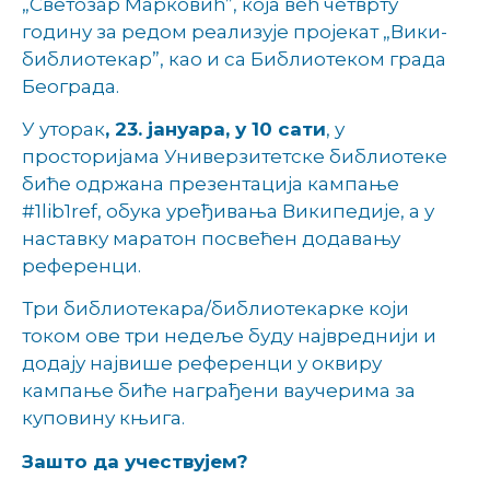
„Светозар Марковић”, која већ четврту
годину за редом реализује пројекат „Вики-
библиотекар”, као и са Библиотеком града
Београда.
У уторак
, 23. јануара, у 10 сати
, у
просторијама Универзитетске библиотеке
биће одржана презентација кампање
#1lib1ref, обука уређивања Википедије, а у
наставку маратон посвећен додавању
референци.
Три библиотекара/библиотекарке који
током ове три недеље буду највреднији и
додају највише референци у оквиру
кампање биће награђени ваучерима за
куповину књига.
Зашто да учествујем?