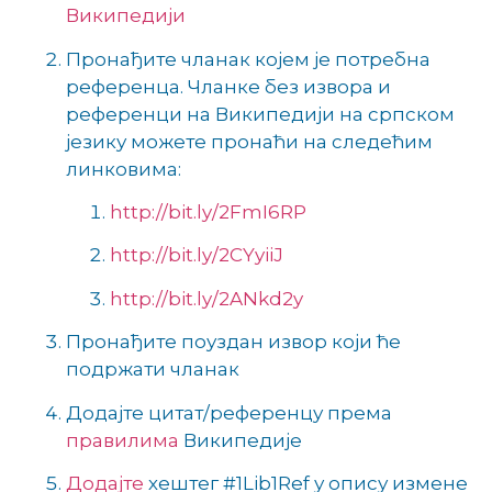
Википедији
Пронађите чланак којем је потребна
референца. Чланке без извора и
референци на Википедији на српском
језику можете пронаћи на следећим
линковима:
http://bit.ly/2FmI6RP
http://bit.ly/2CYyiiJ
http://bit.ly/2ANkd2y
Пронађите поуздан извор који ће
подржати чланак
Додајте цитат/референцу према
правилима
Википедије
Додајте
хештег #1Lib1Ref у опису измене