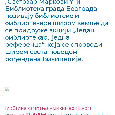
„Светозар Марковић“ и
Библиотека града Београда
позивају библиотеке и
библиотекаре широм земље да
се придруже акцији „Један
библиотекар, једна
референца“, која се спроводи
широм света поводом
рођендана Википедије.
Глобална кампања у Викимедијином
покрету
#1Lib1Ref
реализује се сваке године