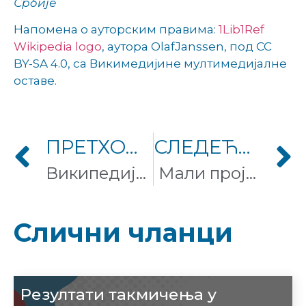
Србије
Напомена о ауторским правима:
1Lib1Ref
Wikipedia logo
, аутора OlafJanssen, под CC
BY-SA 4.0, са Викимедијине мултимедијалне
оставе.
ПРЕТХОДНИ ЧЛАНАК
СЛЕДЕЋИ ЧЛАНАК
Википедија обележава 17. рођендан
Мали пројекти, велики резултати
Слични чланци
Резултати такмичења у