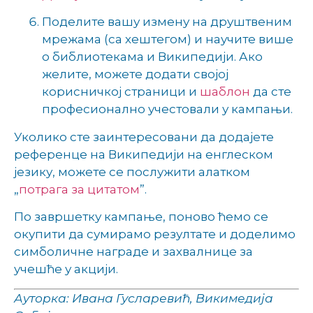
Поделите вашу измену на друштвеним
мрежама (са хештегом) и научите више
о библиотекама и Википедији. Ако
желите, можете додати својој
корисничкој страници и
шаблон
да сте
професионално учестовали у кампањи.
Уколико сте заинтересовани да додајете
референце на Википедији на енглеском
језику, можете се послужити алатком
„
потрага за цитатом
”.
По завршетку кампање, поново ћемо се
окупити да сумирамо резултате и доделимо
симболичне награде и захвалнице за
учешће у акцији.
Ауторка: Ивана Гусларевић, Викимедија