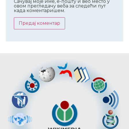
Сачувај моје име, е-пошту и веб место у
овом прегледачу веба за следећи пут
када коментаришем.