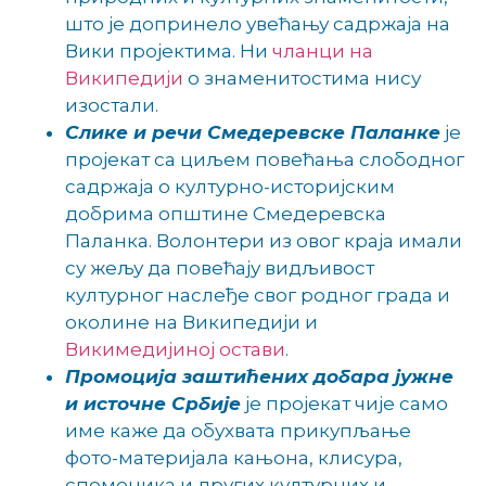
што је допринело увећању садржаја на
Вики пројектима. Ни
чланци на
Википедији
о знаменитостима нису
изостали.
Слике и речи Смедеревске Паланке
је
пројекат са циљем повећања слободног
садржаја о културно-историјским
добрима општине Смедеревска
Паланка. Волонтери из овог краја имали
су жељу да повећају видљивост
културног наслеђе свог родног града и
околине на Википедији и
Викимедијиној остави
.
Промоција заштићених добара јужне
и источне Србије
је пројекат чије само
име каже да обухвата прикупљање
фото-материјала кањона, клисура,
споменика и других културних и