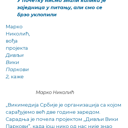
У почетку нисмо знали колика је
заједница у питању, али смо се
брзо уклопили
Марко
Николић,
вођа
пројекта
Дивљи
Вики
Паркови
2,
каже
Марко Николић
„Викимедија Србије је организација са којом
сарађујемо већ две године заредом.
Сарадња је почела пројектом „Дивљи Вики
Паркови”, када још нико од нас није знао