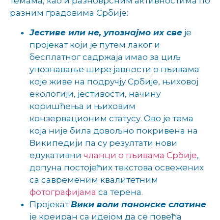
темама, као и разноврсним активностима по
разним градовима Србије:
Јестиве или не, упознајмо их све
је
пројекат који је путем лаког и
бесплатног садржаја имао за циљ
упознавање шире јавности о гљивама
које живе на подручју Србије, њиховој
екологији, јестивости, начину
коришћења и њиховим
конзервационим статусу. Ово је тема
која није била довољно покривена на
Википедији па су резултати нови
едукативни
чланци о гљивама Србије
,
допуна постојећих текстова освежених
са савременим квалитетним
фотографијама
са терена.
Пројекат
Вики воли панонске слатине
је креиран са идејом да се повећа