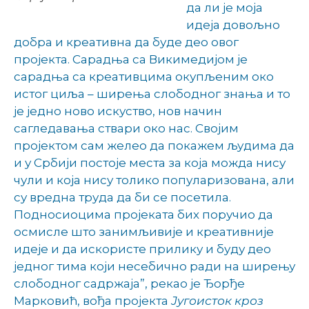
да ли је моја
идеја довољно
добра и креативна да буде део овог
пројекта. Сарадња са Викимедијом је
сарадња са креативцима окупљеним око
истог циља – ширења слободног знања и то
је једно ново искуство, нов начин
сагледавања ствари око нас. Својим
пројектом сам желео да покажем људима да
и у Србији постоје места за која можда нису
чули и која нису толико популаризована, али
су вредна труда да би се посетила.
Подносиоцима пројеката бих поручио да
осмисле што занимљивије и креативније
идеје и да искористе прилику и буду део
једног тима који несебично ради на ширењу
слободног садржаја”, рекао је Ђорђе
Марковић, вођа пројекта
Југоисток кроз