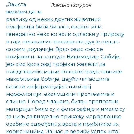
„Заиста
Јована Котуров
верујем да за
разлику од неких других животних
професија бити биолог, еколог или
генерално неко ко воли одласке у природу
и гаји некакав истраживачки дух је нешто
сасвим другачије. Врло радо смо се
пријавили на конкурс Викимедије Србије,
јер смо кроз овај пројекат желели да
представимо мање познате представнике
макрогљива Србије, дајући читаоцима
сажете информације о њиховој
морфологији, еколошким прохтевима и
слично. Поред чланака, битан пропратни
материјал биле су и фотографије и имале су
за циљ да визуелно прикажу морфолошке
особине одређених врста и приближе их
корисницима. За нас је велики успех што