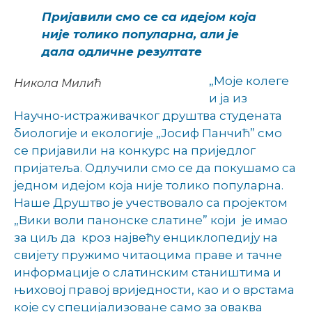
Пријавили смо се са идејом која
није толико популарна, али је
дала одличне резултате
„Моје колеге
Никола Милић
и ја из
Научно-истраживачког друштва студената
биологије и екологије „Јосиф Панчић” смо
се пријавили на конкурс на приједлог
пријатеља. Одлучили смо се да покушамо са
једном идејом која није толико популарна.
Наше Друштво је учествовало са пројектом
„Вики воли панонске слатине” који је имао
за циљ да кроз највећу енциклопедију на
свијету пружимо читаоцима праве и тачне
информације о слатинским стаништима и
њиховој правој вриједности, као и о врстама
које су специјализоване само за оваква