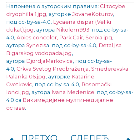
Напомена о ауторским правима:
Clitocybe
dryophilla 1.jpg
, ауторке
JovanеKoturov
,
под cc-by-sa-4.0,
Lycaena dispar (Veliki
dukat).jpg
, аутора
Nikolеm993
, под cc-by-sa-
4.0,
Abies concolor, Park Čair, Serbia.jpg
,
аутора
Synezis
а, под cc-by-sa-4.0,
Detalj sa
Bigarskog vodopada.jpg
,
аутора
DjordjaMarkovica
, под cc-by-sa-
4.0,
Crkva Svetog Preobraženja, Smederevska
Palanka 06.jpg
, ауторке
Katarine
Cvetkovic
, под cc-by-sa-4.0,
Rosomački
lonci.jpg
, аутора
Ivanа Medenicе
, под cc-by-sa-
4.0 са
Викимедијине мултимедијалне
оставе
.
ПРЕТХОДНИ ЧЛАНАК
СЛЕДЕЋИ ЧЛАНАК