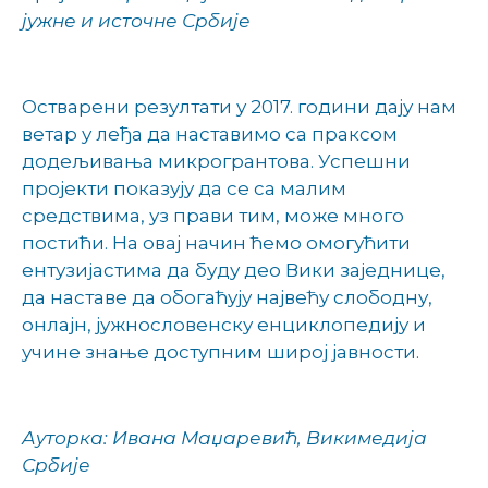
јужне и источне Србије
Остварени резултати у 2017. години дају нам
ветар у леђа да наставимо са праксом
додељивања микрогрантова. Успешни
пројекти показују да се са малим
средствима, уз прави тим, може много
постићи. На овај начин ћемо омогућити
ентузијастима да буду део Вики заједнице,
да наставе да обогаћују највећу слободну,
онлајн, јужнословенску енциклопедију и
учине знање доступним широј јавности.
Ауторка: Ивана Маџаревић, Викимедија
Србије