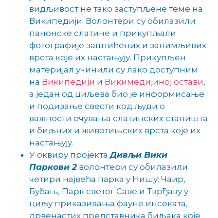
видљивост не тако заступљене теме на
Википедији. Волонтери су обилазили
панонске слатине и прикупљали
фотографије заштићених и занимљивих
врста које их настањују. Прикупљен
материјал учинили су лако доступним
на
Википедији
и
Викимедијиној остави
,
а један од циљева био је информисање
и подизање свести код људи о
важности очувања слатинских станишта
и биљних и животињских врста које их
настањују.
У оквиру пројекта
Дивљи Вики
Паркови 2
волонтери су обилазили
четири највећа парка у Нишу: Чаир,
Бубањ, Парк светог Саве и Тврђаву у
циљу приказивања фауне инсеката,
дрвенастих представника биљака које