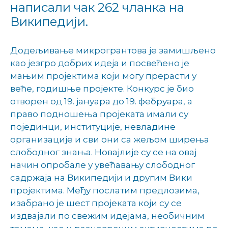
написали чак 262 чланка на
Википедији.
Додељивање микрогрантова је замишљено
као језгро добрих идеја и посвећено је
мањим пројектима који могу прерасти у
веће, годишње пројекте. Конкурс је био
отворен од 19. јануара до 19. фебруара, а
право подношења пројеката имали су
појединци, институције, невладине
организације и сви они са жељом ширења
слободног знања. Новајлије су се на овај
начин опробале у увећавању слободног
садржаја на Википедији и другим Вики
пројектима. Међу послатим предлозима,
изабрано је шест пројеката који су се
издвајали по свежим идејама, необичним