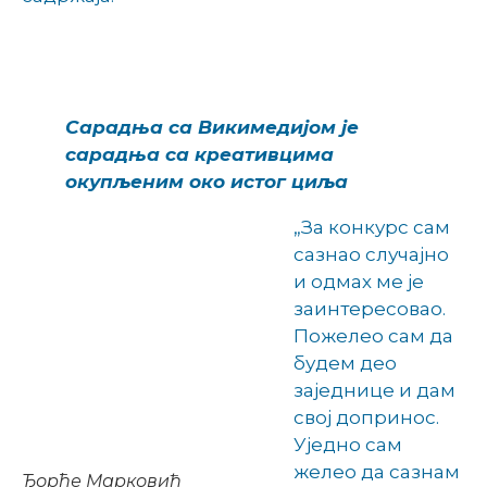
Сарадња са Викимедијом је
сарадња са креативцима
окупљеним око истог циља
„За конкурс сам
сазнао случајно
и одмах ме је
заинтересовао.
Пожелео сам да
будем део
заједнице и дам
свој допринос.
Уједно сам
желео да сазнам
Ђорђе Марковић