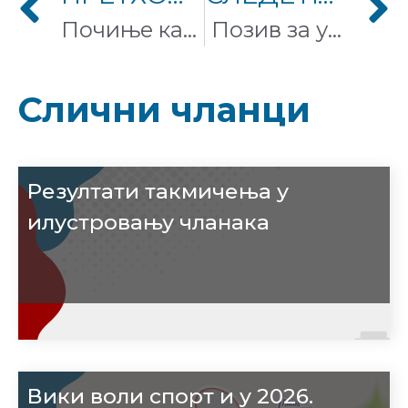
Почиње кампања уређивања референци #1lib1ref
Позив за учешће на конкурсу за финансирање пројеката
Слични чланци
Резултати такмичења у
илустровању чланака
Вики воли спорт и у 2026.