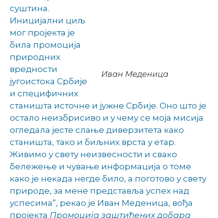
суштина.
Иницијални циљ
мог пројекта је
била промоција
природних
вредности
Иван Меденица
југоистока Србије
и специфичних
станишта источне и јужне Србије. Оно што је
остало неизбрисиво и у чему се моја мисија
огледала јесте слање диверзитета како
станишта, тако и биљних врста у етар.
Живимо у свету неизвесности и свако
бележење и чување информација о томе
како је некада негде било, а поготово у свету
природе, за мене представља успех над
успесима
”, рекао је Иван Меденица, вођа
пројекта
Промоција заштићених добара