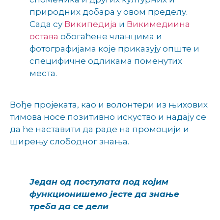
природних добара у овом пределу.
Сада су
Википедија
и
Викимедиина
остава
обогаћене чланцима и
фотографијама које приказују опште и
специфичне одликама поменутих
места.
Вође пројеката, као и волонтери из њихових
тимова носе позитивно искуство и надају се
да ће наставити да раде на промоцији и
ширењу слободног знања.
Један од постулата под којим
функционишемо јесте да знање
треба да се дели