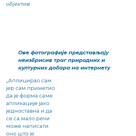
објектив
Ове фотографије представљају
неизбрисив траг природних и
културних добара на интернету
„
Аплицирао сам
јер сам приметио
да је форма саме
апликације јако
једноставна и да
се са мало речи
може написати
оно што је