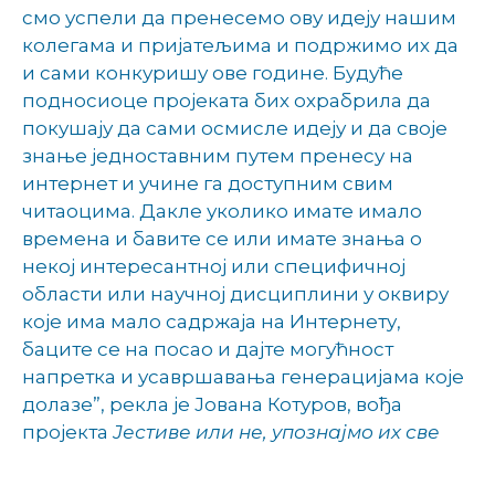
смо успели да пренесемо ову идеју нашим
колегама и пријатељима и подржимо их да
и сами конкуришу ове године. Будуће
подносиоце пројеката бих охрабрила да
покушају да сами осмисле идеју и да своје
знање једноставним путем пренесу на
интернет и учине га доступним свим
читаоцима. Дакле уколико имате имало
времена и бавите се или имате знања о
некој интересантној или специфичној
области или научној дисциплини у оквиру
које има мало садржаја на Интернету,
баците се на посао и дајте могућност
напретка и усавршавања генерацијама које
долазе”, рекла је Јована Котуров, вођа
пројекта
Јестиве или не, упознајмо их све