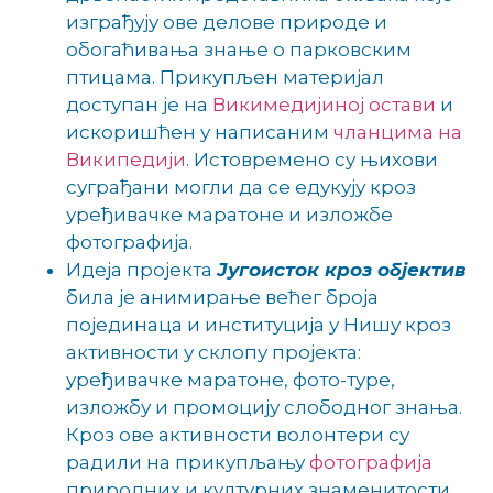
изграђују ове делове природе и
обогаћивања знање о парковским
птицама. Прикупљен материјал
доступан је на
Викимедијиној остави
и
искоришћен у написаним
чланцима на
Википедији
. Истовремено су њихови
суграђани могли да се едукују кроз
уређивачке маратоне и изложбе
фотографија.
Идеја пројекта
Југоисток кроз објектив
била је анимирање већег броја
појединаца и институција у Нишу кроз
активности у склопу пројекта:
уређивачке маратоне, фото-туре,
изложбу и промоцију слободног знања.
Кроз ове активности волонтери су
радили на прикупљању
фотографија
природних и културних знаменитости,