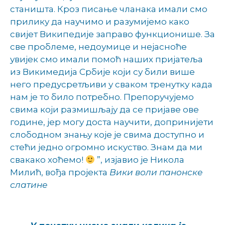
станишта. Кроз писање чланака имали смо
прилику да научимо и разумијемо како
свијет Википедије заправо функционише. За
све проблеме, недоумице и нејасноће
увијек смо имали помоћ наших пријатеља
из Викимедија Србије који су били више
него предусретљиви у сваком тренутку када
нам је то било потребно. Препоручујемо
свима који размишљају да се пријаве ове
године, јер могу доста научити, допринијети
слободном знању које је свима доступно и
стећи једно огромно искуство. Знам да ми
свакако хоћемо!
”, изјавио је Никола
Милић, вођа пројекта
Вики воли панонске
слатине