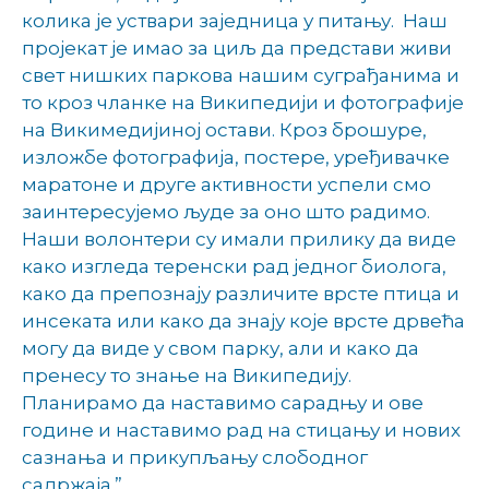
колика је уствари заједница у питању. Наш
пројекат је имао за циљ да представи живи
свет нишких паркова нашим суграђанима и
то кроз чланке на Википедији и фотографије
на Викимедијиној остави. Кроз брошуре,
изложбе фотографија, постере, уређивачке
маратоне и друге активности успели смо
заинтересујемо људе за оно што радимо.
Наши волонтери су имали прилику да виде
како изгледа теренски рад једног биолога,
како да препознају различите врсте птица и
инсеката или како да знају које врсте дрвећа
могу да виде у свом парку, али и како да
пренесу то знање на Википедију.
Планирамо да наставимо сарадњу и ове
године и наставимо рад на стицању и нових
сазнања и прикупљању слободног
садржаја.”