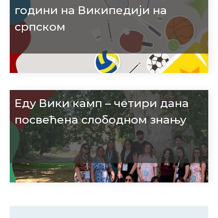
години на Википедији на
српском
Еду Вики камп – четири дана
посвећена слободном знању