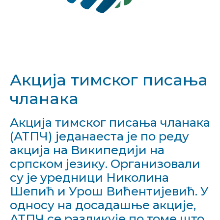
Акција тимског писања
чланака
Акција тимског писања чланака
(АТПЧ) једанаеста је по реду
акција на Википедији на
српском језику. Организовали
су је уредници Николина
Шепић и Урош Вићентијевић. У
односу на досадашње акције,
АТПЧ се разликује по томе што