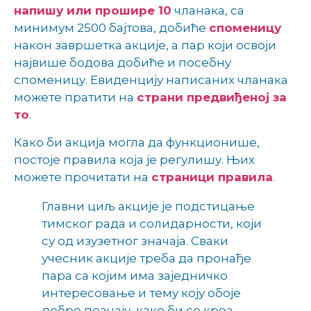
напишу или прошире 10
чланака, са
минимум 2500 бајтова, добиће
споменицу
након завршетка акције, а пар који освоји
највише бодова добиће и посебну
споменицу. Евиденцију написаних чланака
можете пратити на
страни предвиђеној за
то
.
Како би акција могла да функционише,
постоје правила која је регулишу. Њих
можете прочитати на
страници правила
.
Главни циљ акције је подстицање
тимског рада и солидарности, који
су од изузетног значаја. Сваки
учесник акције треба да пронађе
пара са којим има заједничко
интересовање и тему коју обоје
добро познају, како би се кроз