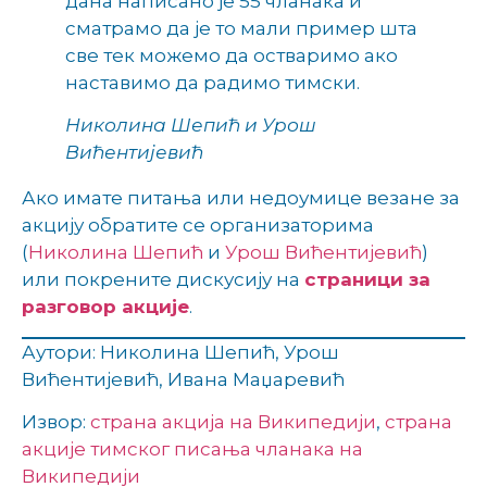
дана написано је 55 чланака и
сматрамо да је то мали пример шта
све тек можемо да остваримо ако
наставимо да радимо тимски.
Николина Шепић и Урош
Вићентијевић
Ако имате питања или недоумице везане за
акцију обратите се организаторима
(
Николина Шепић
и
Урош Вићентијевић
)
или покрените дискусију на
страници за
разговор акције
.
Аутори: Николина Шепић, Урош
Вићентијевић, Ивана Маџаревић
Извор:
страна акција на Википедији
,
страна
акције тимског писања чланака на
Википедији