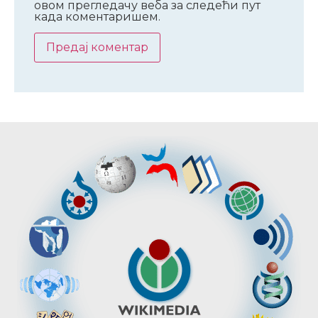
овом прегледачу веба за следећи пут
када коментаришем.