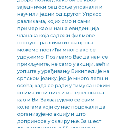
заједнички рад боље упознали и
научили једни од другог. Упркос
разликама, којих смо и сами
пример као и наша евиденција
чланака која садржи филмове
потпуно различитих жанрова,
можемо постићи много ако се
удружимо. Позивамо Вас да нам се
прикључите, не само у акцији, већ и
уопште у уређивању Википедије на
српском језику, јер је много лепши
осећај када се ради у тиму са неким
ко има исти циљ и интересовања
као и Ви. Захваљујемо се свим
колегама који су нас подржали да
организујемо акцију и што
доприносе у оквиру ње. За шест