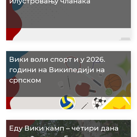
илустровању чланака
Вики воли спорт и у 2026.
години на Википедији на
српском
Еду Вики камп – четири дана