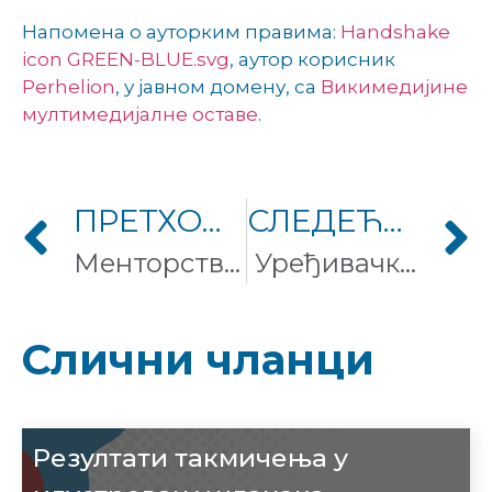
Напомена о ауторким правима:
Handshake
icon GREEN-BLUE.svg
, аутор корисник
Perhelion
, у јавном домену, са
Викимедијине
мултимедијалне оставе
.
ПРЕТХОДНИ ЧЛАНАК
СЛЕДЕЋИ ЧЛАНАК
Менторство на Википедији
Уређивачки маратон поводом Међународног дана музеја
Слични чланци
Резултати такмичења у