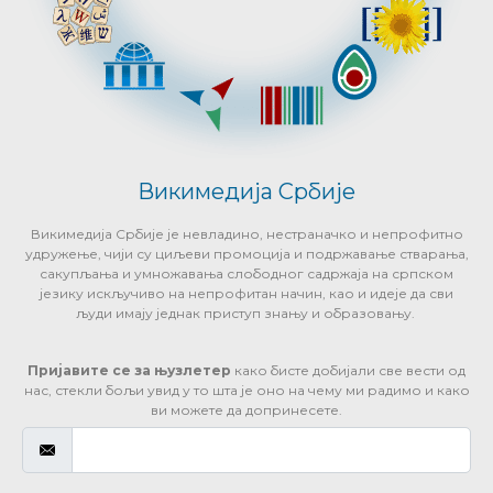
Викимедија Србије
Викимедија Србије је невладино, нестраначко и непрофитно
удружење, чији су циљеви промоција и подржавање стварања,
сакупљања и умножавања слободног садржаја на српском
језику искључиво на непрофитан начин, као и идеје да сви
људи имају једнак приступ знању и образовању.
Пријавите се за њузлетер
како бисте добијали све вести од
нас, стекли бољи увид у то шта је оно на чему ми радимо и како
ви можете да допринесете.