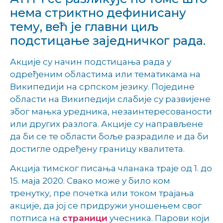
нема стриктно дефинисану
тему, већ је главни циљ
подстицање заједничког рада.
Акције су начин подстицања рада у
одређеним областима или тематикама на
Википедији на српском језику. Поједине
области на Википедији слабије су развијене
због мањка уредника, незаинтересованости
или других разлога. Акције су направљене
да би се те области боље разрадиле и да би
достигле одређену границу квалитета.
Акција тимског писања чланака траје од 1. до
15. маја 2020. Свако може у било ком
тренутку, пре почетка или током трајања
акције, да јој се придружи уношењем свог
потписа на
страници
учесника. Парови који