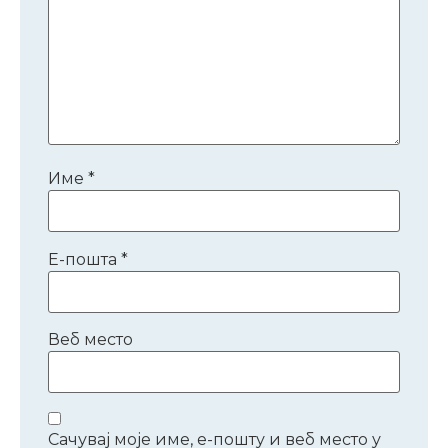
Име
*
Е-пошта
*
Веб место
Сачувај моје име, е-пошту и веб место у