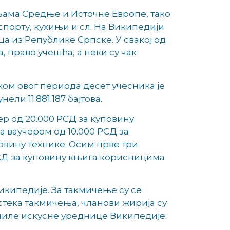
љама Средње и Источне Европе, тако
спорту, кухињи и сл. На Википедији
а из Републике Српске. У свакој од
 право учешћа, а неки су чак
оком овог периода десет учесника је
ли 11.881.187 бајтова.
чер од 20.000 РСД за куповину
на ваучером од 10.000 РСД за
повину технике. Осим прве три
РСД за куповину књига корисницима
икипедије. За такмичење су се
истека такмичења, чланови жирија су
иниле искусне уреднице Википедије: