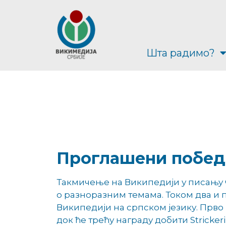
Шта радимо?
Проглашени побед
Такмичење на Википедији у писању 
о разноразним темама. Током два и по
Википедији на српском језику. Прво 
док ће трећу награду добити Strickeri