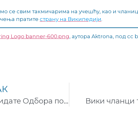
о се свим такмичарима на учешћу, као и чланица
мичења пратите
страну на Википедији
.
ring Logo banner-600.png
, аутора Aktrona, под cc b
АК
Отворен позив за кандидате Одбора повереника Задужбине Викимедија
Вики чланци 