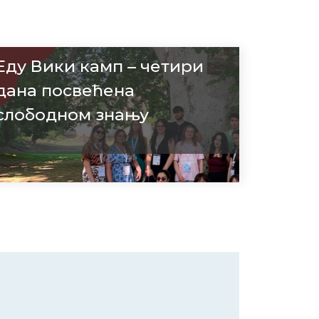
Еду Вики камп – четири
дана посвећена
слободном знању