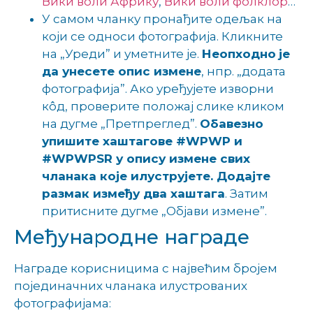
Вики воли Африку
,
Вики воли фолклор
…
У самом чланку пронађите одељак на
који се односи фотографија. Кликните
на „Уреди” и уметните је.
Неопходно
је
да унесете опис измене
, нпр. „додата
фотографија”. Ако уређујете изворни
кôд, проверите положај слике кликом
на дугме „Претпреглед”.
Обавезно
упишите хаштагове #WPWP и
#WPWPSR у опису измене свих
чланака које илуструјете. Додајте
размак између два хаштага
. Затим
притисните дугме „Објави измене”.
Међународне награде
Награде корисницима с највећим бројем
појединачних чланака илустрованих
фотографијама: