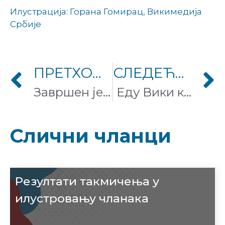
Илустрација: Горана Гомирац, Викимедија
Србије
ПРЕТХОДНИ ЧЛАНАК
СЛЕДЕЋИ ЧЛАНАК
Завршен је уређивачки маратон поводом Светског дана избеглица!
Еду Вики камп 2023 – на окупу у Сремским Карловцима
Слични чланци
Резултати такмичења у
илустровању чланака