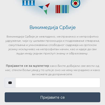
Викимедија Србије
Викимедија Србије је невладино, нестраначко и непрофитно
удружење, чији су циљеви промоција и подржавање стварања,
сакупљања и умножавања слободног садржаја на српском
језику искључиво на непрофитан начин, као и идеје да сви
људи имају једнак приступ знању и образовању.
Пријавите се за њузлетер
како бисте добијали све вести од
нас, стекли бољи увид у то шта је оно на чему ми радимо и како
ви можете да допринесете.
Пријавите се