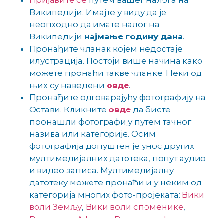
Пријавите се
путем вашег налога на
Википедији. Имајте у виду да је
неопходно да имате налог на
Википедији
најмање годину дана
.
Пронађите чланак којем недостаје
илустрација. Постоји више начина како
можете пронаћи такве чланке. Неки од
њих су наведени
овде
.
Пронађите одговарајућу фотографију на
Остави. Кликните
овде
да бисте
пронашли фотографију путем тачног
назива или категорије. Осим
фотографија допуштен је унос других
мултимедијалних датотека, попут аудио
и видео записа. Мултимедијалну
датотеку можете пронаћи и у неким од
категорија многих фото-пројеката:
Вики
воли Земљу
,
Вики воли споменике
,