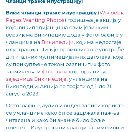
чланци траже илустрацију!
Вики чланци траже илустрацију
(
Wikipedia
Pages Wanting Photos
) годишња је акција у
којој википедијанци на свим језичким
верзијама Википедије додају фотографије у
чланцима на
Википедији
, којима недостаје
илустрација. Циљ је промовисање употребе
дигиталних мултимедијалних датотека, које
су прикупљене током различитих фото
такмичења и
фото-тура
које организује
заједница Викимедије
, у чланцима на
Википедији. Акција ће трајати од 1. до 31.
августа 2023.
Фотографије, аудио и видео записи користе
се у чланцима како би се задржала пажња
читалаца и како би знање било боље
пренето. Илустровани чланци занимљивији