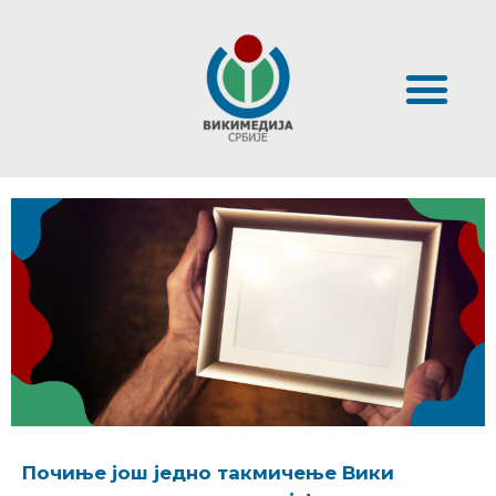
Почиње још једно такмичење Вики