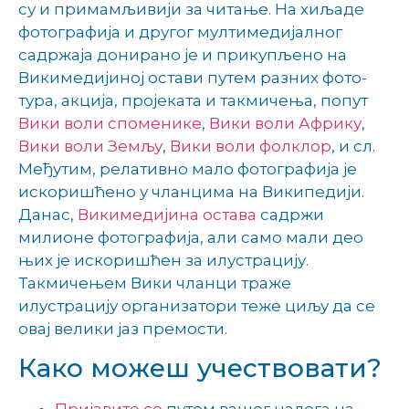
су и примамљивији за читање. На хиљаде
фотографија и другог мултимедијалног
садржаја донирано је и прикупљено на
Викимедијиној остави путем разних фото-
тура, акција, пројеката и такмичења, попут
Вики воли споменике
,
Вики воли Африку
,
Вики воли Земљу
,
Вики воли фолклор
, и сл.
Међутим, релативно мало фотографија је
искоришћено у чланцима на Википедији.
Данас,
Викимедијина остава
садржи
милионе фотографија, али само мали део
њих је искоришћен за илустрацију.
Такмичењем Вики чланци траже
илустрацију организатори теже циљу да се
овај велики јаз премости.
Како можеш учествовати?