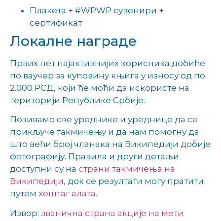
Плакета + #WPWP сувенири +
сертификат
Локалне награде
Првих пет најактивнијих корисника добиће
по ваучер за куповину књига у износу од по
2.000 РСД, који ће моћи да искористе на
територији Републике Србије.
Позивамо све уреднике и уреднице да се
прикључе такмичењу и да нам помогну да
што већи број чланака на Википедији добије
фотографију. Правила и други детаљи
доступни су на
страни такмичења на
Википедији,
док се резултати могу пратити
путем
хештаг алата
.
Извор:
званична страна акције на мети