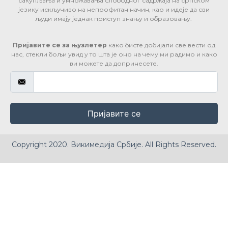
сакупљања и умножавања слободног садржаја на српском
језику искључиво на непрофитан начин, као и идеје да сви
људи имају једнак приступ знању и образовању.
Пријавите се за њузлетер
како бисте добијали све вести од
нас, стекли бољи увид у то шта је оно на чему ми радимо и како
ви можете да допринесете.
Пријавите се
Copyright 2020. Викимедија Србије. All Rights Reserved.