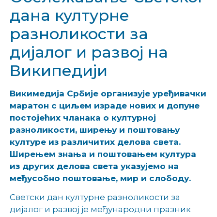
дана културне
разноликости за
дијалог и развој на
Википедији
Викимедија Србије организује уређивачки
маратон с циљем израде нових и допуне
постојећих чланака о културној
разноликости, ширењу и поштовању
културе из различитих делова света.
Ширењем знања и поштовањем култура
из других делова света указујемо на
међусобно поштовање, мир и слободу.
Светски дан културне разноликости за
дијалог и развој је мeђународни празник