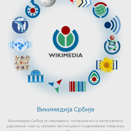
Викимедија Србије
Викимедија Србије је невладино, нестраначко и непрофитно
удружење, чији су циљеви промоција и подржавање стварања,