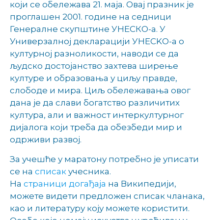
који се обележава 21. маја. Овај празник је
проглашен 2001. године на седници
Генералне скупштине УНЕСКО-а. У
Универзалној декларацији УНЕСKО-а о
културној разноликости, наводи се да
људско достојанство захтева ширење
културе и образовања у циљу правде,
слободе и мира. Циљ обележавања овог
дана је да слави богатство различитих
култура, али и важност интеркултурног
дијалога који треба да обезбеди мир и
одрживи развој.
За учешће у маратону потребно је уписати
се на
списак
учесника.
На
страници догађаја
на Википедији,
можете видети предложен списак чланака,
као и литературу коју можете користити.