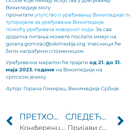
Особе које немају искуства у уређивању
Википедије могу
прочитати
упутство о уређивању Википедије п
туторијале за уређивање Википедије
помоћу уређивача изворног кода
. За сва
додатна питања можете послати имејл на
gorana.gomirac@vikimedija.org. Учесници ће
бити награђени споменицом.
Уређивачки маратон ће трајати
од 21. до 31.
маја 2023. године
на Википедији на
српском језику.
Аутор:
Горана Гомирац, Викимедија Србије
ПРЕТХОДНИ ЧЛАНАК
СЛЕДЕЋИ ЧЛАНАК
Конференција лидера Образовног програма Википедије у Београду
Пријави се за Еду Вики камп 2023!