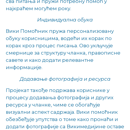
сва питања и пружи потребну помоћ у
најкраћем могућем року.
Индивидуална обука
Вики Помоћник пружа персонализовану
обуку корисницима, водећи их корак по
корак кроз процес писања. Ово укључује
смернице за структуру чланка, правописне
савете и како додати релевантне
информације.
Додавање фотографија и ресурса
Пројекат такође подржава кориснике у
процесу додавања фотографија и других
ресурса у чланке, чиме се обогаћује
визуални аспект садржаја. Вики помоћник
обезбеђује упутства о томе како пронаћи и
додати фотографије са Викимедијине оставе