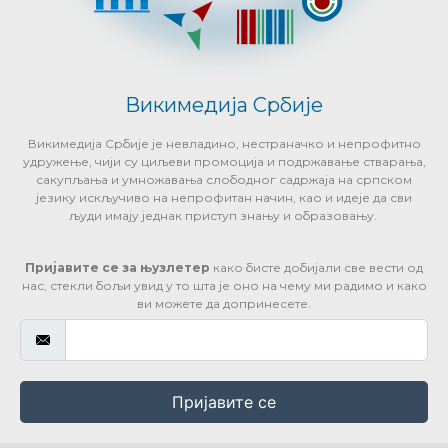
Викимедија Србије
Викимедија Србије је невладино, нестраначко и непрофитно
удружење, чији су циљеви промоција и подржавање стварања,
сакупљања и умножавања слободног садржаја на српском
језику искључиво на непрофитан начин, као и идеје да сви
људи имају једнак приступ знању и образовању.
Пријавите се за њузлетер
како бисте добијали све вести од
нас, стекли бољи увид у то шта је оно на чему ми радимо и како
ви можете да допринесете.
Пријавите се