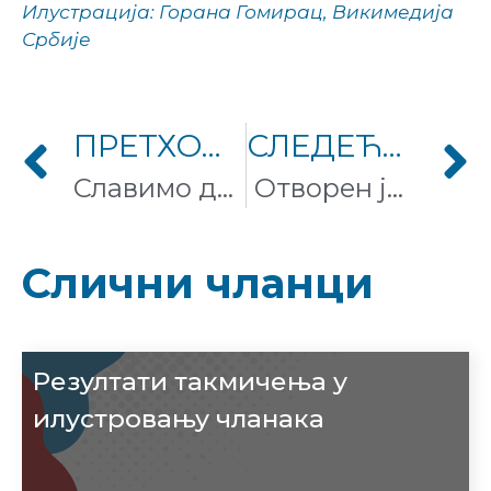
Илустрација: Горана Гомирац, Викимедија
Србије
ПРЕТХОДНИ ЧЛАНАК
СЛЕДЕЋИ ЧЛАНАК
Славимо допринос жена кроз Викигеп!
Отворен је позив за доделу стипендија за Викилајв 2024
Слични чланци
Резултати такмичења у
илустровању чланака