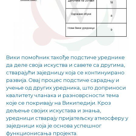
Вики помоћник такође подстиче уреднике
да деле своја искуства и савете са другима,
стварајући заједницу која се континуирано
развија. Овај процес подстиче сарадњу и
учење од других уредника, што доприноси
квалитету чланака и разноврсности тема
које се покривају на Википедији. Кроз
дељење својих искустава и знања,
уредници стварају пријатељску атмосферу у
заједници која је основа успешног
функционисања пројекта.