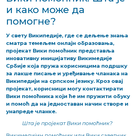
и како може да
помогне?
У свету Википедије, где се дељење знања
сматра темељем онлајн образовања,
пројекат Вики помоћник представља
иновативну иницијативу Викимедије
Србије која пружа корисницима подршку
за лакше писање и уређивање чланака на
Википедији на српском језику. Кроз овај
пројекат, корисници могу контактирати
Вики помоћника који ће им пружити обуку
и помоћ да на једноставан начин створе и
унапреде чланке.
Шта је пројекат Вики помоћник?
Викимедијин помоћник или Вики саветник