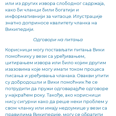
или из других извора слободног садржаја,
како би чланци били богатији и
информативнији за читаоце. Илустрације
знатно доприносе квалитету чланка на
Википедији.
Одговори на питања
Корисници могу постављати питања Вики
помоћнику у вези са уређивањем,
цитирањем извора или било којим другим
изазовима које могу имати током процеса
писања и уређивања чланака. Овакви упити
су добродошли и Вики помоћник ће се
потрудити да пружи одговарајуће одговоре
у најкраћем року. Такође, ако корисници
нису сигурни како да реше неки проблем у
свом чланку или имају недоумице у вези са
правилима Википедије, могу се обратити