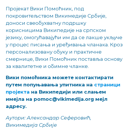
Пројекат Вики Помоћник, под
покровитељством Викимедије Србије,
доноси свеобухватну подршку
корисницима Википедије на српском
језику, омогућавајући им да се лакше укључе
у процес писања и уређивања чланака. Кроз
персонализовану обуку и практичне
смернице, Вики Помоћник поставља основу
за квалитетне и обимне чланке.
Вики помоћника можете контактирати
путем попуњавања упитника на
страници
пројекта
на Википедији или слањем
имејла на pomoc@vikimedija.org мејл
адресу.
Аутори: Александар Сеферовић,
Викимедија Србије