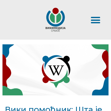
Вики помоћник: Шта је