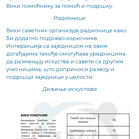
Вики помоћнику за помоћ и подршку.
Радионице
Вики саветник организује радионице како
би додатно подржао кориснике.
Интеракција са заједницом на овим
догађајима такође омогућава уредницима
да размењују искуства и савете са другим
учесницима, што доприноси развоју и
подршци заједници у целости.
Дељење искустава