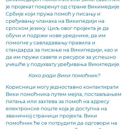
је пројекат покренут од стране Викимедије
Србије који пружа помоћ у писању и
сређивању чланака на Википедији на
српском језику. Циљ овог пројекта је да
обучи и подржи нове уреднике, да им
помогне у савладавању правила и
стандарда за писање на Википедији, као и
да им пружи савете и ресурсе за успешно
учешће у подухвату уређивања Википедије.
Како ради Вики помоћник?
Корисници могу једноставно контактирати
Вики помоћника путем мејла, постављањем
питања или захтева за помоћ на адресу
електронске поште која је доступна на
званичној страници пројекта. Вики
помоћник ће се потрудити да одговори на