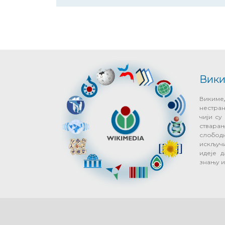
Вики
Виким
нестра
чији с
ствар
слобод
искључ
идеје д
знању 