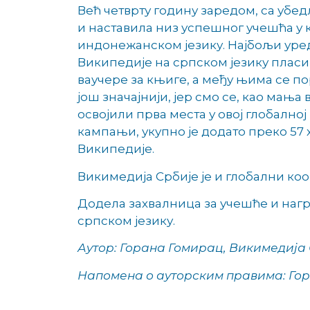
Већ четврту годину заредом, са убе
и наставила низ успешног учешћа у
индонежанском језику. Најбољи уре
Википедије на српском језику пласи
ваучере за књиге, а међу њима се п
још значајнији, јер смо се, као мања
освојили прва места у овој глобално
кампањи, укупно је додато преко 57
Википедије.
Викимедија Србије је и глобални ко
Додела захвалница за учешће и нагр
српском језику.
Аутор: Горана Гомирац, Викимедија
Напомена о ауторским правима: Гор