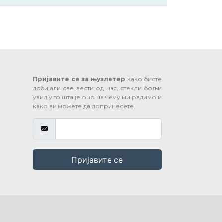
Пријавите се за њузлетер
како бисте
добијали све вести од нас, стекли бољи
увид у то шта је оно на чему ми радимо и
како ви можете да допринесете.
Пријавите се