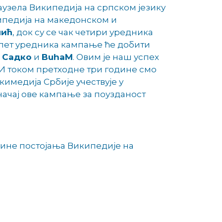
аузела Википедија на српском језику
ипедија на македонском и
пић
, док су се чак четири уредника
 пет уредника кампање ће добити
,
Садко
и
BuhaM
. Овим је наш успех
. И током претходне три године смо
кимедија Србије учествује у
начај ове кампање за поузданост
дине постојања Википедије на