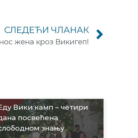
СЛЕДЕЋИ ЧЛАНАК
ос жена кроз Викигеп!
Еду Вики камп – четири
дана посвећена
слободном знању