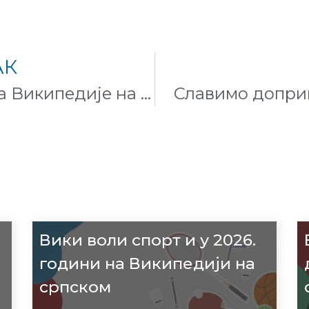
АК
Прослава 21. рођендана Википедије на српском језику
Славимо доприн
Вики воли спорт и у 2026.
години на Википедији на
српском