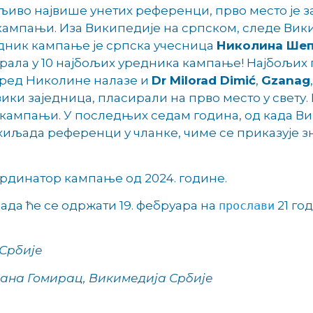
дљиво највише унетих референци, прво место је з
 кампањи. Иза Википедије на српском, следе Вик
дник кампање је српска учесница
Николина Ше
рала у 10 најбољих уредника кампање! Најбољих
оред Николине налазе и
Dr Milorad Dimić
,
Gzanag
 вики заједница, пласирали на прво место у свету
ј кампањи. У последњих седам година, од када Ви
 хиљада референци у чланке, чиме се приказује з
ординатор кампање од 2024. године.
ада ће се одржати 19. фебруара на
прослави
21 го
 Србије
ана Гомирац, Викимедија Србије