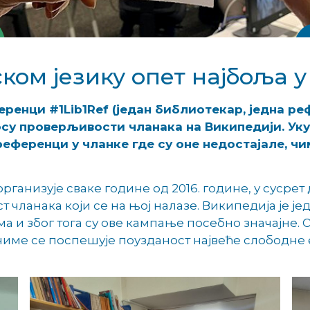
ом језику опет најбоља у 
енци #1Lib1Ref (један библиотекар, једна реф
су проверљивости чланака на Википедији. Уку
 референци у чланке где су оне недостајале, ч
организује сваке године од 2016. године, у сусрет
чланака који се на њој налазе. Википедија је је
а и због тога су ове кампање посебно значајне.
чиме се поспешује поузданост највеће слободне