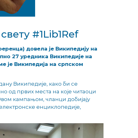
свету #1Lib1Ref
еренца) довела је Википедију на
пно 27 уредникa Википедије на
име је Википедија на српском
 дану Википедије, како би се
дно од првих места на које читаоци
 Овом кампањом, чланци добијају
 електронске енциклопедије,