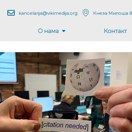
kancelarija@vikimedija.org
Кнеза Милоша 8
О нама
Контакт