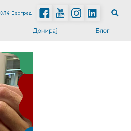
0/14, Београд
Донирај
Блог