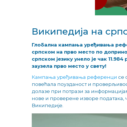
Википедија на српск
Глобална кампања уређивања рефер
српском на прво место по доприно
српском језику унело је чак 11.984
заузела прво место у свету!
Кампања уређивања референци
се 
повећала поузданост и проверљивост 
долазе при потрази за информацијам
нове и проверене изворе података, 
Википедије.