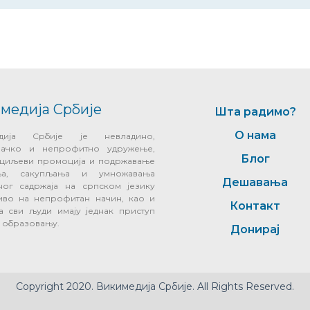
медија Србије
Шта радимо?
О нама
едија Србије је невладино,
начко и непрофитно удружење,
Блог
у циљеви промоција и подржавање
ања, сакупљања и умножавања
Дешавања
ног садржаја на српском језику
иво на непрофитан начин, као и
Контакт
а сви људи имају једнак приступ
и образовању.
Донирај
Copyright 2020. Викимедија Србије. All Rights Reserved.