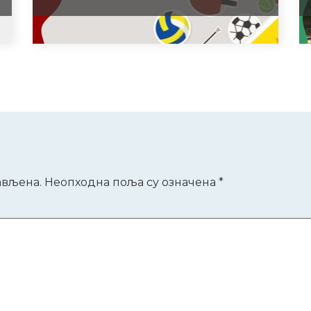
р
ављена.
Неопходна поља су означена
*