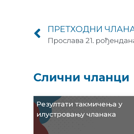
ПРЕТХОДНИ ЧЛАН
Слични чланци
Резултати такмичења у
илустровању чланака