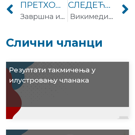
ПРЕТХОДНИ ЧЛАНАК
СЛЕДЕЋИ ЧЛАНАК
Завршна изложба „Вики воли Земљу“ у Панчеву
Викимедија Србије организује такмичење у писању чланака о женским темама
Слични чланци
Резултати такмичења у
илустровању чланака