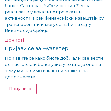
банке. Сав новац биће искоришћен за
реализацију локалних пројеката и
активности, а сви финансијски извештаји су
транспарентни и могу се наћи на сајту
Викимедије Србије.
Донирај
Пријави се за њузлетер
Пријавите се како бисте добијали све вести
од нас, стекли бољи увид у то шта је оно на
чему ми радимо и како ви можете да
допринесете.
Пријави се