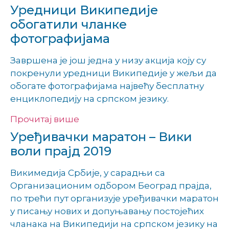
Уредници Википедије
обогатили чланке
фотографијама
Завршена је још једна у низу акција коју су
покренули уредници Википедије у жељи да
обогате фотографијама највећу бесплатну
енциклопедију на српском језику.
Прочитај више
Уређивачки маратон – Вики
воли прајд 2019
Викимедија Србије, у сарадњи са
Организационим одбором Београд прајда,
по трећи пут организује уређивачки маратон
у писању нових и допуњавању постојећих
чланака на Википедији на српском језику на