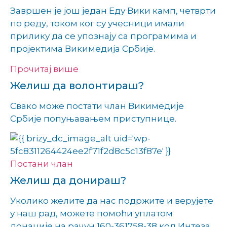
Завршен је још један Еду Вики камп, четврти
по реду, током ког су учесници имали
прилику да се упознају са програмима и
пројектима Викимедија Србије.
Прочитај више
Желиш да волонтираш?
Свако може постати члан Викимедије
Србије попуњавањем приступнице.
Постани члан
Желиш да донираш?
Уколико желите да нас подржите и верујете
у наш рад, можете помоћи уплатом
донације на рачун 160-361758-38 код Интеза