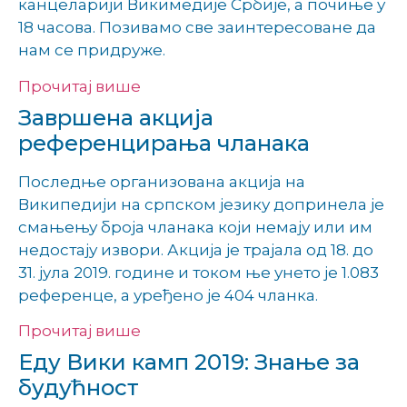
канцеларији Викимедије Србије, а почиње у
18 часова. Позивамо све заинтересоване да
нам се придруже.
Прочитај више
Завршена акција
референцирања чланака
Последње организована акција на
Википедији на српском језику допринела је
смањењу броја чланака који немају или им
недостају извори. Акција је трајала од 18. до
31. јула 2019. године и током ње унето је 1.083
референце, а уређено је 404 чланка.
Прочитај више
Еду Вики камп 2019: Знање за
будућност