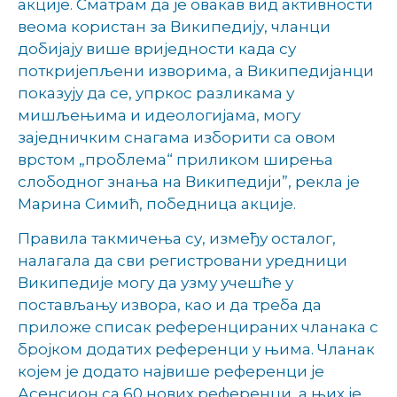
акције. Сматрам да је овакав вид активности
веома користан за Википедију, чланци
добијају више вриједности када су
поткријепљени изворима, а Википедијанци
показују да се, упркос разликама у
мишљењима и идеологијама, могу
заједничким снагама изборити са овом
врстом „проблема“ приликом ширења
слободног знања на Википедији”, рекла је
Марина Симић, победница акције.
Правила такмичења су, између осталог,
налагала да сви регистровани уредници
Википедије могу да узму учешће у
постављању извора, као и да треба да
приложе списак референцираних чланака с
бројком додатих референци у њима. Чланак
којем је додато највише референци је
Асенсион са 60 нових референци, а њих је