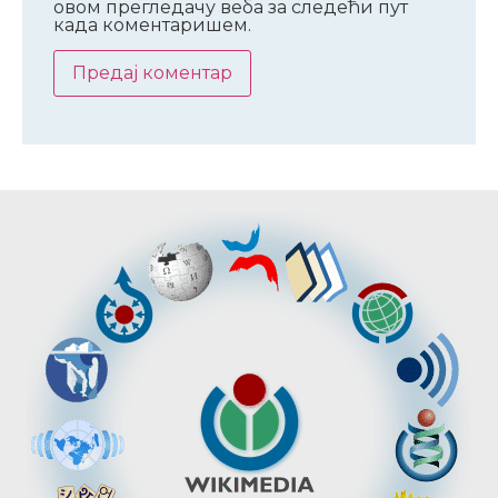
овом прегледачу веба за следећи пут
када коментаришем.