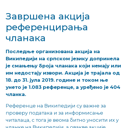
Завршена акција
референцирања
чланака
Последње организована акција на
Википедији на српском језику допринела
је смањењу броја чланака који немају или
им недостају извори. Акција је трајала од
18. до 31. јула 2019. године и током ње
унето је 1.083 референце, а уређено је 404
чланка.
Референце на Википедији су важне за
проверу података и за информисање
читалаца, с тога је веома битно уносити их у
чланке на Википедији, а овакве акције