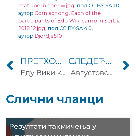
mat-Joerbicher w.jpg
, под CC BY-SA 1.0,
аутор
Cornischong
,
Each of the
participants of Edu Wiki camp in Serbia
2018 12.jpg
, под CC BY-SA 4.0,
аутор
Djordje510
ПРЕТХОДНИ ЧЛАНАК
СЛЕДЕЋИ ЧЛАНАК
Еду Вики камп 2019: Знање за будућност
Августовско окупљање Википедијанаца
Слични чланци
Резултати такмичења у