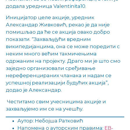
додала уредница Valentinita10.
Иницијатор целе акције, уредник
Александар Живковић, рекао је да није
помишљао да ће се акција овако добро
показати. “Захваљујући вредним
википедијанцима, она се може поредити с
неким много већим такмичењима
одржаним на пројекту. Драго ми је што смо
заједно организовали сређивање
нереференцираних чланака и надам се
успешној реализацији будућих акција”,
додао је Александар.
Честитамо свим учесницима акције и
захваљујемо им се на учешћу.
Аутор: Небојша Ратковић
Напомена о ауторским правима:
EB-