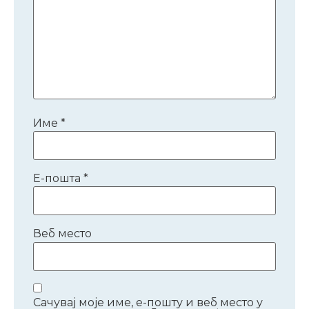
Име
*
Е-пошта
*
Веб место
Сачувај моје име, е-пошту и веб место у