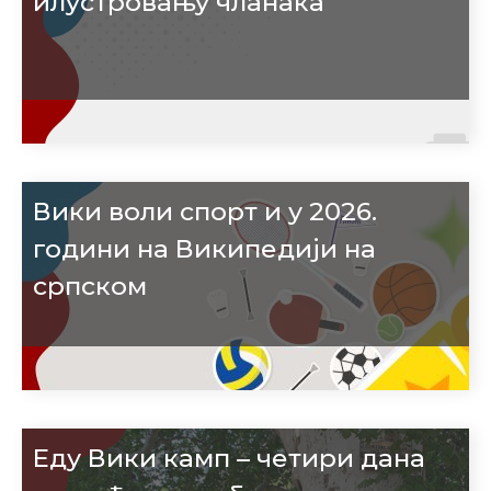
илустровању чланака
Вики воли спорт и у 2026.
години на Википедији на
српском
Еду Вики камп – четири дана