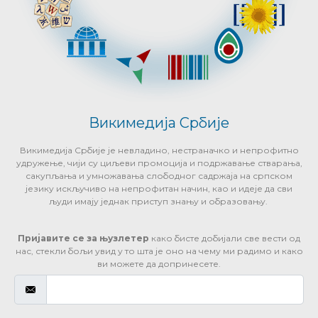
Викимедија Србије
Викимедија Србије је невладино, нестраначко и непрофитно
удружење, чији су циљеви промоција и подржавање стварања,
сакупљања и умножавања слободног садржаја на српском
језику искључиво на непрофитан начин, као и идеје да сви
људи имају једнак приступ знању и образовању.
Пријавите се за њузлетер
како бисте добијали све вести од
нас, стекли бољи увид у то шта је оно на чему ми радимо и како
ви можете да допринесете.