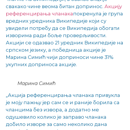
свакако чине веома битан допринос.
Акцију
референцирања чланака
покренула је група
вредних уредника Википедије који су
увидели потребу да се Википедија обогати
изворима ради боље проверљивости.
Акцији се одазвао 21 уредник Википедије на
српском језику, а победница акције је
Марина Симић чији доприноси чине 31%
укупних доприноса акције.
Марина Симић
„Акција референцирања чланака привукла
је моју пажњу јер сам се и раније борила са
чланцима без извора, а додатно ме
одушевило колико је заправо чланака
добило изворе за само неколико дана