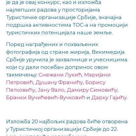
је да је овај конкурс, као и изложба
најлепших радова у просторијама
Туристичке организације Србије, значајна
подршка активностима ТОС-а на промоцији
туристичких потенцијала наше земље.
Поред награђених и похваљених
фотографија од стране жирија, Викимедија
Србије уручила је захвалнице и учесницима
који су дали посебан допринос овом
такмичењу:
Снежани Лукић
,
Маријани
Петровић
,
Душану Франићу
,
Борису
Петковићу
,
Јану Вало
,
Дамиру Симовићу
,
Бранки Вучићевић-Вучковић
и
Дарку Гајићу
.
Изложба 20 најбољих радова биће отворена
у Туристичкој организацији Србије до 22.