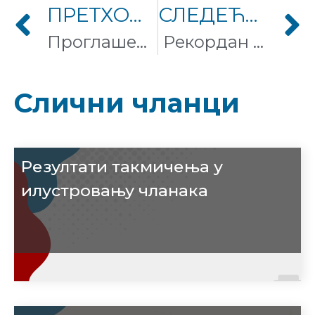
ПРЕТХОДНИ ЧЛАНАК
СЛЕДЕЋИ ЧЛАНАК
Проглашени победници фото-конкурса „Вики воли Земљу 2017“ – Врело Грза Маје Стошић најлепша фотографија природе Србије
Рекордан успех ЦЕЕ Пролећа у Србији
Слични чланци
Резултати такмичења у
илустровању чланака