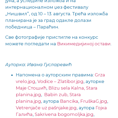
јуна, а уследиће изложба и на
интернационалном џез фестивалу
„Нишвил”, од 10 – 13. августа. Трећа изложба
планирана је за град одакле долази
победница – Параћин.
Све фотографије пристигле на конкурс
можете погледати на
Викимедијиној остави
.
Ауторка: Ивана Гусларевић
Напомена о ауторским правима:
Grza
vrelo.jpg
,
Vodice – Zlatibor.jpg
, ауторке
Маје Стошић
,
Blizu sela Kalna, Stara
planina.jpg
,
Babin zub, Stara
planina.jpg
, аутора
Bancika
,
FruškaG.jpg
,
Vetrenjače uz pašnjake.jpg
, аутора
Гојкa
Галића
,
Sakrivena bogomoljka.jpg
,