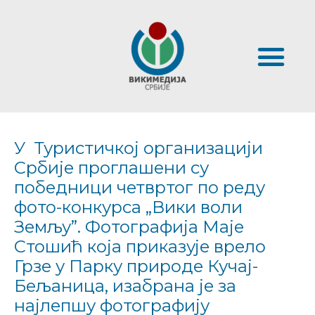
У Туристичкој организацији
Србије проглашени су
победници четвртог по реду
фото-конкурса „Вики воли
Земљу”.
Фотографија Маје
Стошић која приказује врело
Грзе у Парку природе Кучај-
Бељаница, изабрана је за
најлепшу фотографију