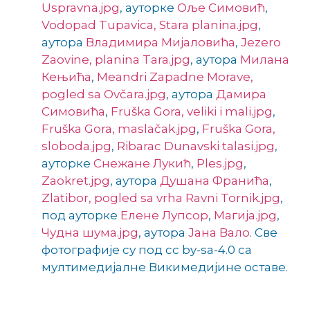
Uspravna.jpg
, ауторке
Оље Симовић
,
Vodopad Tupavica, Stara planina.jpg
,
аутора
Владимира Мијаловића
,
Jezero
Zaovine, planina Tara.jpg
, аутора
Милана
Кењића
,
Meandri Zapadne Morave,
pogled sa Ovčara.jpg
, аутора
Дамира
Симовића
,
Fruška Gora, veliki i mali.jpg
,
Fruška Gora, maslačak.jpg
,
Fruška Gora,
sloboda.jpg
,
Ribarac Dunavski talasi.jpg
,
ауторке
Снежане Лукић
,
Ples.jpg
,
Zaokret.jpg
, аутора
Душана Франића
,
Zlatibor, pogled sa vrha Ravni Tornik.jpg
,
под ауторке
Елене Лупсор
,
Магија.jpg
,
Чудна шума.jpg
, аутора
Јана Вало
. Све
фотографије су под cc by-sa-4.0 са
мултимедијалне Викимедијине оставе.