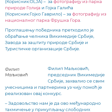
(Корисник:OLJA) – за
фотографију из парка
природе Голија
и Гојка Галића
(Корисник:Гојко Гаврило) – за
фотографију из
националног парка Фрушка Гора
.
Проглашењу победника претходило је
обраћање челника Викимедије Србије,
Завода за заштиту природе Србије и
Туристичке организације Србије.
Филип Маљковић,
Филип
председник Викимедије
Маљковић
Србије, захвалио се свим
учесницима и партнерима уз чију помоћ је
реализован овај конкурс.
–
Задовољство нам је да ово међународно
такмичење у прикупљању слободних