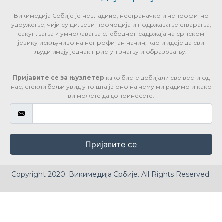
Викимедија Србије је невладино, нестраначко и непрофитно
удружење, чији су циљеви промоција и подржавање стварања,
сакупљања и умножавања слободног садржаја на српском
језику искључиво на непрофитан начин, као и идеје да сви
људи имају једнак приступ знању и образовању.
Пријавите се за њузлетер
како бисте добијали све вести од
нас, стекли бољи увид у то шта је оно на чему ми радимо и како
ви можете да допринесете.
Пријавите се
Copyright 2020. Викимедија Србије. All Rights Reserved.