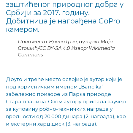
заштићеног природног добра у
Србији за 2017. годину.
Добитница је награђена GoPro
камером.
Прво место: Врело Грза, ауторка Маја
Стошић/CC BY-SA 4.0 Извор: Wikimedia
Commons
Друго и треће место освојио је аутор који је
под корисничким именом
„
Bancika”
забележио призоре из Парка природе
Стара планина. Овом аутору припада ваучер
за куповину робно-техничких награда у
вредности од 20.000 динара (2. награда), као
и екстерни хард диск (3. награда).