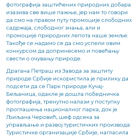
фотографија заштићених природних добара
изазива све више пажње, јер нам то говори
да смо на правом путу промоције слободних
садржаја, слободног знања, али и
промоције природних лепота наше земље.
Такође се надамо се да смо успели овим
конкурсом да допринесемо и повећању
свести о очувању природе.
Драгана Петраш из Завода за заштиту
природе Србије искористила је прилику да
подсети да се Парк природе Кучај-
Бељаница, одакле је дошла победничка
фотографија, тренутно налази у поступку
проглашења националног парка, док је
Љиљана Черовић, шеф одсека за
управљање и развој туристичких производа
Туристичке организације Србије, нагласила