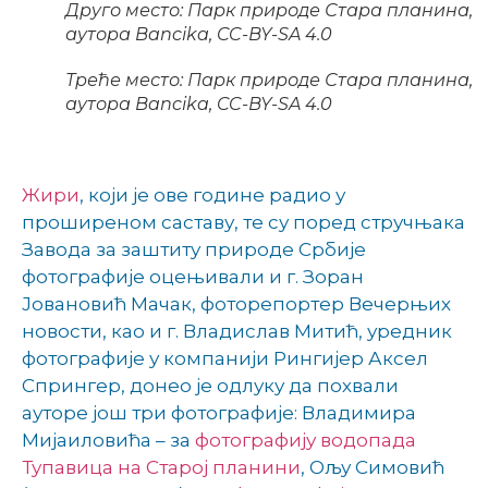
Друго место: Парк природе Стара планина,
аутора Bancika, CC-BY-SA 4.0
Треће место: Парк природе Стара планина,
аутора Bancika, CC-BY-SA 4.0
Жири
, који је ове године радио у
проширеном саставу, те су поред стручњака
Завода за заштиту природе Србије
фотографије оцењивали и г. Зоран
Јовановић Мачак, фоторепортер Вечерњих
новости, као и г. Владислав Митић, уредник
фотографије у компанији Рингијер Аксел
Спрингер, донео је одлуку да похвали
ауторе још три фотографије: Владимира
Мијаиловића – за
фотографију водопада
Тупавица на Старој планини
, Ољу Симовић