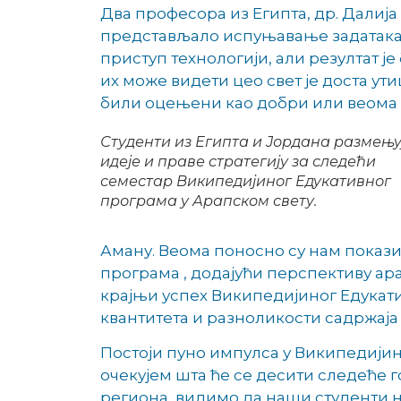
Два професора из Египта, др. Далија 
представљало испуњавање задатака на
приступ технологији, али резултат ј
их може видети цео свет је доста ут
били оцењени као добри или веома до
Студенти из Египта и Јордана размењу
идеје и праве стратегију за следећи
семестар Википедијиног Едукативног
програма у Арапском свету.
Аману. Веома поносно су нам показив
програма , додајући перспективу ар
крајњи успех Википедијиног Едукати
квантитета и разноликости садржаја
Постоји пуно импулса у Википедијин
очекујем шта ће се десити следеће 
региона, видимо да наши студенти н