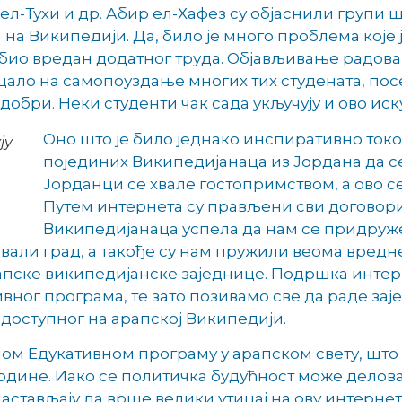
ел-Тухи и др. Абир ел-Хафез су објаснили групи ш
 Википедији. Да, било је много проблема које ј
е био вредан додатног труда. Објављивање радов
ицало на самопоуздање многих тих студената, пос
бри. Неки студенти чак сада укључују и ово иску
Оно што је било једнако инспиративно токо
ју
појединих Википедијанаца из Јордана да се
Јорданци се хвале гостопримством, а ово с
Путем интернета су прављени сви договори,
Википедијанаца успела да нам се придруж
али град, а такође су нам пружили веома вредне 
апске википедијанске заједнице. Подршка интерн
вног програма, те зато позивамо све да раде за
 доступног на арапској Википедији.
ом Едукативном програму у арапском свету, што
године. Иако се политичка будућност може делов
астављају да врше велики утицај на ову интерне