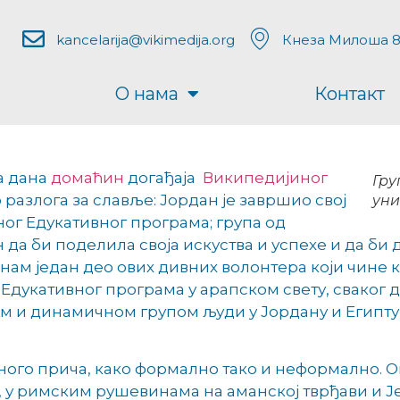
kancelarija@vikimedija.org
Кнеза Милоша 8
О нама
Контакт
ва дана
домаћин
догађаја
Википедијиног
Гру
о разлога за славље: Јордан је завршио свој
уни
ог Едукативног програма; група од
н да би поделила своја искуства и успехе и да б
знам један део ових дивних волонтера који чине 
Едукативног програма у арапском свету, сваког д
ом и динамичном групом људи у Јордану и Египту
ого прича, како формално тако и неформално. Ов
 у римским рушевинама на аманској тврђави и Је