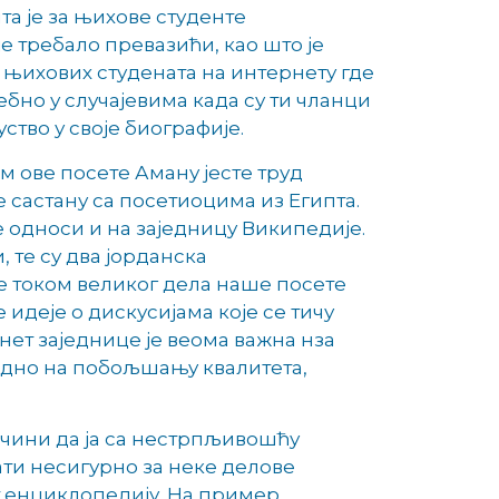
та је за њихове студенте
е требало превазићи, као што је
а њихових студената на интернету где
ебно у случајевима када су ти чланци
ство у своје биографије.
м ове посете Аману јесте труд
 састану са посетиоцима из Египта.
е односи и на заједницу Википедије.
 те су два јорданска
е током великог дела наше посете
идеје о дискусијама које се тичу
ет заједнице је веома важна нза
једно на побољшању квалитета,
 чини да ја са нестрпљивошћу
ати несигурно за неке делове
т енциклопедију. На пример,