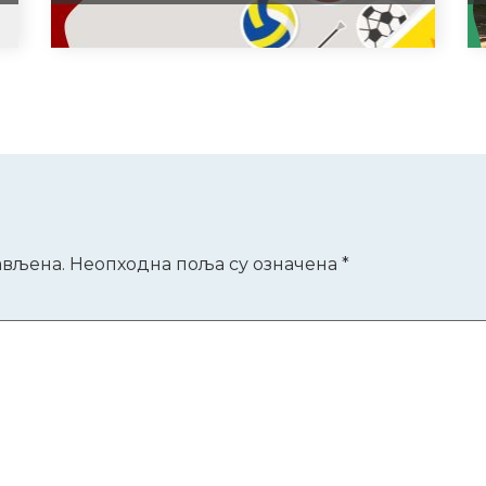
р
ављена.
Неопходна поља су означена
*