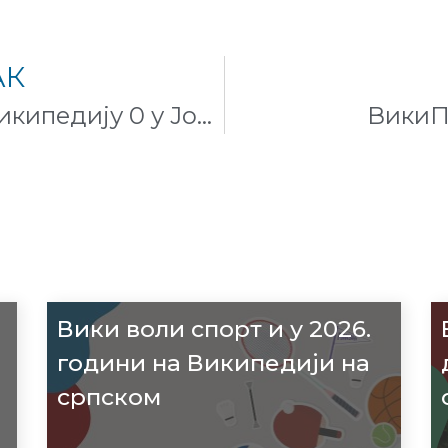
АК
Умнија прва лансира Википедију 0 у Јордану
ВикиП
Вики воли спорт и у 2026.
години на Википедији на
српском