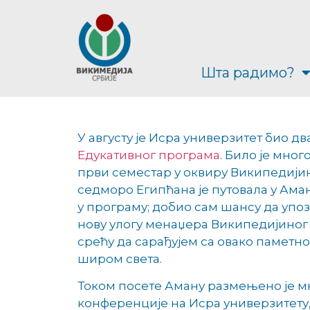
Шта радимо?
У августу је Исра универзитет био д
Едукативног програма
. Било је мног
први семестар у оквиру Википедијин
седморо Египћана је путовала у Ама
у програму; добио сам шансу да упо
нову улогу менаџера Википедијиног 
срећу да сарађујем са овако паметн
широм света.
Током посете Аману размењено је мн
конференције на Исра универзитету,