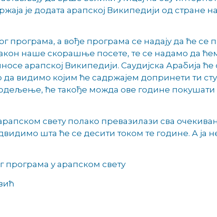
жаја је додата арапској Википедији од стране н
г програма, а вође програма се надају да ће се
акон наше скорашње посете, те се надамо да ћем
иносе арапској Википедији. Саудијска Арабија ћ
 да видимо којим ће садржајем допринети ти сту
 одељење, ће такође можда ове године покушати 
арапском свету полако превазилази сва очекива
двидимо шта ће се десити током те године. А ја н
 програма у арапском свету
вић