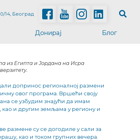
0/14, Београд
Донирај
Блог
па из Египта и Јордана на Исра
верзитету.
и дали допринос регионалној размени
кичму овог програма. Вршећи своју
ана се узбудим знајући да имам
, као и другим земљама у региону и
е размене су се догодиле у сали за
рашу, као и током групних вечера.