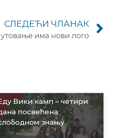
СЛЕДЕЋИ ЧЛАНАК
утовање има нови лого
Еду Вики камп – четири
дана посвећена
слободном знању