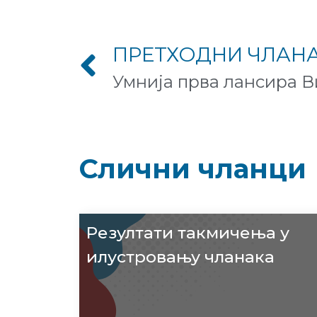
ПРЕТХОДНИ ЧЛАН
Слични чланци
Резултати такмичења у
илустровању чланака