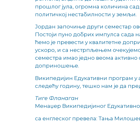
прошлог јула, огромна количина садр
политичкој нестабилности у земљи.
Јордан започиње други семестар ово
Постоји пуно добрих импулса сада н
ћемо је превести у квалитетне допр
ускоро, и са нестрпљењем очекујемо
семестра имао једно веома активно
доприношење.
Википедијин Едукативни програм у 
следећу годину, тешко нам је да пре
Тиге Фланаган
Менаџер Википедијиног Едукативног
са енглеског превела: Тања Милоше