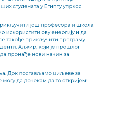
аших студената у Египту упркос
 прикључити још професора и школа.
о искористити ову енергију и да
е се такође прикључити програму
денти. Алжир, који је прошлог
да пронађе нови начин за
ња. Док постављамо циљеве за
е могу да дочекам да то откријем!