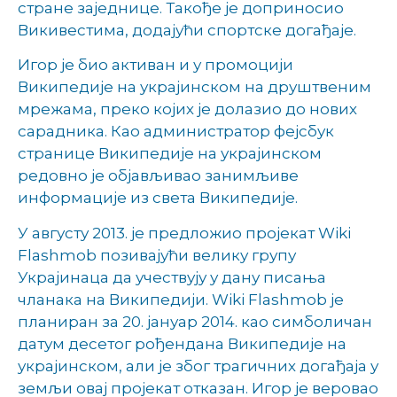
стране заједнице. Такође је доприносио
Викивестима, додајући спортске догађаје.
Игор је био активан и у промоцији
Википедије на украјинском на друштвеним
мрежама, преко којих је долазио до нових
сарадника. Као администратор фејсбук
странице Википедије на украјинском
редовно је објављивао занимљиве
информације из света Википедије.
У августу 2013. је предложио пројекат Wiki
Flashmob позивајући велику групу
Украјинаца да учествују у дану писања
чланака на Википедији. Wiki Flashmob је
планиран за 20. јануар 2014. као симболичан
датум десетог рођендана Википедије на
украјинском, али је због трагичних догађаја у
земљи овај пројекат отказан. Игор је веровао