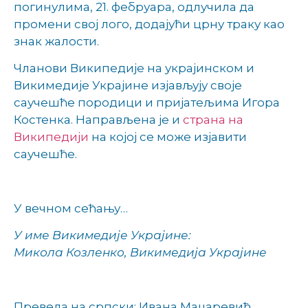
погинулима, 21. фебруара, одлучила да
промени свој лого, додајући црну траку као
знак жалости.
Чланови Википедије на украјинском и
Викимедије Украјине изјављују своје
саучешће породици и пријатељима Игора
Костенка. Направљена је и
страна на
Википедији
на којој се може изјавити
саучешће.
У вечном сећању…
У име Викимедије Украјине:
Микола Козленко, Викимедија Украјине
Превела на српски: Ивана Маџаревић,