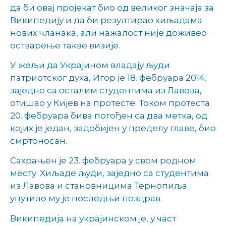
да би овај пројекат био од великог значаја за
Википедију и да би резултирао хиљадама
нових чланака, али нажалост није доживео
остварење такве визије.
У жељи да Украјином владају људи
патриотског духа, Игор је 18. фебруара 2014.
заједно са осталим студентима из Лавова,
отишао у Кијев на протесте. Током протеста
20. фебруара бива погођен са два метка, од
којих је један, задобијен у пределу главе, био
смртоносан.
Сахрањен је 23. фебруара у свом родном
месту. Хиљаде људи, заједно са студентима
из Лавова и становницима Тернопиља
упутило му је последњи поздрав.
Википедија на украјинском је, у част