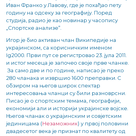
Иван Франко у Лавову, где је похађао пету
годину на одсеку за географију. Поред
студија, радио је као новинар у часопису
„Спортске анализе”.
Игор је био активан члан Википедије на
украјинском, са корисничким именом
Ig2000. Први пут се регистровао 23. јула 2011.
и истог месеца је започео своје прве чланке.
За само две и по године, написао је преко
280 чланака и извршио 1600 преправки. С
обзиром на његов широк спектар
интересовања чланци су били разноврсни.
Писао је о спортским темама, географији,
економији али и историји украјинске војске.
Његов чланак о украјинским и совјетским
јединицама (
Незаможник
) у првој половини
двадесетог века је признат по квалитету од