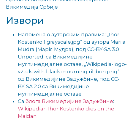
Викимедија Србије
Извори
Напомена о ауторским правима: „Ihor
Kostenko 1 grayscale.jpg“ од аутора Mariia
Mudra (Марія Мудра), под CC-BY-SA 3.0
Unported, са Викимедијине
мултимедијалне оставе, „Wikipedia-logo-
v2-uk-with black mourning ribbon.png“
од Викимедијине Задужбине, под CC-
BY-SA 2.0 са Викимедијине
мултимедијалне оставе
Са
блога Викимедијине Задужбине
:
Wikipedian Ihor Kostenko dies on the
Maidan