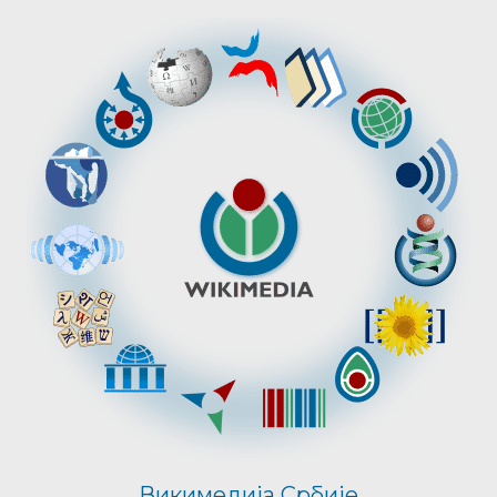
Викимедија Србије