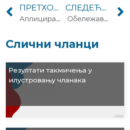
ПРЕТХОДНИ ЧЛАНАК
СЛЕДЕЋИ ЧЛАНАК
Аплицирање за стипендирање Викиманије 2014 је отворено
Обележавање 11. рођендана Википедије на српском језику
Слични чланци
Резултати такмичења у
илустровању чланака