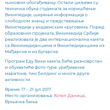
њиховом обогађивању. Остали циљеви су:
техничка обука студената за коришћење
Википедије, ширење информација о
слободном знању и представљање
Википедије у академским круговима. Поред
образовних пројеката, Викимедија Србије
реализовала је два интернационална кампа
са Викимедијанцима и Википедијанцима из
Мађарске и из Бугарске.
Програм Еду Вики кампа биће разноврстан
и обухватиће фото-туре, уређивачке
маратоне, тим билдинг и многе друге
активности.
Време: 17 – 21. јул 2017.
Место организовања:
Хотел Даница
,
Врњачка бања