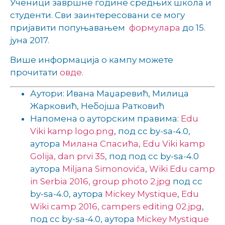
Ученици завршне године средњих школа и
студенти. Сви заинтересовани се могу
пријавити попуњавањем
формулара
до 15.
јуна 2017.
Више информација о кампу можете
прочитати
овде
.
Аутори: Ивана Маџаревић, Милица
Жарковић, Небојша Ратковић
Напомена о ауторским правима:
Edu
Viki kamp logo.png
, под cc by-sa-4.0,
аутора
Милана Спасића,
Edu Viki kamp
Golija, dan prvi 35
, под под cc by-sa-4.0
аутора
Miljana Simonovića
,
Wiki Edu camp
in Serbia 2016, group photo 2.jpg
под cc
by-sa-4.0, аутора
Mickey Mystique
,
Edu
Wiki camp 2016, campers editing 02.jpg
,
под cc by-sa-4.0, аутора
Mickey Mystique