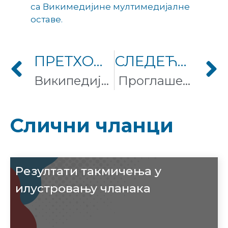
са Викимедијине мултимедијалне
оставе.
ПРЕТХОДНИ ЧЛАНАК
СЛЕДЕЋИ ЧЛАНАК
Википедија на српском језику достигла 350 хиљада чланака
Проглашење победника „Вики воли Земљу 2017“
Слични чланци
Резултати такмичења у
илустровању чланака