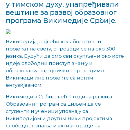
у тимском духу, унапређивали
вештине за развој образовног
програма Викимедије Србије.
Википедија, највећи колаборативни
пројекат на свету, спроводи се на око 300
језика. Будући да смо сви окупљени око исте
идеје слободни приступ знању и
образовању, заједнички спроводимо
Викимедијине пројекте са истим
ентузијазмом.
Викимедија Србије већ 11 година развија
Образовни програм са циљем да се
студенти и ученици упознају са
Википедијом и другим Вики пројектима
слободног знања и активно раде на