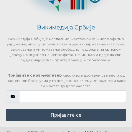
Викимедија Србије
Викимедија Србије је невладино, нестраначко и непрофитно
удружење, чији су циљеви промоција и подржавање стварања,
сакупљања и умножавања слободног садржаја на српском
језику искључиво на непрофитан начин, као и идеје да сви
људи имају једнак приступ знању и образовању.
Пријавите се за њузлетер
како бисте добијали све вести од
нас, стекли бољи увид у то шта је оно на чему ми радимо и како
ви можете да допринесете.
Пријавите се