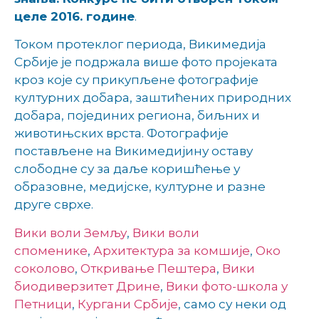
целе 2016. године
.
Током протеклог периода, Викимедија
Србије је подржала више фото пројеката
кроз које су прикупљене фотографије
културних добара, заштићених природних
добара, појединих региона, биљних и
животињских врста. Фотографије
постављене на Викимедијину оставу
слободне су за даље коришћење у
образовне, медијске, културне и разне
друге сврхе.
Вики воли Земљу
,
Вики воли
споменике
,
Архитектура за комшије
,
Око
соколово
,
Откривање Пештера
,
Вики
биодиверзитет Дрине
,
Вики фото-школа у
Петници
,
Кургани Србије
, само су неки од