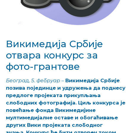
Викимедија Србије
отвара конкурс за
фото-грантове
Београд, 5. фебруар
–
Викимедија Србије
позива појединце и удружења да поднесу
предлоге пројеката прикупљања
слободних фотографија. Циљ конкурса је
повећање фонда Викимедијине
мултимедијалне оставе и обогаћивање
других Вики пројеката слободног
знања.
Конкурс ће бити отворен током