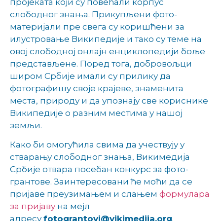
пројеката који су повећали корпус
слободног знања. Прикупљени фото-
материјали пре свега су коришћени за
илустровање Википедије и тако су теме на
овој слободној онлајн енциклопедији боље
представљене. Поред тога, добровољци
широм Србије имали су прилику да
фотографишу своје крајеве, знаменита
места, природу и да упознају све кориснике
Википедије о разним местима у нашој
земљи.
Како би омогућила свима да учествују у
стварању слободног знања, Викимедија
Србије отвара посебан конкурс за фото-
грантове. Заинтересовани ће моћи да се
пријаве преузимањем и слањем
формулара
за пријаву
на мејл
адресу
fotograntovi@vikimedija.org
.