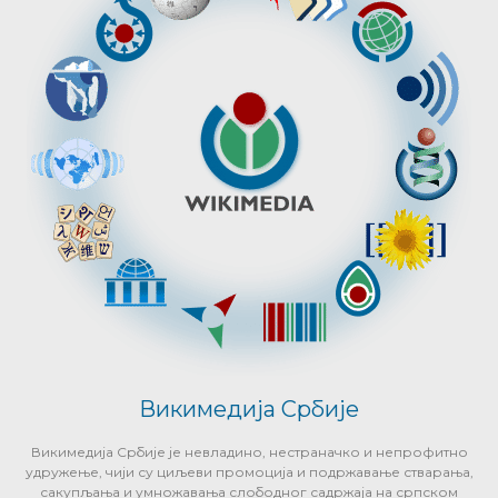
Викимедија Србије
Викимедија Србије је невладино, нестраначко и непрофитно
удружење, чији су циљеви промоција и подржавање стварања,
сакупљања и умножавања слободног садржаја на српском