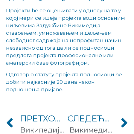
Пројекти ће се оцењивати у односу на то у
којој мери се идеја пројекта води основним
циљевима Задужбине Викимедија –
стварањем, умножавањем и дељењем
слободног садржаја на непрофитан начин,
независно од тога да ли се подносиоци
предлога пројекта професионално или
аматерски баве фотографијом.
Одговор о статусу пројекта подносиоци ће
добити најкасније 20 дана након
подношења пријаве.
ПРЕТХОДНИ ЧЛАНАК
СЛЕДЕЋИ ЧЛАНАК
Википедија прославила 15. рођендан
Викимедија Србије отворила конкурс за фото-грантове