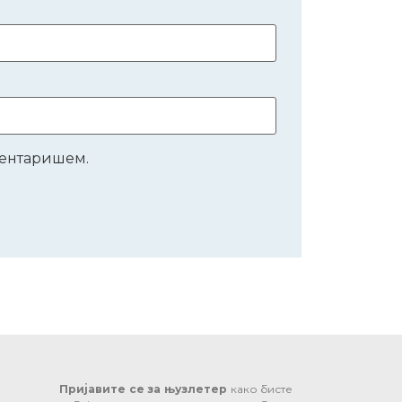
оментаришем.
Пријавите се за њузлетер
како бисте