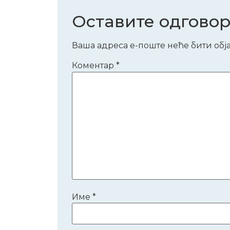
Оставите одгово
Ваша адреса е-поште неће бити обј
Коментар
*
Име
*