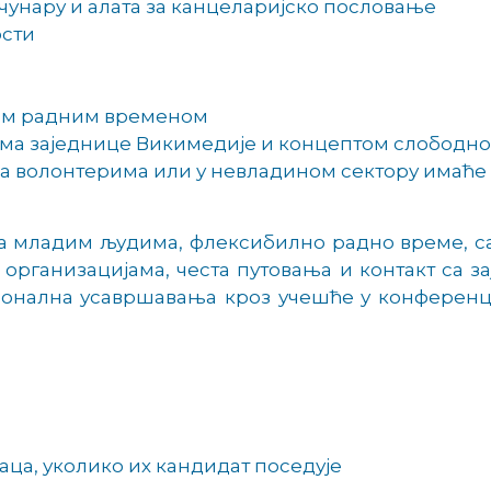
чунару и алата за канцеларијско пословање
ости
им радним временом
има заједнице Викимедије и концептом слободно
 са волонтерима или у невладином сектору имаће
са младим људима, флексибилно радно време, с
 организацијама, честа путовања и контакт са 
ионална усавршавања кроз учешће у конферен
ца, уколико их кандидат поседује