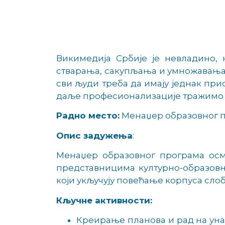
Викимедија Србије је невладино,
стварања, сакупљања и умножавања 
сви људи треба да имају једнак пр
даље професионализације тражимо с
Радно место:
Менаџер образовног п
Опис задужења
:
Менаџер образовног програма осм
представницима културно-образовн
који укључују повећање корпуса сло
Кључне активности:
Креирање планова и рад на уна