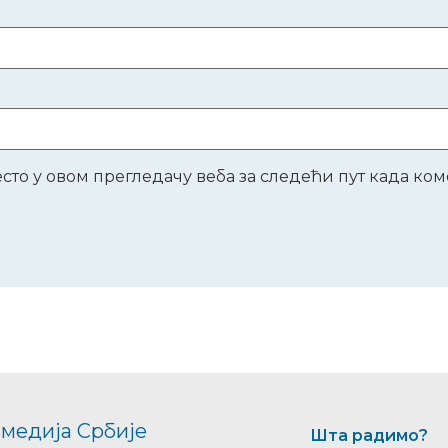
место у овом прегледачу веба за следећи пут када к
медија Србије
Шта радимо?