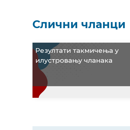
Слични чланци
Резултати такмичења у
илустровању чланака