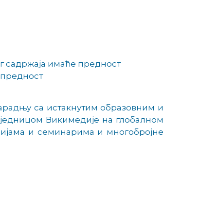
г садржаја имаће предност
 предност
арадњу са истакнутим образовним и
заједницом Викимедије на глобалном
цијама и семинарима и многобројне