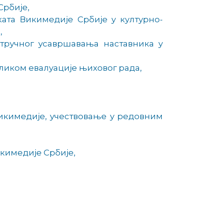
Србије,
та Викимедије Србије у културно-
,
тручног усавршавања наставника у
ликом евалуације њиховог рада,
икимедије, учествовање у редовним
кимедије Србије,