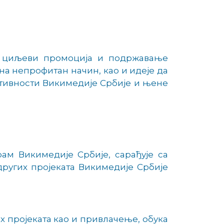
су циљеви промоција и подржавање
а непрофитан начин, као и идеје да
ктивности Викимедије Србије и њене
м Викимедије Србије, сарађује са
ругих пројеката Викимедије Србије
 пројеката као и привлачење, обука