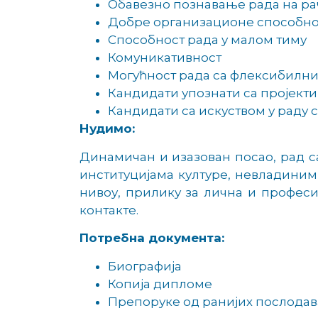
Обавезно познавање рада на ра
Добре организационе способн
Способност рада у малом тиму
Комуникативност
Могућност рада са флексибилн
Кандидати упознати са пројект
Кандидати са искуством у раду
Нудимо:
Динамичан и изазован посао, рад 
институцијама културе, невладиним
нивоу, прилику за лична и профес
контакте.
Потребна документа:
Биографија
Копија дипломе
Препоруке од ранијих послодава