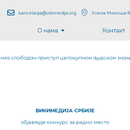
kancelarija@vikimedija.org
Кнеза Милоша 8
О нама
Контакт
 има слободан приступ целокупном људском знању.
ВИКИМЕДИЈА СРБИЈЕ
објављује конкурс за радно место