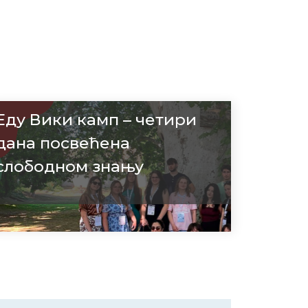
Еду Вики камп – четири
дана посвећена
слободном знању