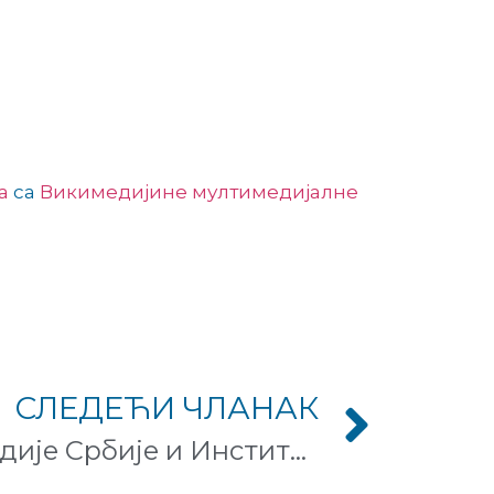
а
са
Викимедијине мултимедијалне
СЛЕДЕЋИ ЧЛАНАК
Сарадња Викимедије Србије и Института за филозофију и друштвену теорију