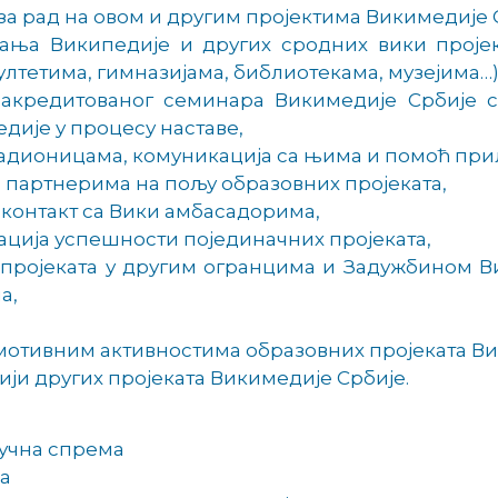
а рад на овом и другим пројектима Викимедије 
ња Википедије и других сродних вики пројека
лтетима, гимназијама, библиотекама, музејима…)
акредитованог семинара Викимедије Србије с
дије у процесу наставе,
адионицама, комуникација са њима и помоћ при
партнерима на пољу образовних пројеката,
 контакт са Вики амбасадорима,
ција успешности појединачних пројеката,
 пројеката у другим огранцима и Задужбином В
а,
мотивним активностима образовних пројеката Ви
ји других пројеката Викимедије Србије.
учна спрема
ка