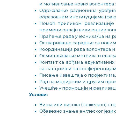
и мотивисање нових волонтера з
Одржавање радионица уређива
образовним институцијама (факу
Помоћ приликом реализације 
примени онлајн вики енциклопе
Праћење рада учесника/ца на р
Остваривање сарадње са новим 
Координација рада волонтера и
Осмишљавање метрика и евалуа
Контакт са вођама едукативних
састанцима и на конференцијам
Писање извештаја о пројектима,
Рад на медијским и другим про
Учешће у промоцији и реализаци
Услови:
Виша или висока (пожељно) стр
Обавезно знање енглеског јези