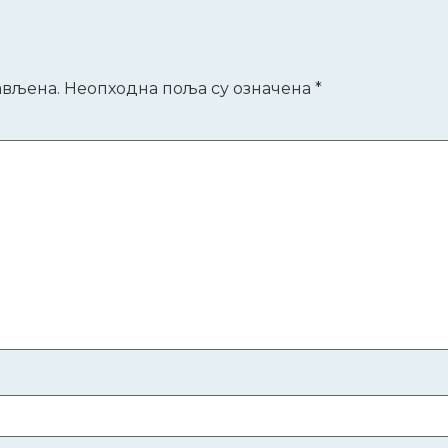
р
ављена.
Неопходна поља су означена
*