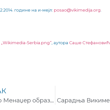
2.2014. године на и-мејл:
posao@vikimedija.org
.
:
„Wikimedia-Serbia.png“
, аутора
Саше Стефановић
АК
Конкурс за радно место Менаџер образовног програма