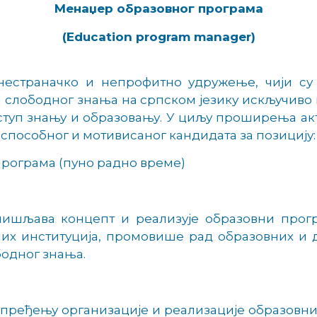
Менаџер образовног програма
(Education program manager)
 нестраначко и непрофитно удружење, чији 
слободног знања на српском језику искључиво н
иступ знању и образовању. У циљу проширења а
пособног и мотивисаног кандидата за позицију:
рограма (пуно радно време)
ишљава концепт и реализује образовни програ
их институција, промовише рад образовних и д
бодног знања.
пређењу организације и реализације образовних