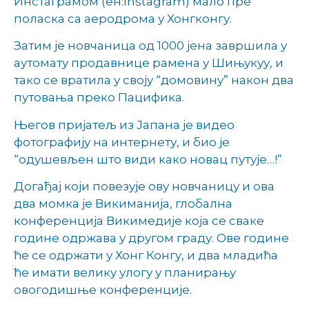
Инстаграмом (ен:Instagram) мало пре
поласка са аеродрома у Хонгконгу.
Затим је новчаница од 1000 јена завршила у
аутомату продавнице рамена у Шињукуу, и
тако се вратила у своју “домовину” након два
путовања преко Пацифика.
Његов пријатељ из Јапана је видео
фотографију на интернету, и био је
“одушевљен што види како новац путује…!”
Догађај који повезује ову новчаницу и ова
два момка је Викиманија, глобална
конференција Викимедије која се сваке
године одржава у другом граду. Ове године
ће се одржати у Хонг Конгу, и два младића
ће имати велику улогу у планирању
овогодишње конференције.