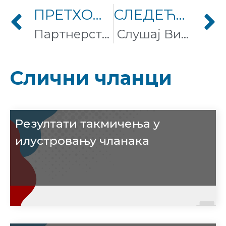
ПРЕТХОДНИ ЧЛАНАК
СЛЕДЕЋИ ЧЛАНАК
Партнерство са Ерселом доноси Википедију 0 у Индију
Слушај Википедију
Слични чланци
Резултати такмичења у
илустровању чланака