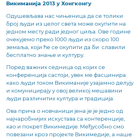
Викиманија 2013 у Хонгконгу
Одушевљава нас чињеница да се толики
број људи из целог света може окупити на
једном месту ради једног циља. Ове године
очекујемо преко 1000 људи из скоро 100
земаља, који ће се окупити да би славили
бесплатно знање и културу.
Поред важних седница од којих се
конференција састоји, увек ме фасцинира
како људи током Викиманије узајамно делују
и комуницирају у овој великој мешавини
људи различитих култура и традиција.
Ова прича о новчаници јена је је једно од
најчаробнијих искустава са контеренције,
као и покрет Викимедије. Међусобно смо
повезани кроз пројекте Викимедије, а наше