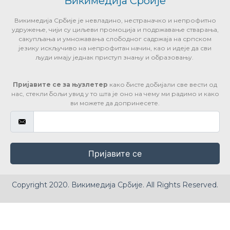
Викимедија Србије
Викимедија Србије је невладино, нестраначко и непрофитно
удружење, чији су циљеви промоција и подржавање стварања,
сакупљања и умножавања слободног садржаја на српском
језику искључиво на непрофитан начин, као и идеје да сви
људи имају једнак приступ знању и образовању.
Пријавите се за њузлетер
како бисте добијали све вести од
нас, стекли бољи увид у то шта је оно на чему ми радимо и како
ви можете да допринесете.
Пријавите се
Copyright 2020. Викимедија Србије. All Rights Reserved.