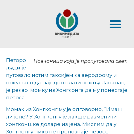
Петоро
Новчаница која је пропутовала свет.
људи је
путовало истим таксијем ка аеродрому и
покушало да заједно плати вожњу. Јапанац
је рекао момку из Хонгконга да му понестаје
пезоса.
Момак из Хонгконг му је одговорио, “Имаш
ли јене? У Хонгконгу је лакше разменити
хонгконшке доларе из јена. Мислим да у
Хонгконгу нико не препознаје пезосе.”