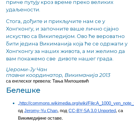
приче путују кроз време преко великих
удаљености.
Стога, дођите и прикључите нам се у
Хонгконгу, и започните ваше лично сјајно
искуство са Википедијом. Ово ће вероватно
бити једина Викиманија која ће се одржати у
Хонгконгу за наших живота, а ми желимо да
вам покажемо све дивоте нашег града.
Џероми-Ју Чан
главни координатор, Викиманија 2013
са енглеског превела: Тања Милошевић
Белешке
„http://commons.wikimedia.org/wiki/File:A_1000_yen_note_t
од
Jeromy-Yu Chan
, под
CC-BY-SA 3.0 Unported
, са
Викимедијине оставе.