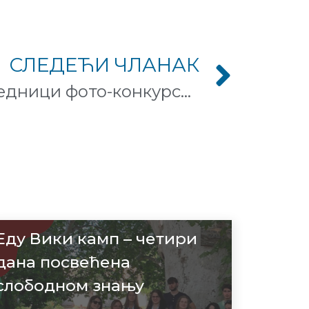
СЛЕДЕЋИ ЧЛАНАК
Проглашени победници фото-конкурса „Вики воли Земљу 2017“ – Врело Грза Маје Стошић најлепша фотографија природе Србије
Еду Вики камп – четири
дана посвећена
слободном знању