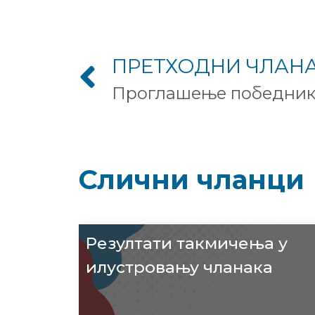
ПРЕТХОДНИ ЧЛАН
Слични чланци
Резултати такмичења у
илустровању чланака