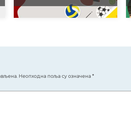
р
ављена.
Неопходна поља су означена
*