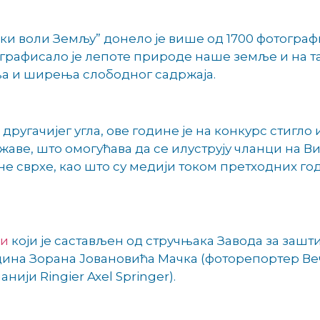
ки воли Земљу” донело је више од 1700 фотогра
ографисало је лепоте природе наше земље и на 
 и ширења слободног садржаја.
ругачијег угла, ове године је на конкурс стигло
ве, што омогућава да се илуструју чланци на Вик
вне сврхе, као што су медији током претходних г
и
који је састављен од стручњака Завода за зашт
ина Зорана Јовановића Мачка (фоторепортер Веч
ији Ringier Axel Springer).