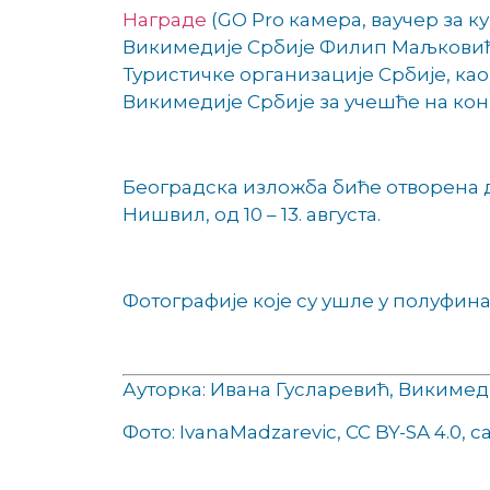
Награде
(GO Pro камера, ваучер за 
Викимедије Србије Филип Маљковић
Туристичке организације Србије, као
Викимедије Србије за учешће на кон
Београдска изложба биће отворена д
Нишвил, од 10 – 13. августа.
Фотографије које су ушле у полуфин
Ауторка: Ивана Гусларевић, Викимед
Фото: IvanaMadzarevic, CC BY-SA 4.0, с