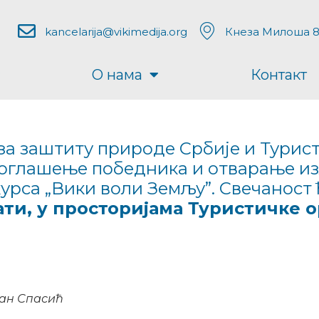
kancelarija@vikimedija.org
Кнеза Милоша 8
О нама
Контакт
за заштиту природе Србије и Турис
проглашење победника и отварање и
урса „Вики воли Земљу”. Свечаност 
8 сати, у просторијама Туристичке
лан Спасић