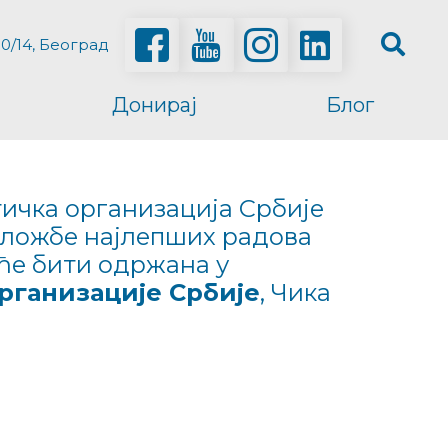
0/14, Београд
Донирај
Блог
тичка организација Србије
зложбе најлепших радова
ће бити одржана у
 организације Србије
, Чика