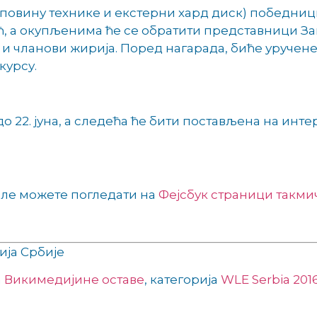
куповину технике и екстерни хард диск) победни
, а окупљенима ће се обратити представници
За
 и чланови жирија. Поред нагарада, биће уручене
курсу.
о 22. јуна, а следећа ће бити постављена на ин
але можете погледати на
Фејсбук страници такм
ија Србије
а
Викимедијине оставе
, категорија
WLE Serbia 201