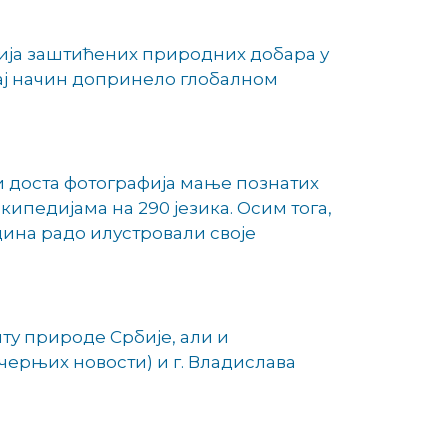
фија заштићених природних добара у
тај начин допринело глобалном
 и доста фотографија мање познатих
ипедијама на 290 језика. Осим тога,
одина радо илустровали своје
иту природе Србије, али и
ерњих новости) и г. Владислава