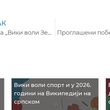
АК
Проглашење победника „Вики воли Земљу 2017“
Вики воли спорт и у 2026.
години на Википедији на
српском