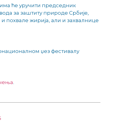
цима ће уручити председник
вода за заштиту природе Србије,
 и похвале жирија, али и захвалнице
тернационалном џез фестивалу
ичења
.
6