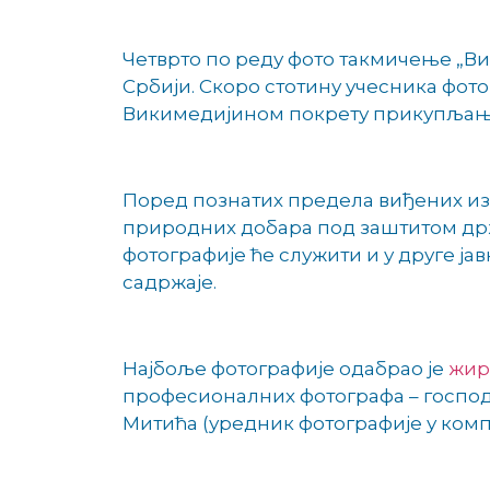
Четврто по реду фото такмичење „Ви
Србији. Скоро стотину учесника фот
Викимедијином покрету прикупљања
Поред познатих предела виђених из д
природних добара под заштитом држа
фотографије ће служити и у друге ја
садржаје.
Најбоље фотографије одабрао је
жир
професионалних фотографа – господ
Митића (уредник фотографије у компан