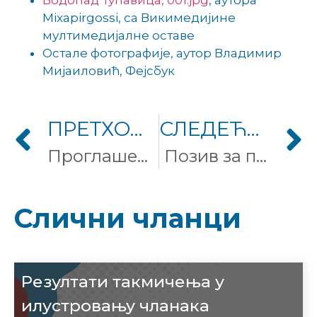
Mixapirgossi, са Викимедијине
мултимедијалне оставе
Остале фотографије, аутор Владимир
Мијаиловић, Фејсбук
ПРЕТХОДНИ ЧЛАНАК
СЛЕДЕЋИ ЧЛАНАК
Проглашење победника и отварање изложбе „Вики воли Земљу“
Позив за подношење предлога пројеката за 2016. годину
Слични чланци
Резултати такмичења у
илустровању чланака