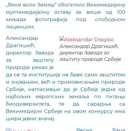
„Вики воли Земљу” обогатило Викимедијину
мултимедијалну оставу за више од 100
хиљада фотографија под слободном
лиценцом.
Александар
Драгишић,
Александар Драгишић,
директор Завода
директор Завода за
заштиту природе Србије
за заштиту
природе рекао је
да се та институција не бави само заштитом
и очувањем, већ и промовисањем природе
Србије, нагласивши да је Србија једна од
најбољих европских земаља по питању
биодиверзитета, те да сарадња са
Викимедијом Србије на овом конкурсу има
шири јавни значај.
Весна Раца