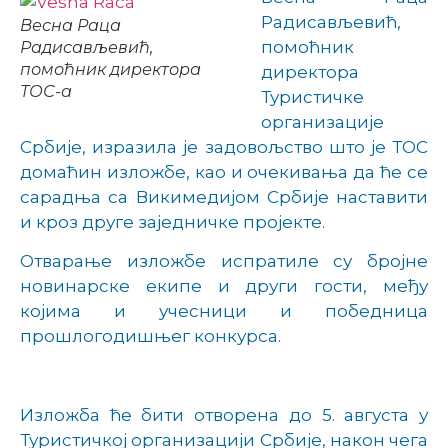
Радисављевић,
Весна Раца
помоћник
Радисављевић,
помоћник директора
директора
ТОС-а
Туристичке
организације
Србије, изразила је задовољство што је ТОС
домаћин изложбе, као и очекивања да ће се
сарадња са Викимедијом Србије наставити
и кроз друге заједничке пројекте.
Отварање изложбе испратиле су бројне
новинарске екипе и други гости, међу
којима и учесници и победница
прошлогодишњег конкурса.
Изложба ће бити отворена до 5. августа у
Туристичкој организацији Србије, након чега