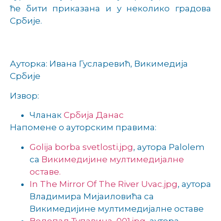
ће бити приказана и у неколико градова
Србије.
Ауторка: Ивана Гусларевић, Викимедија
Србије
Извор:
Чланак
Србија Данас
Напомене о ауторским правима:
Golija borba svetlosti.jpg
, аутора Palolem
са
Викимедијине мултимедијалне
оставе.
In The Mirror Of The River Uvac.jpg
, аутора
Владимира Мијаиловића са
Викимедијине мултимедијалне оставе
Водопад Тупавица, 001.jpg
, аутора