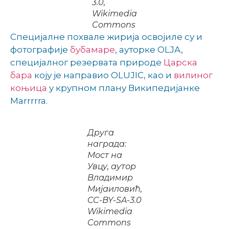
3.0,
Wikimedia
Commons
Специјалне похвале жирија освојиле су и
фотографије
бубамаре
, ауторке OLJA,
специјалног резервата природе
Царска
бара
коју је направио OLUJIC, као и
вилиног
коњица
у крупном плану Википедијанке
Marrrrra.
Друга
награда:
Мост на
Увцу, аутор
Владимир
Мијаиловић,
CC-BY-SA-3.0
Wikimedia
Commons