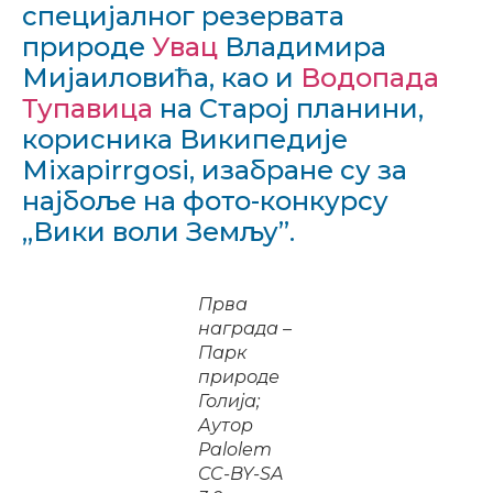
специјалног резервата
природе
Увац
Владимира
Мијаиловића, као и
Водопада
Тупавица
на Старој планини,
корисника Википедије
Mixapirrgosi, изабране су за
најбоље на фото-конкурсу
„Вики воли Земљу”.
Прва
награда –
Парк
природе
Голија;
Аутор
Palolem
CC-BY-SA