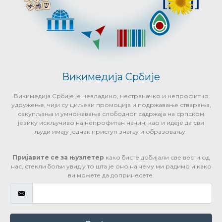
Викимедија Србије
Викимедија Србије је невладино, нестраначко и непрофитно
удружење, чији су циљеви промоција и подржавање стварања,
сакупљања и умножавања слободног садржаја на српском
језику искључиво на непрофитан начин, као и идеје да сви
људи имају једнак приступ знању и образовању.
Пријавите се за њузлетер
како бисте добијали све вести од
нас, стекли бољи увид у то шта је оно на чему ми радимо и како
ви можете да допринесете.