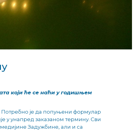
ну
ата који ће се наћи у годишњем
те. Потребно је да попуњени формулар
ије у унапред заказаном термину. Сви
имедијине Задужбине, али и са