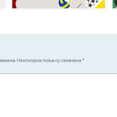
р
ављена.
Неопходна поља су означена
*