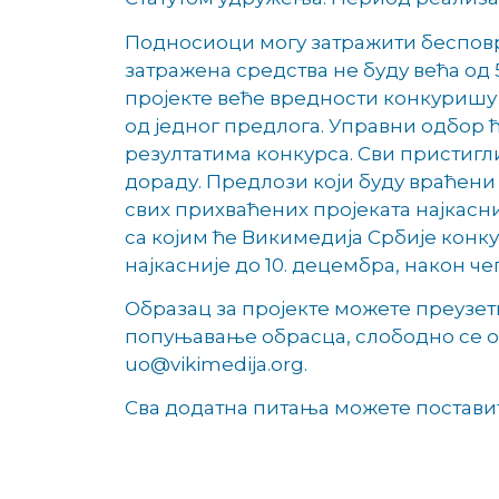
Подносиоци могу затражити бесповра
затражена средства не буду већа од 
пројекте веће вредности конкуришу
од једног предлога. Управни одбор 
резултатима конкурса. Сви пристигли 
дораду. Предлози који буду враћени
свих прихваћених пројеката најкасниј
са којим ће Викимедија Србије кон
најкасније до 10. децембра, након 
Образац за пројекте можете преузе
попуњавање обрасца, слободно се об
uo@vikimedija.org.
Сва додатна питања можете поставити