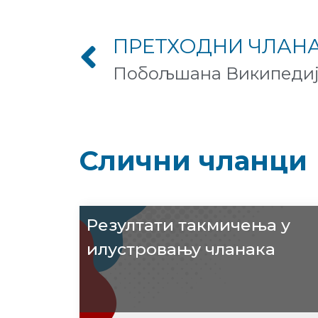
ПРЕТХОДНИ ЧЛАН
Слични чланци
Резултати такмичења у
илустровању чланака