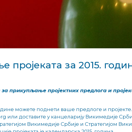
 пројеката за 2015. годи
 за прикупљање пројектних предлога и пројек
. године можете поднети ваше предлоге и пројек
org или доставите у канцеларију Викимедије Срб
Стратегијом Викимедије Србије и Стратегијом Вик
је пројеката је календарска 2015. година.