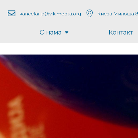
kancelarija@vikimedija.org
Кнеза Милоша 8
О нама
Контакт