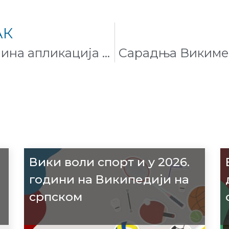
АК
Побољшана Википедијина апликација од сада доступна на Андроиду
Вики воли спорт и у 2026.
години на Википедији на
српском