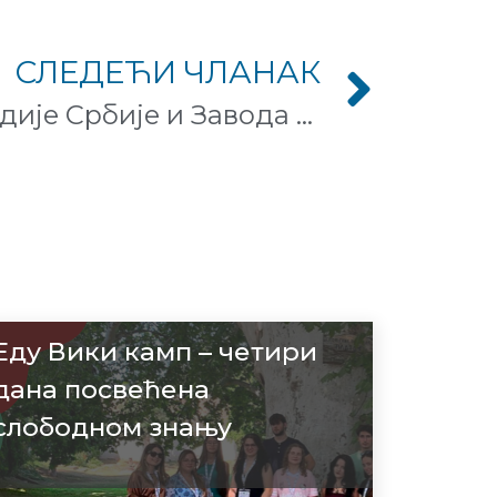
СЛЕДЕЋИ ЧЛАНАК
Сарадња Викимедије Србије и Завода за заштиту природе Србије
Еду Вики камп – четири
дана посвећена
слободном знању