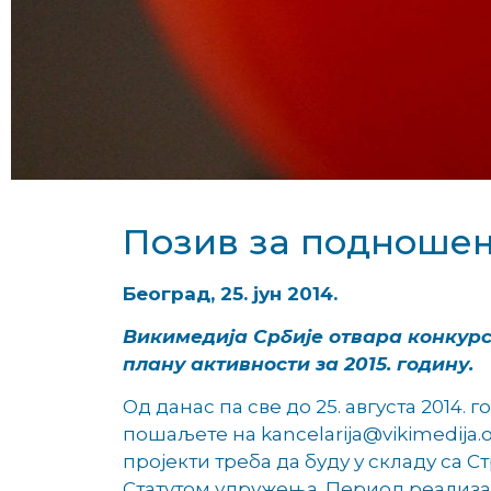
Позив за подношење
Београд, 25. јун 2014.
Викимедија Србије отвара конкурс
плану активности за 2015. годину.
Од данас па све до 25. августа 2014
пошаљете на kancelarija@vikimedija.
пројекти треба да буду у складу са 
Статутом удружења. Период реализаци