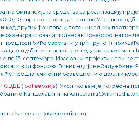
тна финансијска средства за реализацију проје
5.000,00 евра по пројекту. Чланови Управног одб
 и код других фондова и потенцијалних партнер
ће разматрати сваки поднесак понаособ, након че
предлози биће сврстани у три групе: 1) прихваћен
 на дораду биће поново прегледани, након чега 
е до 15. септембра. Изабрани пројекти наћи ће се
курисати код фондова Викимедијине Задужбине. Р
чега ће предлагачи бити обавештени о даљим кора
ти
ОВДЕ
(.
pdf верзија
). Уколико вам је потребна 
ратите Канцеларији на kancelarija@vikimedija.o
 на kancelarija@vikimedija.org