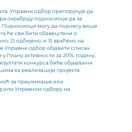
кта. Управни одбор препоручује да
ора охрабрују подносиоце да за
а. Подносиоци могу да поднесу више
га ће сви бити обавештени о
о; 2) одбијено; и 3) враћено на
ће Управни одбор објавити списак
 у Плану активности за 2015. годину,
езултати конкурса биће објављени
цима ка реализацији пројекта.
помоћ за преузимање или
rg или Управном одбору на