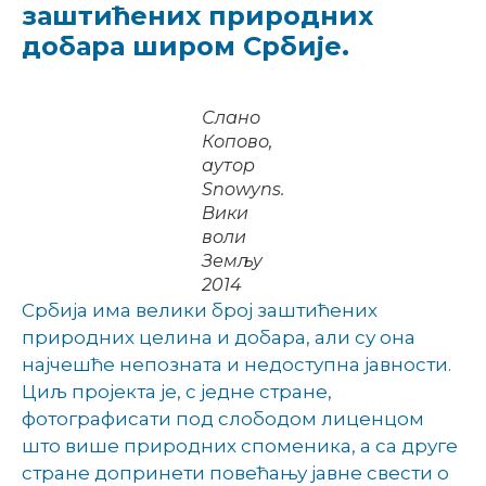
заштићених природних
добара широм Србије.
Слано
Копово,
аутор
Snowyns.
Вики
воли
Земљу
2014
Србија има велики број заштићених
природних целина и добара, али су она
најчешће непозната и недоступна јавности.
Циљ пројекта је, с једне стране,
фотографисати под слободом лиценцом
што више природних споменика, а са друге
стране допринети повећању јавне свести о