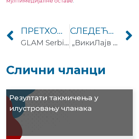
мултимедијалне оставе
.
ПРЕТХОДНИ ЧЛАНАК
СЛЕДЕЋИ ЧЛАНАК
GLAM Serbia – Институције културе отвориле архиве
„ВикиЛајв 2016” – Конференција уредника Википедије
Слични чланци
Резултати такмичења у
илустровању чланака