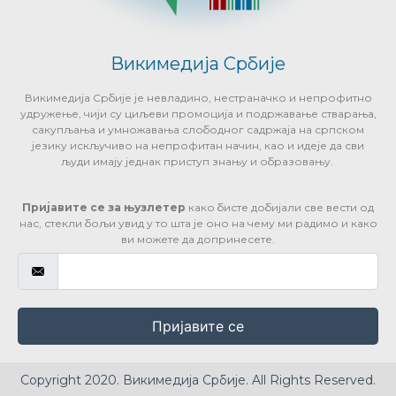
Викимедија Србије
Викимедија Србије је невладино, нестраначко и непрофитно
удружење, чији су циљеви промоција и подржавање стварања,
сакупљања и умножавања слободног садржаја на српском
језику искључиво на непрофитан начин, као и идеје да сви
људи имају једнак приступ знању и образовању.
Пријавите се за њузлетер
како бисте добијали све вести од
нас, стекли бољи увид у то шта је оно на чему ми радимо и како
ви можете да допринесете.
Пријавите се
Copyright 2020. Викимедија Србије. All Rights Reserved.