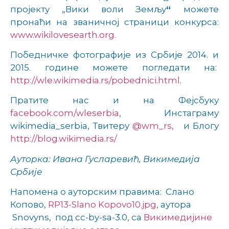
пројекту „Вики воли Земљу
“
можете
пронаћи на званичној страници конкурса:
www.wikilovesearth.org
.
Победничке фотографије из Србије 2014. и
2015. године можете погледати на:
http://wle.wikimedia.rs/pobednici.html
.
Пратите нас и на Фејсбуку
facebook.com/wleserbia
, Инстаграму
wikimedia_serbia, Твитеру
@wm_rs,
и Блогу
http://blog.wikimedia.rs/
Ауторкa: Ивана Гусларевић, Викимедија
Србије
Напомена о ауторским правима: Слано
Копово,
RP13-Slano Kopovo10.jpg
, аутора
Snovyns, под cc-by-sa-3.0, са
Викимедијине