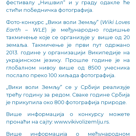
фестивалу „Нишвил“ и у граду одакле ће
стићи победничка фотографија.
Фото-конкурс „Вики воли Земљу” (
Wiki
Loves
Earth
–
WLE
) је међународно годишње
такмичење које се организује у више од 20
земаља. Такмичење је први пут одржано
2013. године у организацији Википедије на
украјинском језику. Прошле године је на
глобалном нивоу више од 8500 учесника
послало преко 100 хиљада фотографија.
„Вики воли Земљу” се у Србији реализује
трећу годину за редом. Сваке године Србија
је прикупила око 800 фотографија природе.
Више информација о конкурсу можете
пронаћи на сајту: www.vikivolizemlju.rs.
Више информација о међународном