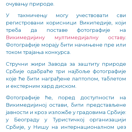
очувању природе.
У такмичењу могу учествовати сви
регистровани корисници Википедије, који
треба да поставе фотографије на
Викимедијину мултимедијалну оставу
.
Фотографије морају бити начињене пре или
током трајања конкурса.
Стручни жири Завода за заштиту природе
Србије одабраће три најбоље фотографије
које ће бити награђене лаптопом, таблетом
и екстерним хард диском.
Фотографије ће, поред доступности на
Викимедијиној остави, бити представљене
јавности и кроз изложбе у градовима Србије:
у Београду у Туристичкој организацији
Србије, у Нишу на интернационалном џез