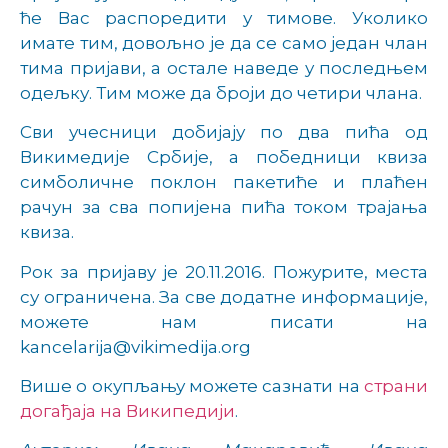
ће Вас распоредити у тимове. Уколико
имате тим, довољно је да се само један члан
тима пријави, а остале наведе у последњем
одељку. Тим може да броји до четири члана.
Сви учесници добијају по два пића од
Викимедије Србије, а победници квиза
симболичне поклон пакетиће и плаћен
рачун за сва попијена пића током трајања
квиза.
Рок за пријаву је 20.11.2016. Пожурите, места
су ограничена. За све додатне информације,
можете нам писати на
kancelarija@vikimedija.org
Више о окупљању можете сазнати на
страни
догађаја на Википедији
.