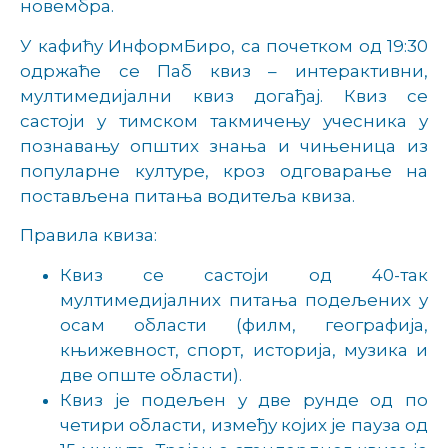
новембра.
У кафићу ИнформБиро, са почетком од 19:30
одржаће се Паб квиз –
интерактивни,
мултимедијални квиз догађај. Квиз се
састоји у тимском такмичењу учесника у
познавању општих знања и чињеница из
популарне културе, кроз одговарање на
постављена питања водитеља квиза.
Правила квиза:
Квиз се састоји од 40-так
мултимедијалних питања подељених у
осам области (филм, географија,
књижевност, спорт, историја, музика и
две опште области).
Квиз је подељен у две рунде од по
четири области, између којих је пауза од