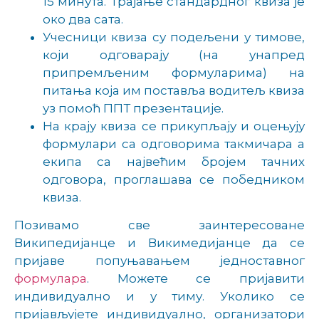
15 минута. Трајање стандардног квиза је
око два сата.
Учесници квиза су подељени у тимове,
који одговарају (на унапред
припремљеним формуларима) на
питања која им поставља водитељ квиза
уз помоћ ППТ презентације.
На крају квиза се прикупљају и оцењују
формулари са одговорима такмичара а
екипа са највећим бројем тачних
одговора, проглашава се победником
квиза.
Позивамо све заинтересоване
Википедијанце и Викимедијанце да се
пријаве попуњавањем једноставног
формулара
.
Можете се пријавити
индивидуално и у тиму. Уколико се
пријављујете индивидуално, организатори