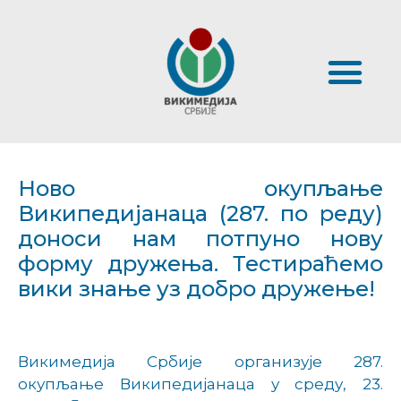
Ново окупљање
Википедијанаца (287. по реду)
доноси нам потпуно нову
форму дружења. Тестираћемо
вики знање уз добро дружење!
Викимедија Србије организује 287.
окупљање Википедијанаца у среду, 23.