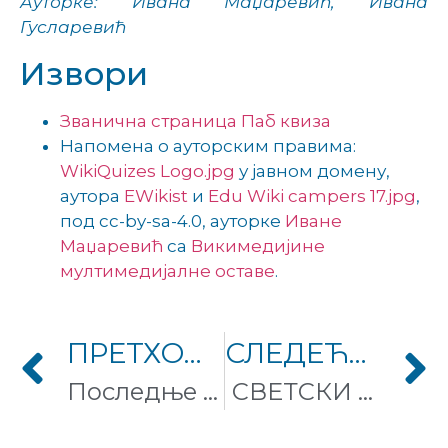
Ауторке: Ивана Маџаревић, Ивана
Гусларевић
Извори
Званична страница Паб квиза
Напомена о ауторским правима:
WikiQuizes Logo.jpg
у јавном домену,
аутора
EWikist
и
Edu Wiki campers 17.jpg
,
под cc-by-sa-4.0, ауторке
Иване
Маџаревић
са
Викимедијине
мултимедијалне оставе
.
ПРЕТХОДНИ ЧЛАНАК
СЛЕДЕЋИ ЧЛАНАК
Последње такмичење у овој години: пишите о живом свету, очекују вас сјајне награде!
СВЕТСКИ ЖИРИ ПРОГЛАСИО: ФОТОГРАФИЈА ИЗ СРБИЈЕ НАЈЛЕПША НА СВЕТУ!