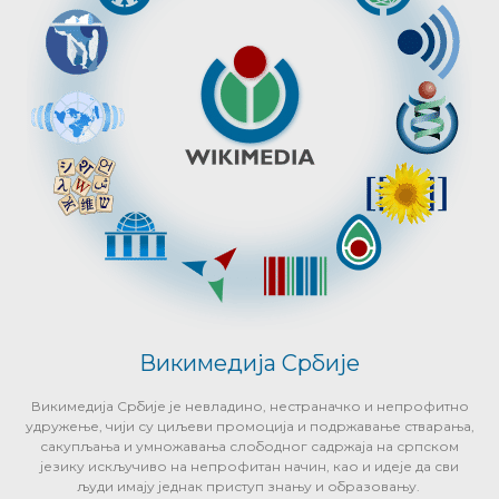
Викимедија Србије
Викимедија Србије је невладино, нестраначко и непрофитно
удружење, чији су циљеви промоција и подржавање стварања,
сакупљања и умножавања слободног садржаја на српском
језику искључиво на непрофитан начин, као и идеје да сви
људи имају једнак приступ знању и образовању.