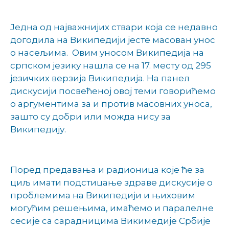
Једна од најважнијих ствари која се недавно
догодила на Википедији јесте масован унос
о насељима. Овим уносом Википедија на
српском језику нашла се на 17. месту од 295
језичких верзија Википедија. На панел
дискусији посвећеној овој теми говорићемо
о аргументима за и против масовних уноса,
зашто су добри или можда нису за
Википедију.
Поред предавања и радионица које ће за
циљ имати подстицање здраве дискусије о
проблемима на Википедији и њиховим
могућим решењима, имаћемо и паралелне
сесије са сарадницима Викимедије Србије