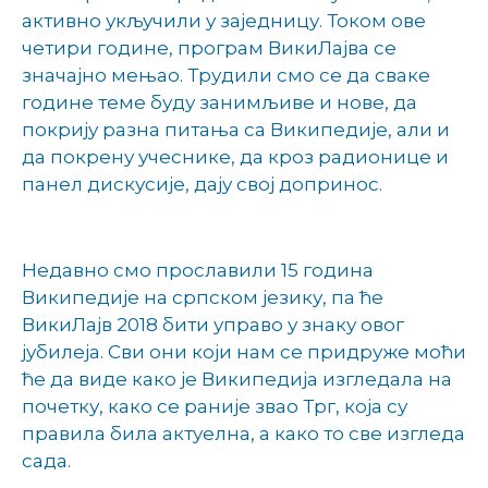
активно укључили у заједницу. Током ове
четири године, програм ВикиЛајва се
значајно мењао. Трудили смо се да сваке
године теме буду занимљиве и нове, да
покрију разна питања са Википедије, али и
да покрену учеснике, да кроз радионице и
панел дискусије, дају свој допринос.
Недавно смо прославили 15 година
Википедије на српском језику, па ће
ВикиЛајв 2018 бити управо у знаку овог
јубилеја. Сви они који нам се придруже моћи
ће да виде како је Википедија изгледала на
почетку, како се раније звао Трг, која су
правила била актуелна, а како то све изгледа
сада.