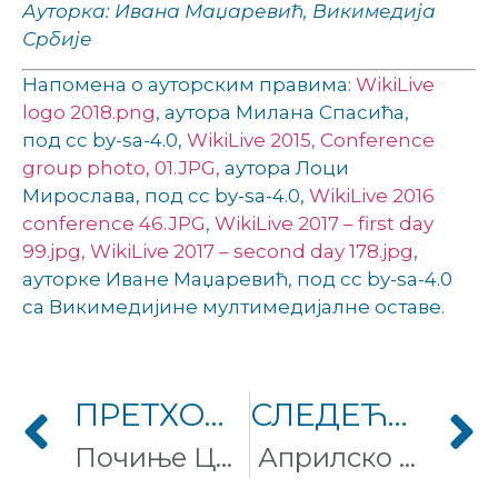
Ауторка: Ивана Маџаревић, Викимедија
Србије
Напомена о ауторским правима:
WikiLive
logo 2018.png
, аутора Милана Спасића,
под cc by-sa-4.0,
WikiLive 2015, Conference
group photo, 01.JPG,
аутора Лоци
Мирослава, под cc by-sa-4.0,
WikiLive 2016
conference 46.JPG
,
WikiLive 2017 – first day
99.jpg,
WikiLive 2017 – second day 178.jpg
,
ауторке Иване Маџаревић, под cc by-sa-4.0
са Викимедијине мултимедијалне оставе.
ПРЕТХОДНИ ЧЛАНАК
СЛЕДЕЋИ ЧЛАНАК
Почиње ЦЕЕ Пролеће 2018
Априлско окупљање Википедијанаца