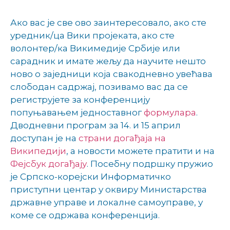
Ако вас је све ово заинтересовало, ако сте
уредник/ца Вики пројеката, ако сте
волонтер/ка Викимедије Србије или
сарадник и имате жељу да научите нешто
ново о заједници која свакодневно увећава
слободан садржај, позивамо вас да се
региструјете за конференцију
попуњавањем једноставног
формулара
.
Дводневни програм за 14. и 15 април
доступан је на
страни догађаја на
Википедији
, а новости можете пратити и на
Фејсбук догађају
. Посебну подршку пружио
је Српско-корејски Информатичко
приступни центар у оквиру Министарства
државне управе и локалне самоуправе, у
коме се одржава конференција.