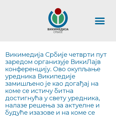
Викимедија Србије четврти пут
заредом организује ВикиЛајв
конференцију. Ово окупљање
уредника Википедије
замишљено је као догађај на
коме се истичу битна
достигнућа у свету уредника,
налазе решења за актуелне и
будуће изазове и на коме се