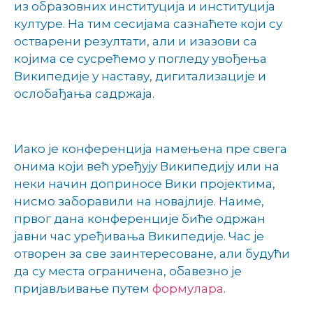
из образовних институција и институција
културе. На тим сесијама сазнаћете који су
остварени резултати, али и изазови са
којима се сусрећемо у погледу увођења
Википедије у наставу, дигитализације и
ослобађања садржаја.
Иако је конференција намењена пре свега
онима који већ уређују Википедију или на
неки начин доприносе Вики пројектима,
нисмо заборавили на новајлије. Наиме,
првог дана конференције биће одржан
јавни час уређивања Википедије. Час је
отворен за све заинтересоване, али будући
да су места ограничена, обавезно је
пријављивање путем
формулара
.