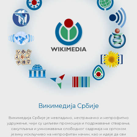
Викимедија Србије
Викимедија Србије је невладино, нестраначко и непрофитно
удружење, чији су циљеви промоција и подржавање стварања,
сакупљања и умножавања слободног садржаја на српском
језику искључиво на непрофитан начин, као и идеје да сви