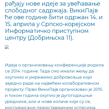
рађају нове идеје за увећавање
слободног садржаја. ВикиЛајв
ће ове године бити одржан 14. и
15. априла у Српско-корејском
Информатичко приступном
центру (Добрињска 11).
Идеја о организовању конференције родила
се 2014. године. Тада смо имали жељу да
окупимо и умрежимо добровољце који
заједно раде на највећем колаборативном
пројекту. Први ВикиЛајв организован је 2015.
и током година окупио је дугогодишње
уреднике, али и нове колаче који су се,
инспирисани представљеним успесима,