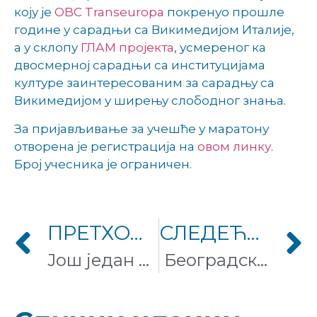
коју је
OBC Transeuropa
покренуо прошле
године у сарадњи са Викимедијом Италије,
а у склопу
ГЛАМ пројекта
, усмереног ка
двосмерној сарадњи са институцијама
културе заинтересованим за сарадњу са
Викимедијом у ширењу слободног знања.
За пријављивање за учешће у маратону
отворена је регистрација на
овом линку
.
Број учесника је ограничен.
ПРЕТХОДНИ ЧЛАНАК
СЛЕДЕЋИ ЧЛАНАК
Још један састанак Википедијанаца – 285. по реду!
Београдски Вики-маратон за слободу медија