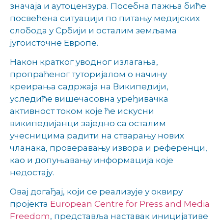
значаја и аутоцензура. Посебна пажња биће
посвећена ситуацији по питању медијских
слобода у Србији и осталим земљама
југоисточне Европе.
Након кратког уводног излагања,
пропраћеног туторијалом о начину
креирања садржаја на Википедији,
уследиће вишечасовна уређивачка
активност током које ће искусни
википедијанци заједно са осталим
учесницима радити на стварању нових
чланака, проверавању извора и референци,
као и допуњавању информација које
недостају.
Овај догађај, који се реализује у оквиру
пројекта
European Centre for Press and Media
Freedom
, представља наставак иницијативе