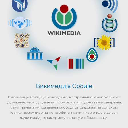
Викимедија Србије
Викимедија Србије је невладино, нестраначко и непрофитно
удружење, чији су циљеви промоција и подржавање стварања,
сакупљања и умножавања слободног садржаја на српском
језику искључиво на непрофитан начин, као и идеје да сви
људи имају једнак приступ знању и образовању.