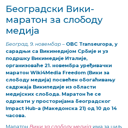
Београдски Вики-
маратон за слободу
медија
Београд, 9. новембар
–
OBC Transeuropa, у
сарадњи са Викимедијом Србије и уз
подршку Викимедије Италије,
организоваће 21. новембра уређивачки
маратон Wiki4Media Freedom (Вики за
слободу медија) посвећен обогаћивању
садржаја Википедије из области
медијских слобода. Маратон ће се
одржати у просторијама београдског
Impact Hub-a (Македонска 21) од 10 до 14
часова.
Маратон
Вики за слободу медија
има за циљ