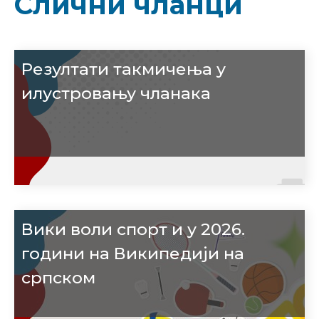
Слични чланци
Резултати такмичења у
илустровању чланака
Вики воли спорт и у 2026.
години на Википедији на
српском