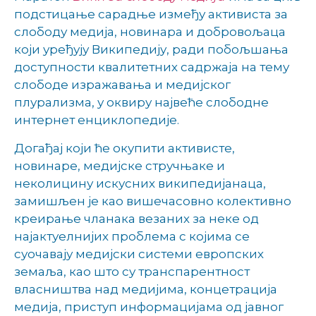
подстицање сарадње између активиста за
слободу медија, новинара и добровољаца
који уређују Википедију, ради побољшања
доступности квалитетних садржаја на тему
слободе изражавања и медијског
плурализма, у оквиру највеће слободне
интернет енциклопедије.
Догађај који ће окупити активисте,
новинаре, медијске стручњаке и
неколицину искусних википедијанаца,
замишљен је као вишечасовно колективно
креирање чланака везаних за неке од
најактуелнијих проблема с којима се
суочавају медијски системи европских
земаља, као што су транспарентност
власништва над медијима, концетрација
медија, приступ информацијама од јавног