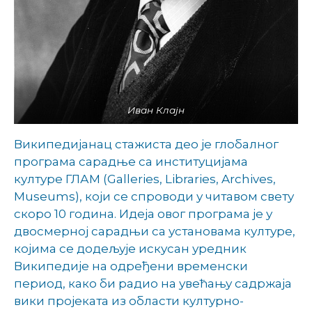
Иван Клајн
Википедијанац стажиста део је глобалног
програма сарадње са институцијама
културе ГЛАМ (Galleries, Libraries, Archives,
Museums), који се спроводи у читавом свету
скоро 10 година. Идеја овог програма је у
двосмерној сарадњи са установама културе,
којима се додељује искусан уредник
Википедије на одређени временски
период, како би радио на увећању садржаја
вики пројеката из области културно-