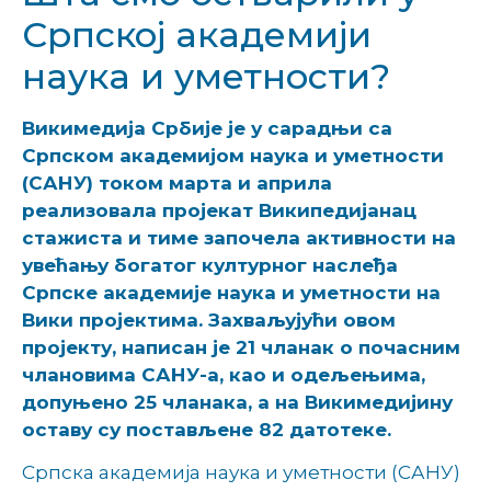
Српској академији
наука и уметности?
Викимедија Србије је у сарадњи са
Српском академијом наука и уметности
(САНУ) током марта и априла
реализовала пројекат Википедијанац
стажиста и тиме започела активности на
увећању богатог културног наслеђа
Српске академије наука и уметности на
Вики пројектима. Захваљујући овом
пројекту, написан је 21 чланак о почасним
члановима САНУ-а, као и одељењима,
допуњено 25 чланака, а на Викимедијину
оставу су постављене 82 датотеке.
Српска академија наука и уметности (САНУ)