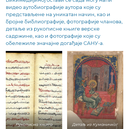
видео аутобиографије аутора које су
представљене на уникатан начин, као и
бројне библиографије, фотографије чланова,
детаље из рукописне књиге верске
садржине, као и фотографије које су
обележиле значајне догађаје САНУ-а.
Рукописна књига
Детаљ из Куманичког