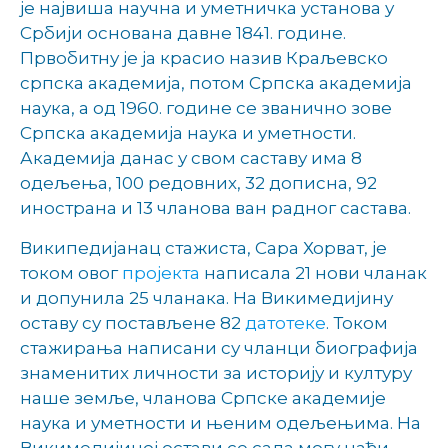
је највиша научна и уметничка установа у
Србији основана давне 1841. године.
Првобитну је ја красио назив Краљевско
српска академија, потом Српска академија
наука, а од 1960. године се званично зове
Српска академија наука и уметности.
Академија данас у свом саставу има 8
одељења, 100 редовних, 32 дописна, 92
инострана и 13 чланова ван радног састава.
Википедијанац стажиста, Сара Хорват, је
током овог
пројекта
написала 21 нови чланак
и допунила 25 чланака. На Викимедијину
оставу су постављене 82
датотеке
. Током
стажирања написани су чланци биографија
знаменитих личности за историју и културу
наше земље, чланова Српске академије
наука и уметности и њеним одељењима. На
Викимедијиној остави се сада могу наћи