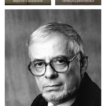
верске садржине
четворојеванђеља