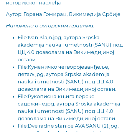
историјског наслеђа
Аутор: Горана Гомирац, Викимедија Србије
Напомена о ауторским правима:
File:Ivan Klajn.jpg, аутора Srpska
akademija nauka i umetnosti (SANU) под
ЦЦ 4.0 дозволама на Викимедијиној
остави.
File:Куманичко четворојеванђеље,
детаљ.jpg, аутора Srpska akademija
nauka i umetnosti (SANU) под ЦЦ 4.0
дозволама на Викимедијиној остави.
File:Рукописна књига верске
садржине.jpg, аутора Srpska akademija
nauka i umetnosti (SANU) под ЦЦ 4.0
дозволама на Викимедијиној остави.
File:Dve radne stanice AVA SANU (2).jpg,