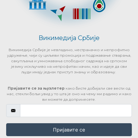
Викимедија Србије
Викимедија Србије је невладино, нестраначко и непрофитно
удружење, чији су циљеви промоција и подржавање стварања,
сакупљања и умножавања слободног садржаја на српском
језику искључиво на непрофитан начин, као и идеје да сви
људи имају једнак приступ знању и образовању.
Пријавите се за њузлетер
како бисте добијали све вести од
нас, стекли бољи увид у то шта је оно на чему ми радимо и како
ви можете да допринесете.
Пријавите се