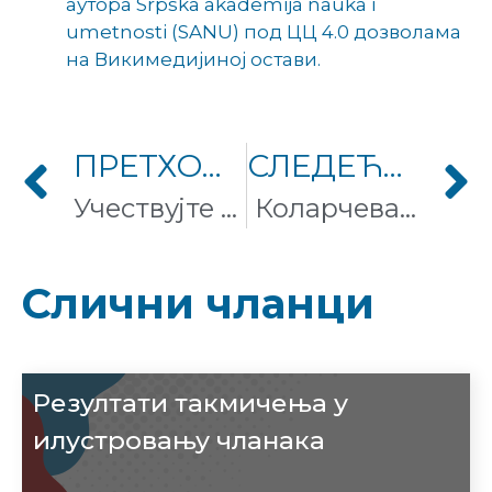
аутора Srpska akademija nauka i
umetnosti (SANU) под ЦЦ 4.0 дозволама
на Викимедијиној остави.
ПРЕТХОДНИ ЧЛАНАК
СЛЕДЕЋИ ЧЛАНАК
Учествујте на међународном такмичењу на Википодацима поводом Међународног дана музеја!
Коларчева задужбина у пуном сјају Википедијанца стажисте!
Слични чланци
Резултати такмичења у
илустровању чланака