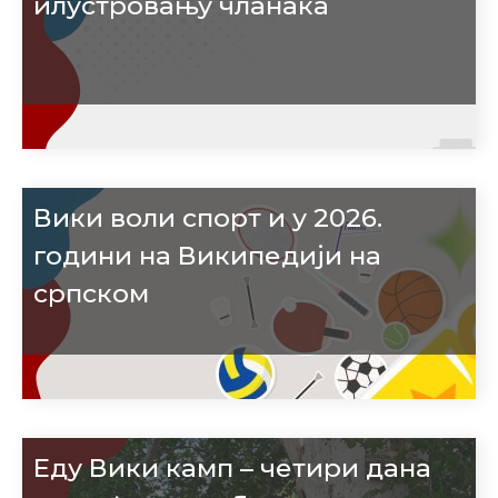
илустровању чланака
Вики воли спорт и у 2026.
години на Википедији на
српском
Еду Вики камп – четири дана