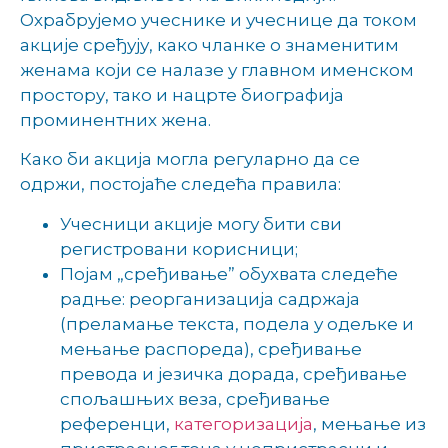
Охрабрујемо учеснике и учеснице да током
акције сређују, како чланке о знаменитим
женама који се налазе у главном именском
простору, тако и нацрте биографија
проминентних жена.
Како би акција могла регуларно да се
одржи, постојаће следећа правила:
Учесници акције могу бити сви
регистровани корисници;
Појам „сређивање” обухвата следеће
радње: реорганизација садржаја
(преламање текста, подела у одељке и
мењање распореда), сређивање
превода и језичка дорада, сређивање
спољашњих веза, сређивање
референци,
категоризација
, мењање из