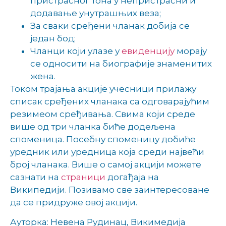
пристрасног тона у непристрасни и
додавање унутрашњих веза;
За сваки сређени чланак добија се
један бод;
Чланци који улазе у
евиденцију
морају
се односити на биографије знаменитих
жена.
Током трајања акције учесници прилажу
списак сређених чланака са одговарајућим
резимеом сређивања. Свима који среде
више од три чланка биће додељена
споменица. Посебну споменицу добиће
уредник или уредница која среди највећи
број чланака. Више о самој акцији можете
сазнати на
страници
догађаја на
Википедији. Позивамо све заинтересоване
да се придруже овој акцији.
Ауторка: Невена Рудинац, Викимедија