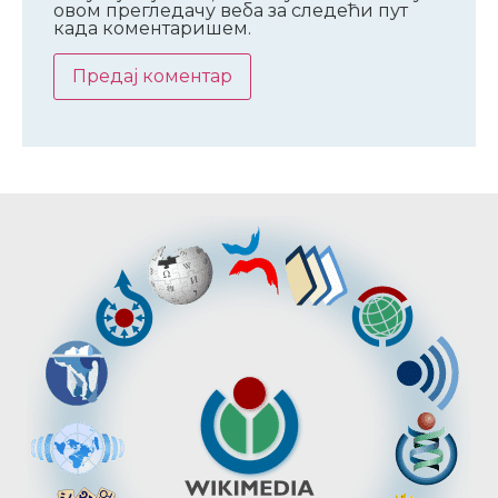
овом прегледачу веба за следећи пут
када коментаришем.