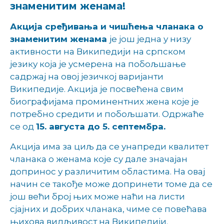
знаменитим женама!
Акција сређивања и чишћења чланака о
знаменитим женама
je још једна у низу
активности на Википедији на српском
језику која је усмерена на побољшање
садржај на овој језичкој варијанти
Википедије. Акција је посвећена свим
биографијама проминентних жена које је
потребно средити и побољшати. Одржаће
се од
15. августа до 5. септембра.
Акција има за циљ да се унапреди квалитет
чланака о женама које су дале значајaн
допринос у различитим областима. На овај
начин се такође може допринети томе да се
још већи број њих може наћи на листи
сјајних и добрих чланака, чиме се повећава
њихова видљивост на Википедији.