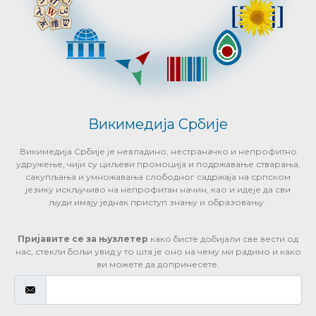
Викимедија Србије
Викимедија Србије је невладино, нестраначко и непрофитно
удружење, чији су циљеви промоција и подржавање стварања,
сакупљања и умножавања слободног садржаја на српском
језику искључиво на непрофитан начин, као и идеје да сви
људи имају једнак приступ знању и образовању.
Пријавите се за њузлетер
како бисте добијали све вести од
нас, стекли бољи увид у то шта је оно на чему ми радимо и како
ви можете да допринесете.