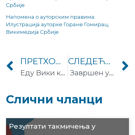
Србије
Напомена о ауторским правима:
Илустрација ауторке Горане Гомирац,
Викимедија Србије
ПРЕТХОДНИ ЧЛАНАК
СЛЕДЕЋИ ЧЛАНАК
Еду Вики камп 2022: Поново на окупу
Завршен уређивачки маратон о савременој уметности
Слични чланци
Резултати такмичења у