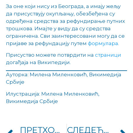
За оне који нису из Београда, а имају жељу
да присуствују окупљању, обезбеђена су
одређена средства за рефундирање путних
трошкова. Имајте у виду да су средства
ограничена. Сви заинтересовани могу да се
пријаве за рефундацију путем
формулара
.
Присуство можете потврдити на
страници
догађаја на Википедији.
Ауторка: Милена Миленковић, Викимедија
Србије
Илустрација: Милена Миленковић,
Викимедија Србије
ПРЕТХОДНИ ЧЛАНАК
СЛЕДЕЋИ ЧЛАНАК