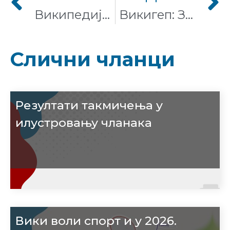
Википедија на српском језику опет на врху светских Вики заједница #1Lib1Ref
Викигеп: Заједно за равноправност кроз уређивачки маратон
Слични чланци
Резултати такмичења у
илустровању чланака
Вики воли спорт и у 2026.