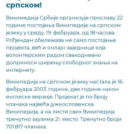
српском!
Викимедија Србије организује прославу 22
године постојања Википедије на српском
језику у среду, 19. фебруара, од 18 часова.
Рођендан обележава не само постојање
пројекта, већ и онлајн заједнице која
волонтерским радом свакодневно
доприноси ширењу слободног знања на
интернету.
Википедија на српском језику настала је 16.
фебруара 2003. године, две године након
енглеске верзије. Пројекат је по броју
чланака највећа јужнословенска
Википедија, а на листи свих Википедија
тренутно заузима 21. место. Тренутно броји
701.817 чланака.