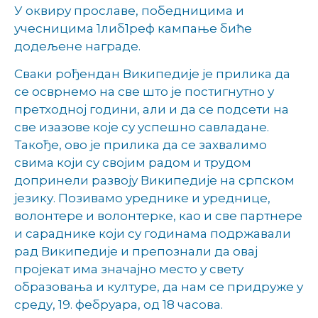
У оквиру прославе, победницима и
учесницима 1либ1реф кампање биће
додељене награде.
Сваки рођендан Википедије је прилика да
се осврнемо на све што је постигнутно у
претходној години, али и да се подсети на
све изазове које су успешно савладане.
Такође, ово је прилика да се захвалимо
свима који су својим радом и трудом
допринели развоју Википедије на српском
језику. Позивамо уреднике и уреднице,
волонтере и волонтерке, као и све партнере
и сараднике који су годинама подржавали
рад Википедије и препознали да овај
пројекат има значајно место у свету
образовања и културе, да нам се придруже у
среду, 19. фебруара, од 18 часова.