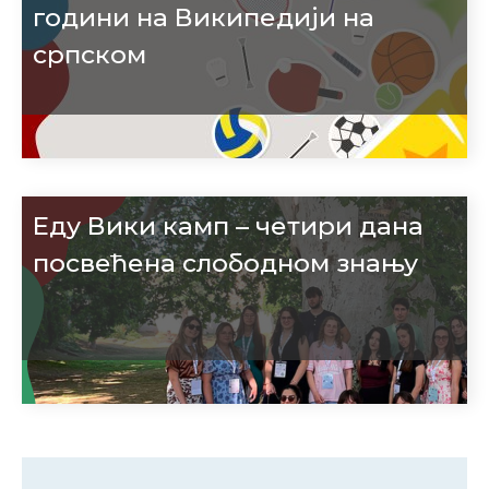
години на Википедији на
српском
Еду Вики камп – четири дана
посвећена слободном знању