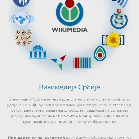
Викимедија Србије
Викимедија Србије је невладино, нестраначко и непрофитно
удружење, чији су циљеви промоција и подржавање стварања,
сакупљања и умножавања слободног садржаја на српском
језику искључиво на непрофитан начин, као и идеје да сви
људи имају једнак приступ знању и образовању.
Пријавите се за њузлетер
како бисте добијали све вести од