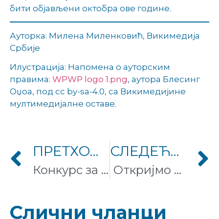
бити објављени октобра ове године.
Ауторка: Милена Миленковић, Викимедија
Србије
Илустрација: Напомена о ауторским
правима:
WPWP logo 1.png
, аутора Блесинг
Оџоа, под cc by-sa-4.0, са Викимедијине
мултимедијалне оставе.
ПРЕТХОДНИ ЧЛАНАК
СЛЕДЕЋИ ЧЛАНАК
Конкурс за реализацију и финансирање волонтерских пројеката Викимедије Србије 2025.
Откријмо заједно Азију!
Слични чланци