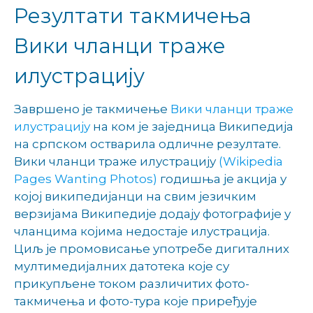
Резултати такмичења
Вики чланци траже
илустрацију
Завршено је такмичење
Вики чланци траже
илустрацију
на ком је заједница Википедија
на српском остварила одличне резултате.
Вики чланци траже илустрацију
(Wikipedia
Pages Wanting Photos)
годишња је акција у
којој википедијанци на свим језичким
верзијама Википедије додају фотографије у
чланцима којима недостаје илустрација.
Циљ је промовисање употребе дигиталних
мултимедијалних датотека које су
прикупљене током различитих фото-
такмичења и фото-тура које приређује