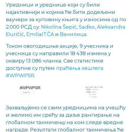
Уредници и уреднице који су били
најактивнији и којима ће бити додељени
ваучери за куповину књига у износима од по
2.000 РСД су:
Nikolina Šepić
,
Sadko
,
Aleksandra
Đuričić
,
EmiliaITČA
и
Ванилица
.
Током овогодишње акције, 9 учесника и
учесница су направили 18 438 измена у
оквиру 13 086 чланка. Све статистике
доступне су путем
праћења хештега
#WPWPSR
.
Захваљујемо се свим уредницима на учешћу
и желимо им срећу за даље рангирање на
глобалном такмичењу на ком следе вредне
награде. Резултати глобалног такмичења ће