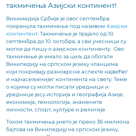
такмичења Азијски континент!
Викимедија Србије је овог септембра
покренула такмичење под називом
Азијски
континтент
. Такмичење је трајало од 10.
септембра до 10. октобра, а сви учесници су
могли да пишу о азијском континенту. Ово
такмичење је имало за циљ да обогати
Википедију на српском језику чланцима
који покривају разноврсне аспекте највећег
и најнасељенијег континента на свету. Теме
о којима су могли писати уредници и
уреднице јесу историја и географија Азије,
економија, технологија, знамените
личности, спорт, културе и религије.
Током такмичења унето је преко 36 милиона
бајтова на Википедију на српском језику,