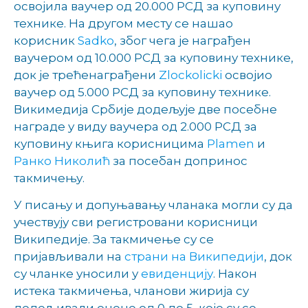
освојила ваучер од 20.000 РСД за куповину
технике. На другом месту се нашао
корисник
Sadko
, због чега је награђен
ваучером од 10.000 РСД за куповину технике,
док је трећенаграђени
Zlockolicki
освојио
ваучер од 5.000 РСД за куповину технике.
Викимедија Србије додељује две посебне
награде у виду ваучера од 2.000 РСД за
куповину књига корисницима
Plamen
и
Ранко Николић
за посебан допринос
такмичењу.
У писању и допуњавању чланака могли су да
учествују сви регистровани корисници
Википедије. За такмичење су се
пријављивали на
страни на Википедији
, док
су чланке уносили у
евиденцију
. Након
истека такмичења, чланови жирија су
додељивали оцене од 0 до 5, које су се