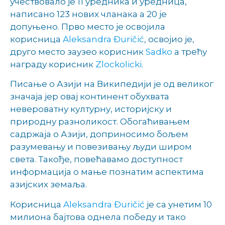
учествовало је 11 уредника и уредница,
написано 123 нових чланака а 20 је
допуњено. Прво место је освојила
корисница
Aleksandra Đuričić
, освојио је,
друго место заузеo корисник
Sadko
а трећу
награду корисник
Zlockolicki
.
Писање о Азији на Википедији је од великог
значаја јер овај континент обухвата
невероватну културну, историјску и
природну разноликост. Обогаћивањем
садржаја о Азији, доприносимо бољем
разумевању и повезивању људи широм
света. Такође, повећавамо доступност
информација о мање познатим аспектима
азијских земаља.
Корисница
Aleksandra Đuričić
је са унетим 10
милиона бајтова однела победу и тако