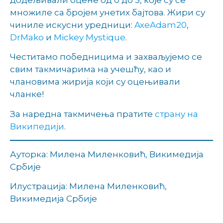
множиле са бројем унетих бајтова. Жири су
чиниле искусни уредници:
AxeAdam20
,
DrMako
и
Mickey Mystique
.
Честитамо победницима и захваљујемо се
свим такмичарима на учешћу, као и
члановима жирија који су оцењивали
чланке!
За наредна такмичења пратите
страну на
Википедији
.
Ауторка: Милена Миленковић, Викимедија
Србије
Илустрација: Милена Миленковић,
Викимедија Србије