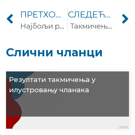
ПРЕТХОДНИ ЧЛАНАК
СЛЕДЕЋИ ЧЛАНАК
Најбољи резултат на глобалном нивоу!
Такмичење У свету Флоре и Фауне на Википедији на српском језику!
Слични чланци
Резултати такмичења у
илустровању чланака