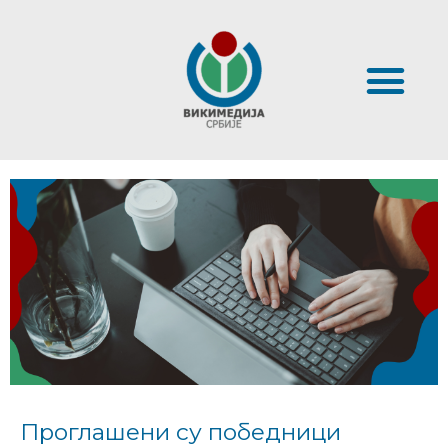
Проглашени су победници