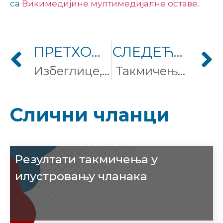
са
Викимедијине мултимедијалне оставе
.
ПРЕТХОДНИ ЧЛАНАК
СЛЕДЕЋИ ЧЛАНАК
Избеглице, култура и знање: уређујемо заједно!
Такмичење Вики чланци траже илустрацију 2024 је пред вама!
Слични чланци
Резултати такмичења у
илустровању чланака