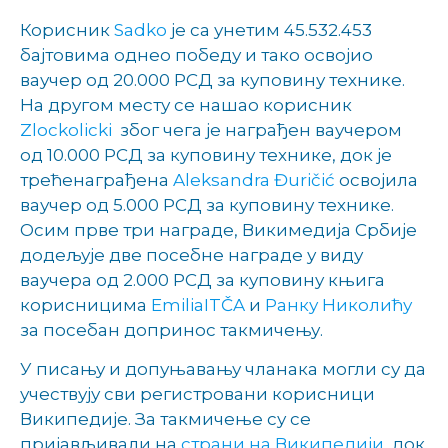
Корисник
Sadko
је са унетим 45.532.453
бајтовима однео победу и тако освојио
ваучер од 20.000 РСД за куповину технике.
На другом месту се нашао корисник
Zlockolicki
због чега је награђен ваучером
од 10.000 РСД за куповину технике, док је
трећенаграђенa
Aleksandra Đuričić
освојила
ваучер од 5.000 РСД за куповину технике.
Осим прве три награде, Викимедија Србије
додељује две посебне награде у виду
ваучера од 2.000 РСД за куповину књига
корисницима
EmiliaITČA
и
Ранку Николићу
за посебан допринос такмичењу.
У писању и допуњавању чланака могли су да
учествују сви регистровани корисници
Википедије. За такмичење су се
пријављивали на
страни на Википедији
, док