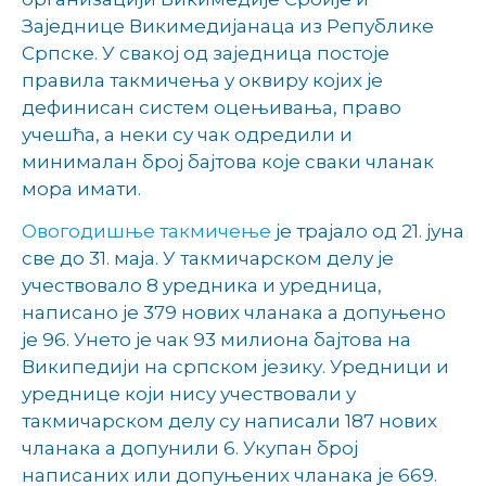
Заједнице Викимедијанаца из Републике
Српске. У свакој од заједница постоје
правила такмичења у оквиру којих је
дефинисан систем оцењивања, право
учешћа, а неки су чак одредили и
минималан број бајтова које сваки чланак
мора имати.
Овогодишње такмичење
је трајало од 21. јуна
све до 31. маја. У такмичарском делу је
учествовало 8 уредника и уредница,
написано је 379 нових чланака а допуњено
је 96. Унето је чак 93 милиона бајтова на
Википедији на српском језику. Уредници и
уреднице који нису учествовали у
такмичарском делу су написали 187 нових
чланака а допунили 6. Укупан број
написаних или допуњених чланака је 669.