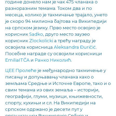
године донело нам је чак 475 чланака о
разноразним темама. Током два и по
месеца, колико је такмичање трајало, унето
је скоро 94 милиона бајтова на Википедији
на српском језику. Прво место освојио је
корисник
Sadko
, друго место заузеo
корисник
Zlockolicki
а трећу награду је
освојила корисница
Aleksandra Đuričić
.
Посебне награде су освојили корисници
EmiliaITČA
и
Ранко Николић
.
ЦЕЕ Пролеће
је међународно такмичење у
писању и допуњавању чланака како о
земљама Средње и Источне Европе, тако и о
свим темама из ових земаља – историји,
географији, глуми, музици, књижевности,
спорту, кухињи и сл. На Википедији на
српском одржано је десети пут у
организацији Викимедије Србије и