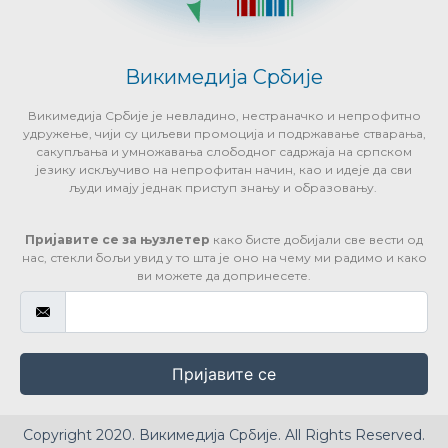
Викимедија Србије
Викимедија Србије је невладино, нестраначко и непрофитно
удружење, чији су циљеви промоција и подржавање стварања,
сакупљања и умножавања слободног садржаја на српском
језику искључиво на непрофитан начин, као и идеје да сви
људи имају једнак приступ знању и образовању.
Пријавите се за њузлетер
како бисте добијали све вести од
нас, стекли бољи увид у то шта је оно на чему ми радимо и како
ви можете да допринесете.
Пријавите се
Copyright 2020. Викимедија Србије. All Rights Reserved.