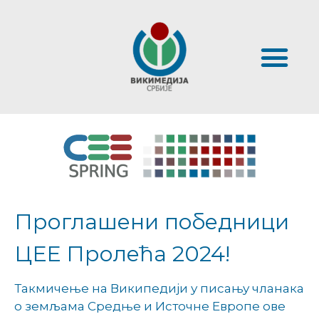
Проглашени победници
ЦЕЕ Пролећа 2024!
Такмичење на Википедији у писању чланака
о земљама Средње и Источне Европе ове