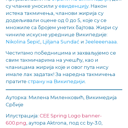
су чланке уносили у
евиденцију
. Након
истека такмичења, чланови жирија су
додељивали оцене од 0 до 5, које су се
множиле са бројем унетих бајтова. Жири су
чиниле искусне уреднице Википедије:
Nikolina Šepić
,
Ljiljana Sundać
и
Jeeleeenaaa
.
Честитамо победницима и захваљујемо се
свим такмичарима на учешћу, као и
чланицама жирија које и овог пута нису
имале лак задатак! За наредна такмичења
пратите
страну на Википедији
.
Ауторка: Милена Миленковић, Викимедија
Србије
Илустрација:
CEE Spring Logo banner-
600.png
, аутора Aktrona, под cc by-3.0,