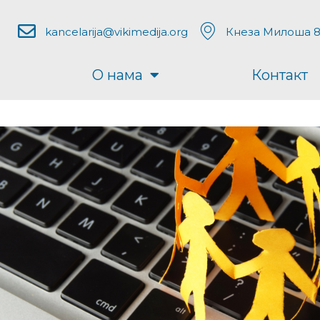
kancelarija@vikimedija.org
Кнеза Милоша 8
О нама
Контакт