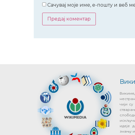
Сачувај моје име, е-пошту и веб 
Вики
Виким
нестра
чији с
ствар
слобод
искључ
идеје д
знању 