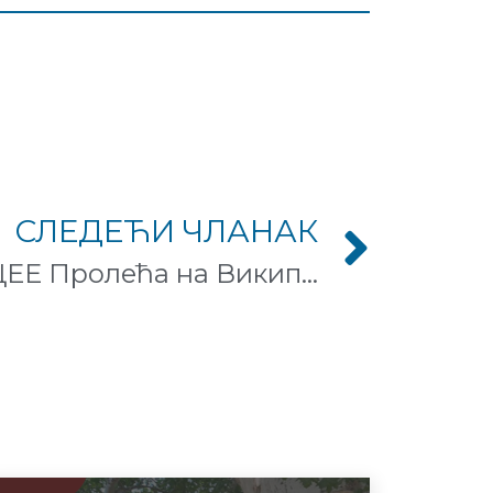
СЛЕДЕЋИ ЧЛАНАК
Рекордан успех ЦЕЕ Пролећа на Википедији на српском