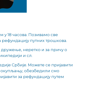
м у 18 часова. Позивамо све
а рефундацију путних трошкова.
 дружење, неретко и за причу о
икипедији и сл.
медије Србије. Можете се пријавити
ју окупљању, обезбедили смо
ијавити за рефундацију путем