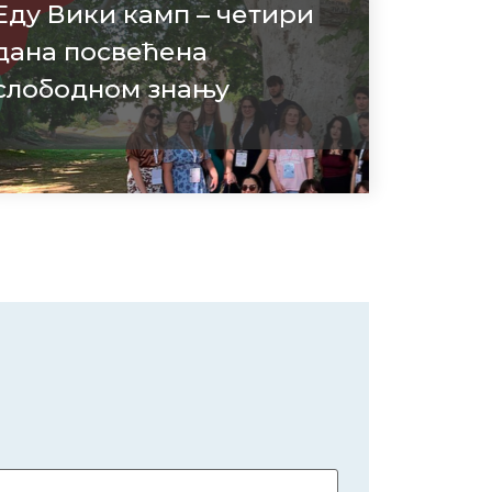
Еду Вики камп – четири
дана посвећена
слободном знању