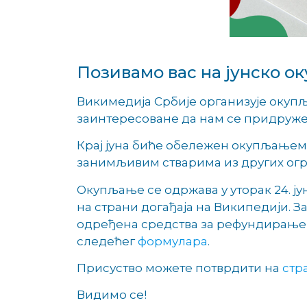
Позивамо вас на јунско 
Викимедија Србије организује окупља
заинтересоване да нам се придруже, 
Крај јуна биће обележен окупљањем 
занимљивим стварима из других огр
Окупљање се одржава у уторак 24. ју
на страни догађаја на Википедији. З
одређена средства за рефундирање п
следећег
формулара
.
Присуство можете потврдити на
стр
Видимо се!