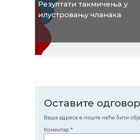
Резултати такмичења у
илустровању чланака
Оставите одгово
Ваша адреса е-поште неће бити обј
Коментар
*