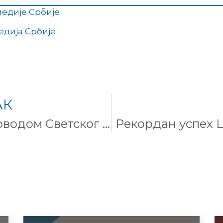
едије Србије
едија Србије
АК
Уређивачки маратон поводом Светског дана избеглица