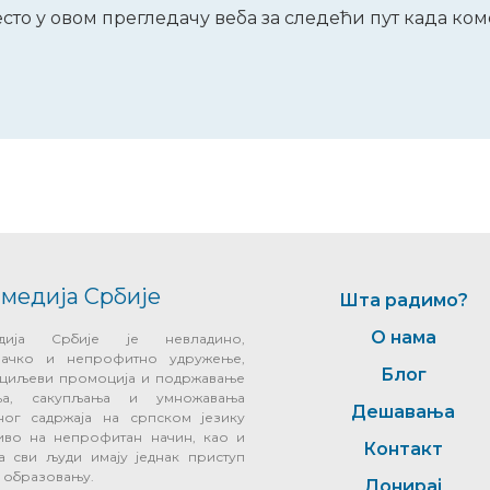
место у овом прегледачу веба за следећи пут када к
медија Србије
Шта радимо?
О нама
едија Србије је невладино,
начко и непрофитно удружење,
Блог
у циљеви промоција и подржавање
ања, сакупљања и умножавања
Дешавања
ног садржаја на српском језику
иво на непрофитан начин, као и
Контакт
а сви људи имају једнак приступ
и образовању.
Донирај