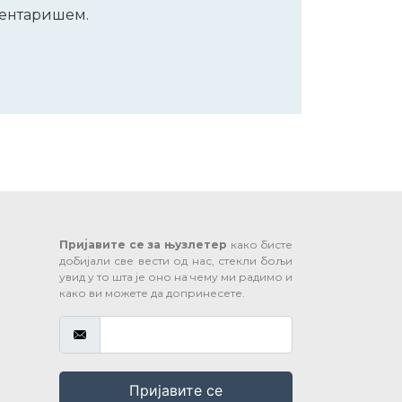
оментаришем.
Пријавите се за њузлетер
како бисте
добијали све вести од нас, стекли бољи
увид у то шта је оно на чему ми радимо и
како ви можете да допринесете.
Пријавите се