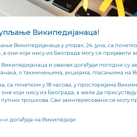
окупљање Википедијанаца!
ње Википедијанаца у уторак, 24. јуна, са почетко
а они који нису из Београда могу се пријавити з
Википедијанаца и овакви догађаји погодни су за
анака, о такмичењима, акцијама, гласањима на В
на, са почетком у 18 часова, у просторијама Вики
а оне који нису из Београда, а желе да присуству
утних трошкова. Сви заинтересовани се могу пр
ани
догађаја на Википедији.