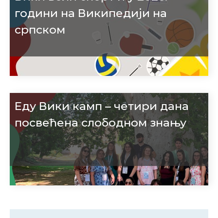
години на Википедији на
српском
Еду Вики камп – четири дана
посвећена слободном знању