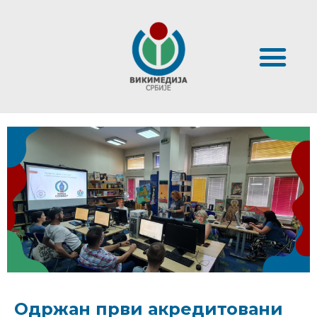
Одржан први акредитовани