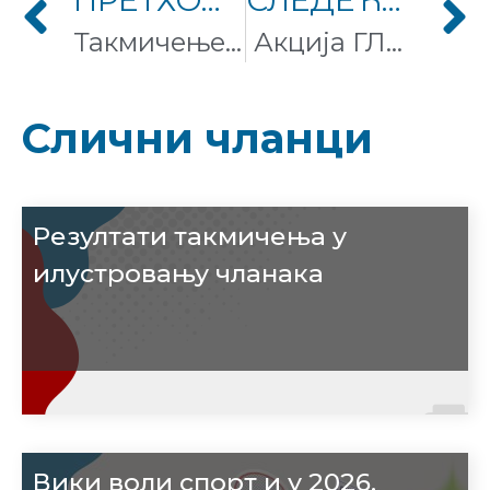
ПРЕТХОДНИ ЧЛАНАК
СЛЕДЕЋИ ЧЛАНАК
Такмичење Вики чланци траже илустрацију 2025.
Акција ГЛАМурозни Википодаци 3
Слични чланци
Резултати такмичења у
илустровању чланака
Вики воли спорт и у 2026.