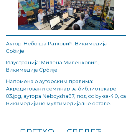
Аутор: Небојша Ратковић, Викимедија
Србије
Илустрација: Милена Миленковић,
Викимедија Србије
Напомена о ауторским правима:
Акредитовани семинар за библиотекаре
03.jpg, аутора Neboysha87, под cc by-sa-4.0, са
Викимедијине мултимедијалне оставе.