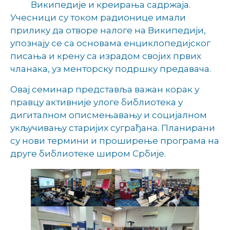
Википедије и креирања садржаја.
Учесници су током радионице имали
прилику да отворе налоге на Википедији,
упознају се са основама енциклопедијског
писања и крену са израдом својих првих
чланака, уз менторску подршку предавача.
Овај семинар представља важан корак у
правцу активније улоге библиотека у
дигиталном описмењавању и социјалном
укључивању старијих суграђана. Планирани
су нови термини и проширење програма на
друге библиотеке широм Србије.