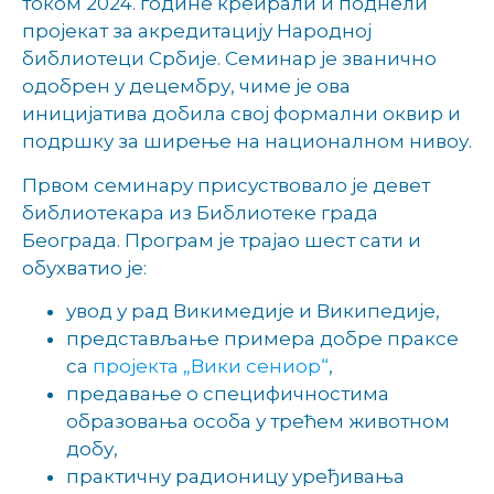
током 2024. године креирали и поднели
пројекат за акредитацију Народној
библиотеци Србије. Семинар је званично
одобрен у децембру, чиме је ова
иницијатива добила свој формални оквир и
подршку за ширење на националном нивоу.
Првом семинару присуствовало је девет
библиотекара из Библиотеке града
Београда. Програм је трајао шест сати и
обухватио је:
увод у рад Викимедије и Википедије,
представљање примера добре праксе
са
пројекта „Вики сениор“
,
предавање о специфичностима
образовања особа у трећем животном
добу,
практичну радионицу уређивања