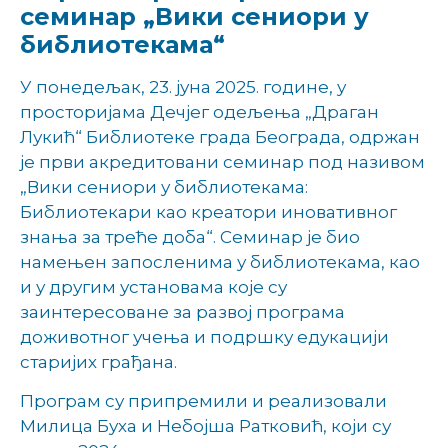
семинар „Вики сениори у
библиотекама“
У понедељак, 23. јуна 2025. године, у
просторијама Дечјег одељења „Драган
Лукић“ Библиотеке града Београда, одржан
је први акредитовани семинар под називом
„Вики сениори у библиотекама:
Библиотекари као креатори иновативног
знања за треће доба“. Семинар је био
намењен запосленима у библиотекама, као
и у другим установама које су
заинтересоване за развој програма
доживотног учења и подршку едукацији
старијих грађана.
Програм су припремили и реализовали
Милица Буха и Небојша Ратковић, који су