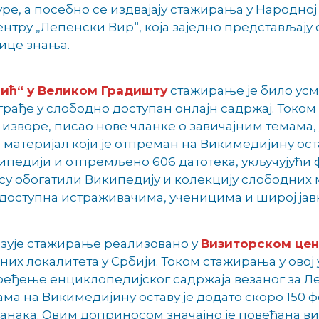
уре, а посебно се издвајају стажирања у Народно
нтру „Лепенски Вир“, која заједно представљају
нице знања.
џић“ у Великом Градишту
стажирање је било усм
грађе у слободно доступан онлајн садржај. Током
зворе, писао нове чланке о завичајним темама, 
материјал који је отпреман на Викимедијину оста
кипедији и отпремљено 606 датотека, укључујући
 су обогатили Википедију и колекцију слободних
доступна истраживачима, ученицима и широј јав
езује стажирање реализовано у
Визиторском цен
них локалитета у Србији. Током стажирања у ово
пређење енциклопедијског садржаја везаног за 
ама на Викимедијину оставу је додато скоро 150 ф
анака. Овим доприносом значајно је повећана ви