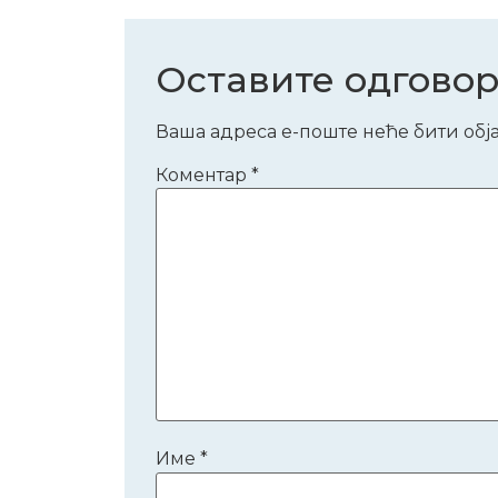
Оставите одгово
Ваша адреса е-поште неће бити обј
Коментар
*
Име
*