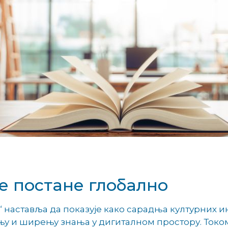
е постане глобално
“ наставља да показује како сарадња културних 
у и ширењу знања у дигиталном простору. Током