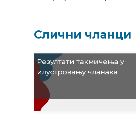
Слични чланци
Резултати такмичења у
илустровању чланака