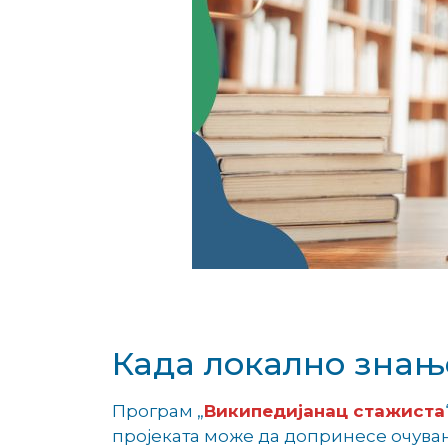
Када локално знањ
Програм „
Википедијанац стажиста
пројеката може да допринесе очувањ