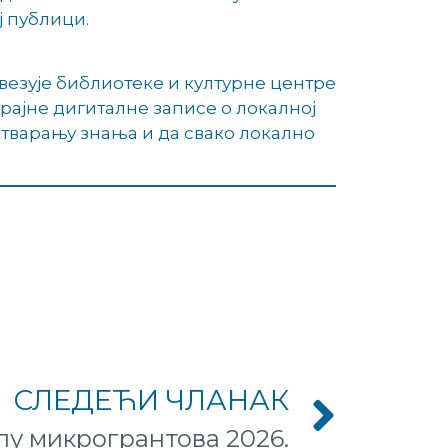
ј публици.
овезује библиотеке и културне центре
ајне дигиталне записе о локалној
отварању знања и да свако локално
СЛЕДЕЋИ ЧЛАНАК
лу микрогрантова 2026.