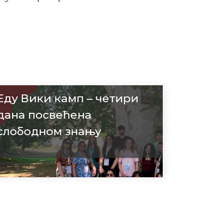
Еду Вики камп – четири
дана посвећена
слободном знању