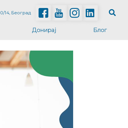
0/14, Београд
Донирај
Блог