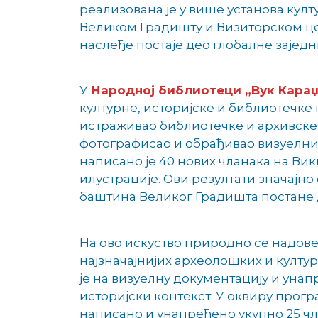
реализована је у више установа култ
Великом Градишту и Визиторском це
наслеђе постаје део глобалне зајед
У
Народној библиотеци „Вук Кара
културне, историјске и библиотечке 
истраживао библиотечке и архивске и
фотографисао и обрађивао визуелни 
написано је 40 нових чланака на Ви
илустрације. Ови резултати значајно
баштина Великог Градишта постане 
На ово искуство природно се надов
најзначајнијих археолошких и култур
је на визуелну документацију и уна
историјски контекст. У оквиру прогр
написано и унапређено укупно 25 чл