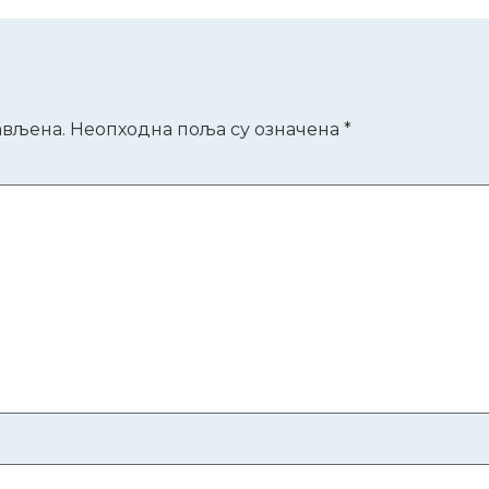
р
ављена.
Неопходна поља су означена
*