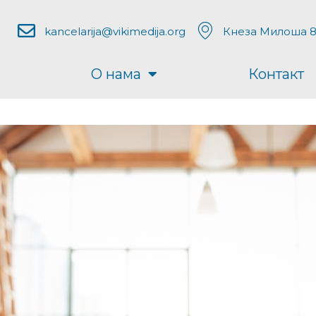
kancelarija@vikimedija.org
Кнеза Милоша 8
О нама
Контакт