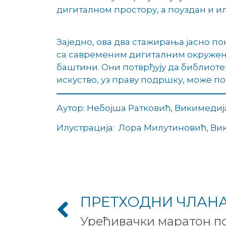
дигиталном простору, а поуздан и и
Заједно, ова два стажирања јасно по
са савременим дигиталним окружење
баштини. Они потврђују да библиотек
искуство, уз праву подршку, може по
Аутор: Небојша Ратковић, Викимедиј
Илустрација: Лора Милутиновић, Ви
ПРЕТХОДНИ ЧЛАН