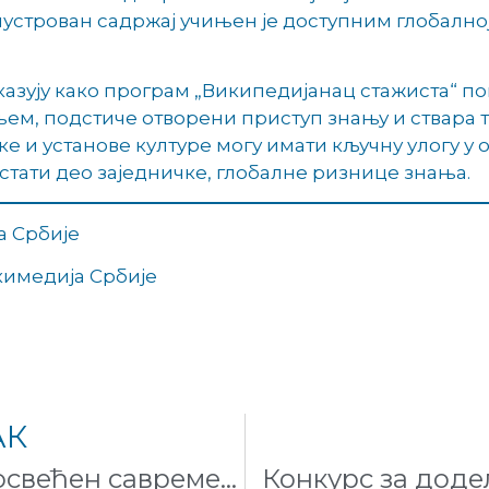
лустрован садржај учињен је доступним глобално
казују како програм „Википедијанац стажиста“ п
м, подстиче отворени приступ знању и ствара тр
е и установе културе могу имати кључну улогу у 
стати део заједничке, глобалне ризнице знања.
а Србије
кимедија Србије
АК
Уређивачки маратон посвећен савременој уметничкој сцени у сарадњи са What Could Should Curating Do
Конкурс за доде