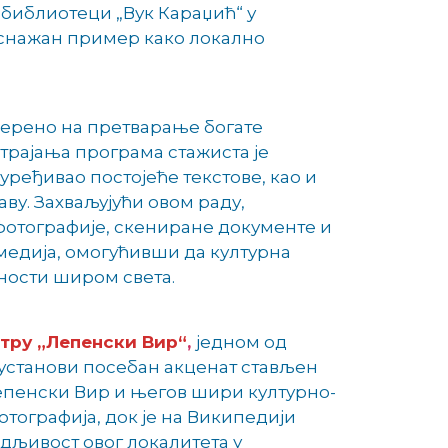
ј библиотеци „Вук Караџић“ у
 снажан пример како локално
ерено на претварање богате
 трајања програма стажиста је
уређивао постојеће текстове, као и
ву. Захваљујући овом раду,
 фотографије, скениране документе и
 медија, омогућивши да културна
ности широм света.
тру „Лепенски Вир“
,
једном од
ј установи посебан акценат стављен
Лепенски Вир и његов шири културно-
отографија, док је на Википедији
дљивост овог локалитета у