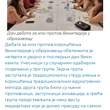
Дан дебате за или против Википедије у
образовању
Дебата за или против коришћења
Википедије у образовању обележила је
четврти и уједно и последњи дан Вики
кампа. Учесници су случајним одабиром
подељени у три групе. Једна група
заступала је традиционалну струју учења и
коришћења традиционалних едукативних
метода, друга група били су њени
противници, заступници иновација, а трећа
група представљала је неку врсту
медијатора који је донео пресуду на самом