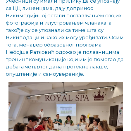
Учесници су имали прилику да се упознају
са ЦЦ лиценцама, дају допринос
Викимедијиној остави постављањем својих
фотографија и илустровањем чланака, а
такође су се упознали са тиме шта су
Википодаци и како их могу уређивати. Осим
тога, менаџер образовног програма
Небојша Ратковић одржао је полазницима
тренинг комуникације који им је помогао да
дебата четвртог дана протекне лакше,
опуштеније и самоувереније.