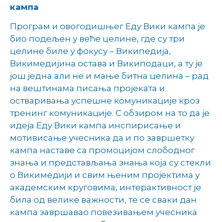
кампа
Програм и овогодишњег Еду Вики кампа је
био подељен у веће целине, где су три
целине биле у фокусу – Википедија,
Викимедијина остава и Википодаци, а ту је
још једна али не и мање битна целина – рад
на вештинама писања пројеката и
остваривања успешне комуникације кроз
тренинг комуникације. С обзиром на то да је
идеја Еду Вики кампа инспирисање и
мотивисање учесника да и по завршетку
кампа наставе са промоцијом слободног
знања и представљања знања која су стекли
о Викимедији и свим њеним пројектима у
академским круговима, интерактивност је
била од велике важности, те се сваки дан
кампа завршавао повезивањем учесника