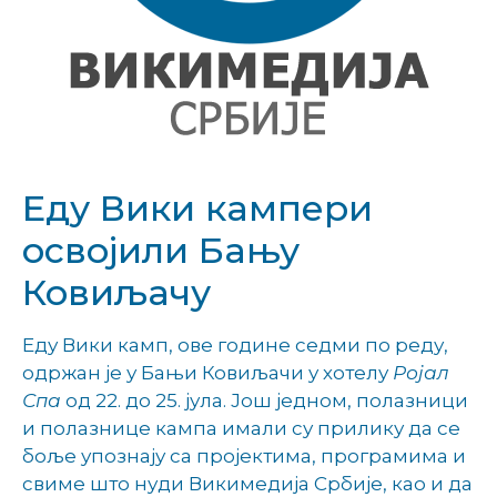
Еду Вики кампери
освојили Бању
Ковиљачу
Еду Вики камп, ове године седми по реду,
одржан је у Бањи Ковиљачи у хотелу
Ројал
Спа
од 22. до 25. јула. Још једном, полазници
и полазнице кампа имали су прилику да се
боље упознају са пројектима, програмима и
свиме што нуди Викимедија Србије, као и да