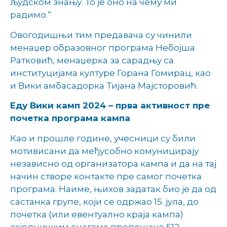
људском знању. То је оно на чему ми
радимо.“
Овогодишњи тим предавача су чинили
менаџер образовног програма Небојша
Ратковић, менаџерка за сарадњу са
институцијама културе Горана Гомирац, као
и Вики амбасадорка Тијана Мајсторовић.
Еду Вики камп 2024 – прва активност пре
почетка програма кампа
Као и прошле године, учесници су били
мотивисани да међусобно комуницирају
независно од организатора кампа и да на тај
начин створе контакте пре самог почетка
програма. Наиме, њихов задатак био је да од
састанка групе, који се одржао 15. јула, до
почетка (или евентуално краја кампа)
заједничким снагама препешаче 512