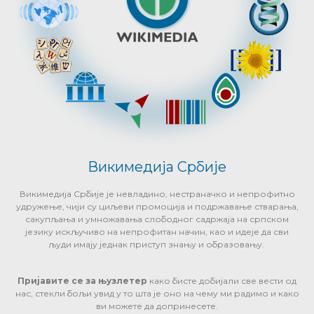
Викимедија Србије
Викимедија Србије је невладино, нестраначко и непрофитно
удружење, чији су циљеви промоција и подржавање стварања,
сакупљања и умножавања слободног садржаја на српском
језику искључиво на непрофитан начин, као и идеје да сви
људи имају једнак приступ знању и образовању.
Пријавите се за њузлетер
како бисте добијали све вести од
нас, стекли бољи увид у то шта је оно на чему ми радимо и како
ви можете да допринесете.