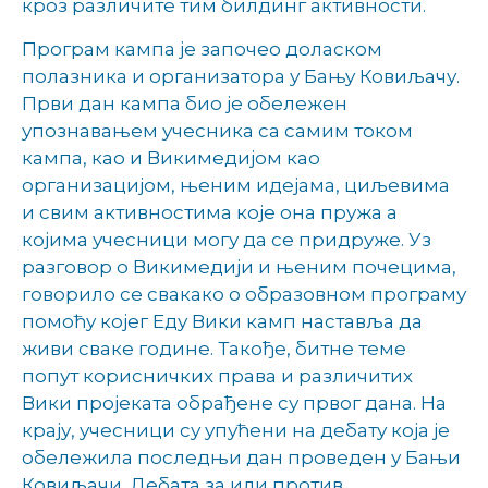
кроз различите тим билдинг активности.
Програм кампа је започео доласком
полазника и организатора у Бању Ковиљачу.
Први дан кампа био је обележен
упознавањем учесника са самим током
кампа, као и Викимедијом као
организацијом, њеним идејама, циљевима
и свим активностима које она пружа а
којима учесници могу да се придруже. Уз
разговор о Викимедији и њеним почецима,
говорило се свакако о образовном програму
помоћу којег Еду Вики камп наставља да
живи сваке године. Такође, битне теме
попут корисничких права и различитих
Вики пројеката обрађене су првог дана. На
крају, учесници су упућени на дебату која је
обележила последњи дан проведен у Бањи
Ковиљачи. Дебата за или против