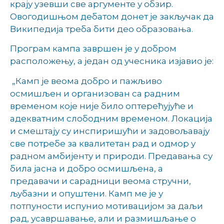
крају узевши све аргументе у обзир.
Овогодишњом дебатом донет је закључак да
Википедија треба бити део образовања.
Програм кампа завршен је у добром
расположењу, а један од учесника изјавио је:
„Камп је веома добро и пажљиво
осмишљен и организован са радним
временом које није било оптерећујуће и
адекватним слободним временом. Локација
и смештају су инспиришући и задовољавају
све потребе за квалитетан рад и одмор у
радном амбијенту и природи. Предавања су
била јасна и добро осмишљена, а
предавачи и сарадници веома стручни,
љубазни и опуштени. Камп ме је у
потпуности испунио мотивацијом за даљи
рад, усавршавање, али и размишљање о