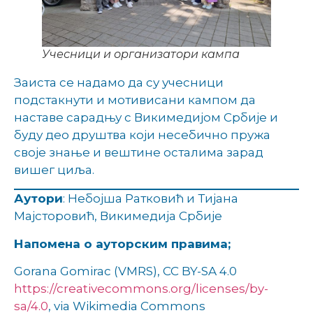
Учесници и организатори кампа
Заиста се надамо да су учесници
подстакнути и мотивисани кампом да
наставе сарадњу с Викимедијом Србије и
буду део друштва који несебично пружа
своје знање и вештине осталима зарад
вишег циља.
Аутори
: Небојша Ратковић и Тијана
Мајсторовић, Викимедија Србије
Напомена о ауторским правима;
Gorana Gomirac (VMRS), CC BY-SA 4.0
https://creativecommons.org/licenses/by-
sa/4.0
, via Wikimedia Commons