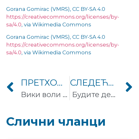
Gorana Gomirac (VMRS), CC BY-SA 4.0
https://creativecommons.org/licenses/by-
sa/4.0
, via Wikimedia Commons
Gorana Gomirac (VMRS), CC BY-SA 4.0
https://creativecommons.org/licenses/by-
sa/4.0
, via Wikimedia Commons
ПРЕТХОДНИ ЧЛАНАК
СЛЕДЕЋИ ЧЛАНАК
Вики воли спорт први пут на Википедији на српском језику!
Будите део уређивачког маратона Вики воли прајд!
Слични чланци