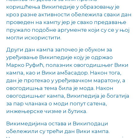
коришћења Википедије у образовању је
кроз разне активности обележила сваки дан
проведен на кампу јер је свако предавање
пружало подобне аргументе који су се у њој
могли искористити.
Други дан кампа започео је обуком за
уређивање Википедије коју је одржао
Марко Руфић, полазник овогодишњег Вики
кампа, као и Вики амбасадор. Након тога,
дан је протекао у уређивачком маратону, а
овогодишња тема била је мода. Након
овогодишњег кампа, Википедија је богатија
за пар чланака о моди попут сатена,
инжењерске чизме и бутика.
Викимедијина остава и Википодаци
обележили су трећи дан Вики кампа.