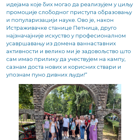
идејама које бих могао да реализујем у циљу
промоције слободног приступа образовању
и популаризацији науке. Ово је, након
Истраживачке станице Петница, друго
најзначајније искуство у професионалном
усавршавању из домена ваннаставних
активности и велико ми је задовољство што
сам имао прилику да учествујем на кампу,
сазнам доста нових и корисних ствари и
упознам пуно дивних људи!“