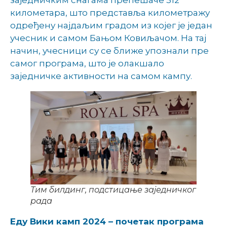
километара, што представља километражу
одређену најдаљим градом из којег је један
учесник и самом Бањом Ковиљачом. На тај
начин, учесници су се ближе упознали пре
самог програма, што је олакшало
заједничке активности на самом кампу.
Тим билдинг, подстицање заједничког
рада
Еду Вики камп 2024 – почетак програма