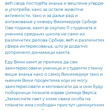
већ своја постојећа знања и вештине утврде
и употребе, како за остале животне
активности, тако и за даљи рад и
ангажовање у оквиру Викимедије Србије.
Ове године, камп је окупио 11 студената и
ученика средњих школа не само из
различитих делова Србије, већ и различитих
сфера интересовања, што је додатно
допринело динамици кампа.
Еду Вики камп је прилика да сви
заинтересовани ученици и студенти стекну
више знања како о самој Викимедији тако и
њеним Вики пројектима који их могу
заинтересовати и мотивисати да и они буду
поборници познате изјаве Џимија Вејлса:
„Замислите свет у коме свака особа на
планети има слободан приступ целокупном