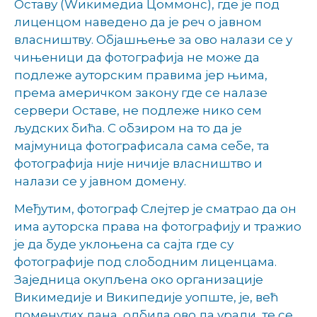
Оставу (Wикимедиа Цоммонс), где је под
лиценцом наведено да је реч о јавном
власништву. Објашњење за ово налази се у
чињеници да фотографија не може да
подлеже ауторским правима јер њима,
према америчком закону где се налазе
сервери Оставе, не подлеже нико сем
људских бића. С обзиром на то да је
мајмуница фотографисала сама себе, та
фотографија није ничије власништво и
налази се у јавном домену.
Међутим, фотограф Слејтер је сматрао да он
има ауторска права на фотографију и тражио
је да буде уклоњена са сајта где су
фотографије под слободним лиценцама.
Заједница окупљена око организације
Викимедије и Википедије уопште, је, већ
поменутих дана, одбила ово да уради, те се