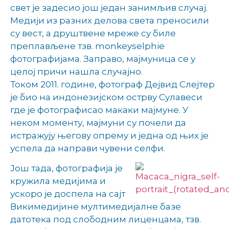
свет је задесио још један занимљив случај.
Медији из разних делова света преносили
су вест, а друштвене мреже су биле
преплављене тзв. monkeyselphie
фотографијама. Заправо, мајмуница се у
целој причи нашла случајно.
Током 2011. године, фотограф Дејвид Слејтер
је био на индонезијском острву Сулавеси
где је фотографисао макаки мајмуне. У
неком моменту, мајмуни су почели да
истражују његову опрему и једна од њих је
успела да направи чувени селфи.
Још тада, фотографија је
кружила медијима и
ускоро је доспела на сајт
Викимедијине мултимедијалне базе
датотека под слободним лиценцама, тзв.