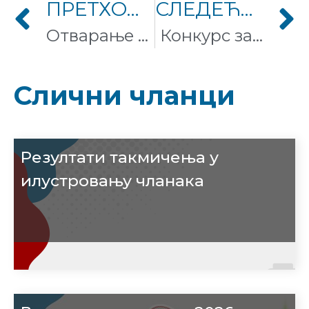
ПРЕТХОДНИ ЧЛАНАК
СЛЕДЕЋИ ЧЛАНАК
Отварање изложбе „Вики воли Земљу“
Конкурс за радно место Извршни директор
Слични чланци
Резултати такмичења у
илустровању чланака