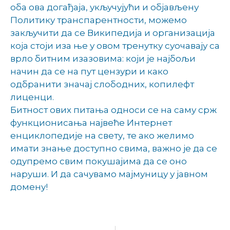
оба ова догађаја, укључујући и објављену
Политику транспарентности, можемо
закључити да се Википедија и организација
која стоји иза ње у овом тренутку суочавају са
врло битним изазовима: који је најбољи
начин да се на пут цензури и како
одбранити значај слободних, копилефт
лиценци.
Битност ових питања односи се на саму срж
функционисања највеће Интернет
енциклопедије на свету, те ако желимо
имати знање доступно свима, важно је да се
одупремо свим покушајима да се оно
наруши. И да сачувамо мајмуницу у јавном
домену!