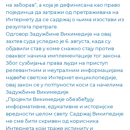
на заборав“, а која је дефинисана као право
појединца да затражи од претраживача на
Интернету да се садржај о њима изостави из
резултата претраге.
Одговор Задужбине Викимедије на овај
захтев суда уследио је 6. августа, када су
објавили став у коме снажно стају против
оваквог начина имплементације тог закона.
Због сузбијања права људи на приступ
релевантним и неутралним информацијама
највеће светске Интернет енциклопедије,
овај закон се у потпуности коси са начелима
Задужбине Викимедије.
„Пројекти Викимедије обезбеђују
информативне, едукативне и историјске
вредности целом свету. Садржај Википедије
не сме бити скривен од корисника
Интернета који траже истиниту и