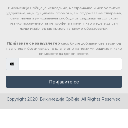
Викимедија Србије је невладино, нестраначко и непрофитно
удружење, чији су циљеви промоција и подржавање стварања,
сакупљања и умножавања слободног садржаја на српском
језику искључиво на непрофитан начин, као и идеје да сви
људи имају једнак приступ знању и образовању.
Пријавите се за њузлетер
како бисте добијали све вести од
нас, стекли бољи увид у то шта је оно на чему ми радимо и како
ви можете да допринесете.
Пријавите се
Copyright 2020. Викимедија Србије. All Rights Reserved.