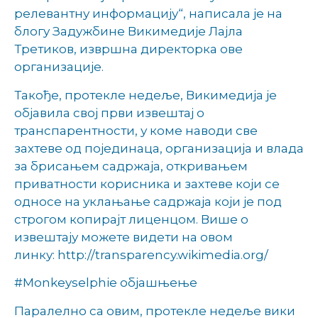
релевантну информацију“, написала је на
блогу Задужбине Викимедије Лајла
Третиков, извршна директорка ове
организације.
Такође, протекле недеље, Викимедија је
објавила свој први извештај о
транспарентности, у коме наводи све
захтеве од појединаца, организација и влада
за брисањем садржаја, откривањем
приватности корисника и захтеве који се
односе на уклањање садржаја који је под
строгом копирајт лиценцом. Више о
извештају можете видети на овом
линку: http://transparency.wikimedia.org/
#Monkeyselphie објашњење
Паралелно са овим, протекле недеље вики