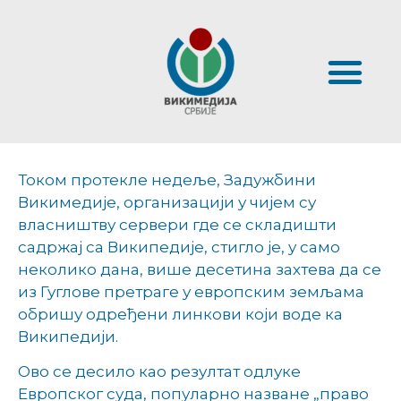
Током протекле недеље, Задужбини
Викимедије, организацији у чијем су
власништву сервери где се складишти
садржај са Википедије, стигло је, у само
неколико дана, више десетина захтева да се
из Гуглове претраге у европским земљама
обришу одређени линкови који воде ка
Википедији.
Ово се десило као резултат одлуке
Европског суда, популарно назване „право