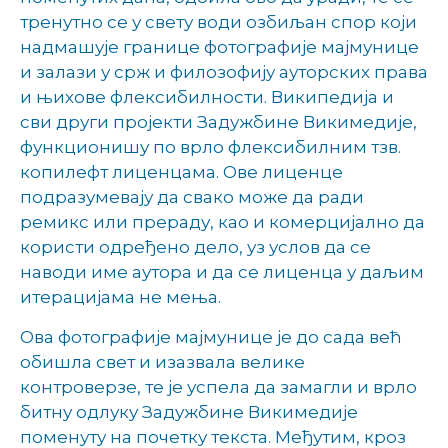
тренутно се у свету води озбиљан спор који
надмашује границе фотографије мајмунице
и залази у срж и филозофију ауторских права
и њихове флексибилности. Википедија и
сви други пројекти Задужбине Викимедије,
функционишу по врло флексибилним тзв.
копилефт лиценцама. Ове лиценце
подразумевају да свако може да ради
ремикс или прераду, као и комерцијално да
користи одређено дело, уз услов да се
наводи име аутора и да се лиценца у даљим
итерацијама не мења.
Ова фотографије мајмунице је до сада већ
обишла свет и изазвала велике
контроверзе, те је успела да замагли и врло
битну одлуку Задужбине Викимедије
поменуту на почетку текста. Међутим, кроз