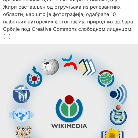
Жири састављен од стручњака из релевантних
области, као што је фотографија, одабраће 10
најбољих ауторских фотографија природних добара
Србије под Creative Commons слободном лиценцом.
[…]