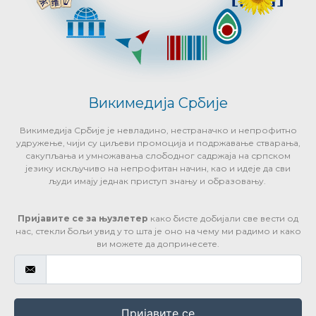
Викимедија Србије
Викимедија Србије је невладино, нестраначко и непрофитно
удружење, чији су циљеви промоција и подржавање стварања,
сакупљања и умножавања слободног садржаја на српском
језику искључиво на непрофитан начин, као и идеје да сви
људи имају једнак приступ знању и образовању.
Пријавите се за њузлетер
како бисте добијали све вести од
нас, стекли бољи увид у то шта је оно на чему ми радимо и како
ви можете да допринесете.
Пријавите се